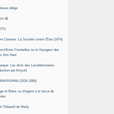
lesse oblige
ami 狼
OTO
re Clastres: La Société contre l'État (1974)
rre-Olivier Combelles ou le Voyageur des
s d'en Haut
tarque: Les dicts des Lacédémoniens
aduction par Amyot)
AKRISHNA (1836-1886)
ge et Blanc ou d'argent à la fasce de
ules
nt Thibauld de Marly