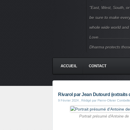
"East, West, South, or
be sure to make every j
whole wide world and 
Love.......................
Dharma protects those
ACCUEIL
CONTACT
Rivarol par Jean Dutourd (extraits d
9 Février 2024
, Rédigé par Pierre-Olivier Combell
Portrait présumé d'Antoine de