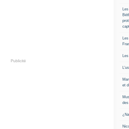
Les
Bét
pro
cap
Les
Fra
Les
Publicité
L'u
Mar
et d
Mus
des 
¿Na
Nic