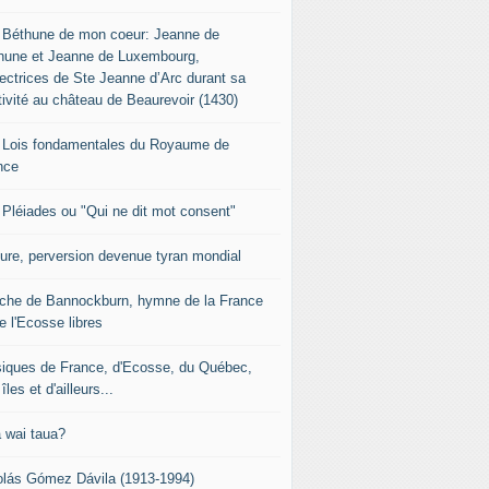
 Béthune de mon coeur: Jeanne de
hune et Jeanne de Luxembourg,
tectrices de Ste Jeanne d’Arc durant sa
tivité au château de Beaurevoir (1430)
 Lois fondamentales du Royaume de
nce
 Pléiades ou "Qui ne dit mot consent"
sure, perversion devenue tyran mondial
che de Bannockburn, hymne de la France
e l'Ecosse libres
iques de France, d'Ecosse, du Québec,
îles et d'ailleurs...
 wai taua?
olás Gómez Dávila (1913-1994)