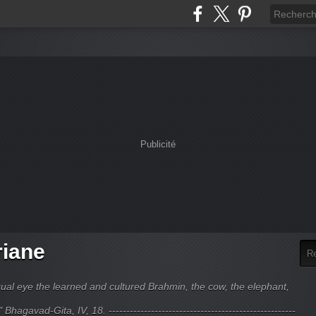
Publicité
riane
ual eye the learned and cultured Brahmin, the cow, the elephant,
hagavad-Gita, IV, 18. -----------------------------------------------------