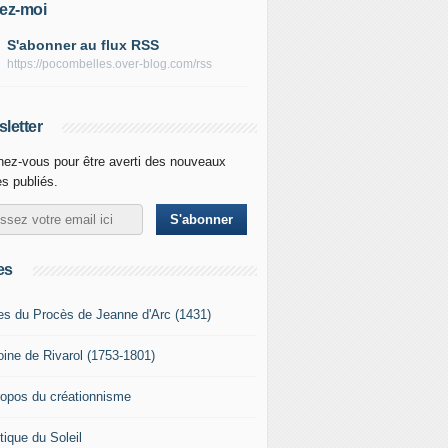
ez-moi
S'abonner au flux RSS
https://pocombelles.over-blog.com/rss
letter
ez-vous pour être averti des nouveaux
es publiés.
es
es du Procès de Jeanne d'Arc (1431)
oine de Rivarol (1753-1801)
ropos du créationnisme
tique du Soleil