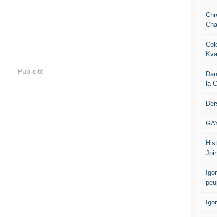
Chr
Cha
Col
Kva
Publicité
Dan
la 
Der
GA
Hist
Join
Igor
peu
Igo