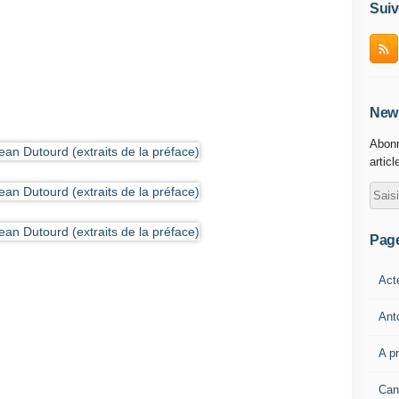
Suiv
News
Abonn
articl
Pag
Act
Ant
A p
Can