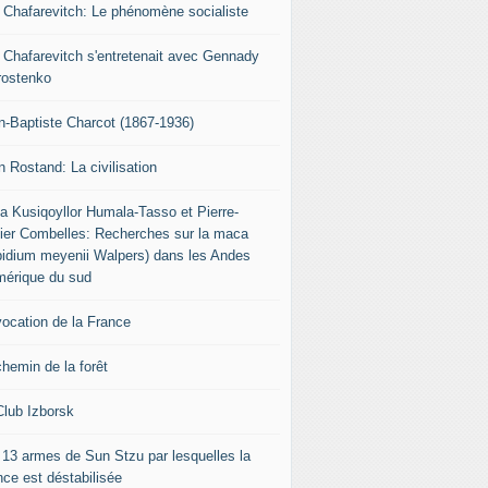
r Chafarevitch: Le phénomène socialiste
r Chafarevitch s'entretenait avec Gennady
rostenko
n-Baptiste Charcot (1867-1936)
n Rostand: La civilisation
ia Kusiqoyllor Humala-Tasso et Pierre-
vier Combelles: Recherches sur la maca
pidium meyenii Walpers) dans les Andes
mérique du sud
vocation de la France
chemin de la forêt
Club Izborsk
 13 armes de Sun Stzu par lesquelles la
nce est déstabilisée