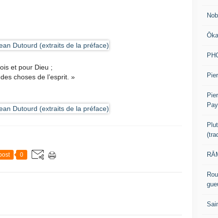
Nob
Ōk
PH
ois et pour Dieu ;
Pier
des choses de l’esprit. »
Pie
Pay
Plu
(tr
RĀM
post
0
Rou
gue
Sai