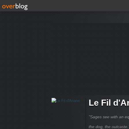
Le Fil d'A
"Sages see with an eq
the dog, the outcaste." B