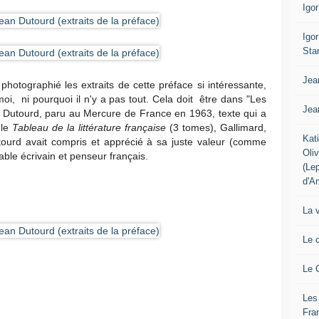
Igo
Igo
Sta
Jea
photographié les extraits de cette préface si intéressante,
oi, ni pourquoi il n'y a pas tout. Cela doit être dans "Les
Jea
n Dutourd, paru au Mercure de France en 1963, texte qui a
le
Tableau de la littérature française
(3 tomes), Gallimard,
Kat
Dutourd avait compris et apprécié à sa juste valeur (comme
Oli
ble écrivain et penseur français.
(Le
d'A
La 
Le 
Le 
Les
Fra