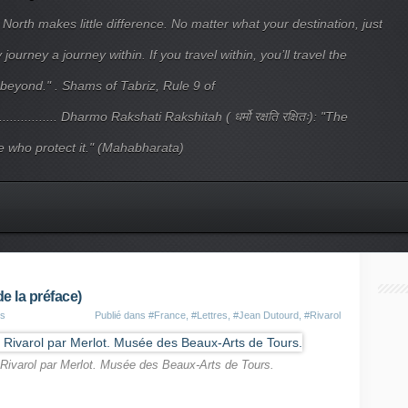
 North makes little difference. No matter what your destination, just
ourney a journey within. If you travel within, you’ll travel the
beyond." . Shams of Tabriz, Rule 9 of
.................... Dharmo Rakshati Rakshitah ( धर्मो रक्षति रक्षितः): "The
 who protect it." (Mahabharata)
e la préface)
es
Publié dans
#France
,
#Lettres
,
#Jean Dutourd
,
#Rivarol
 Rivarol par Merlot. Musée des Beaux-Arts de Tours.