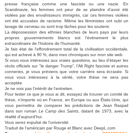
presse française comme une fasciste ou une nazie. En
Scandinavie, les femmes ont peur de se plaindre d'avoir été
violées par des envahisseurs immigrés, car ces femmes violées
ont été accusées de racisme. Même les féministes ont subi un
lavage de cerveau ou sont trop lâches pour les soutenir.
La dépossession des ethnies blanches de leurs pays par leurs
propres gouvernements blancs est l'événement le plus
extraordinaire de l'histoire de l'humanité.
Je fais état de l'effondrement total de la civilisation occidentale,
qui est achevé à 90 %, dans mes chroniques sur mon site web.
Si vous vous intéressez aux vraies questions, au lieu d'étayer les
récits officiels sur "le danger Trump", l'Alt Right fasciste et autres
conneries, je vous préviens que votre carrière sera écrasée. Si
vous vous intéressez à la vérité, votre thèse ne sera pas
acceptée.
Je ne vois pas l'intérêt de l'entretien.
Pour tester ce que je vous ai dit, essayez de trouver un comité de
thèse, n'importe où en France, en Europe ou aux États-Unis, qui
vous permettra de comparer les prédictions de Jean Raspail
dans son roman
Le Camp des Saints
, datant de 1973, avec la
réalité d'aujourd'hui.
Vous serez expulsé de l'université.
Traduit de l'américain par Rouge et Blanc avec DeepL.com