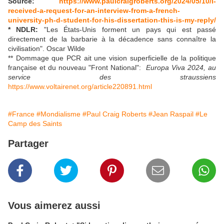
Source:
https://www.paulcraigroberts.org/2024/05/10/i-
received-a-request-for-an-interview-from-a-french-
university-ph-d-student-for-his-dissertation-this-is-my-reply/
* NDLR:
"Les États-Unis forment un pays qui est passé
directement de la barbarie à la décadence sans connaître la
civilisation". Oscar Wilde
** Dommage que PCR ait une vision superficielle de la politique
française et du nouveau "Front National":
Europa Viva 2024, au
service des straussiens
https://www.voltairenet.org/article220891.html
#France
#Mondialisme
#Paul Craig Roberts
#Jean Raspail
#Le
Camp des Saints
Partager
Vous aimerez aussi