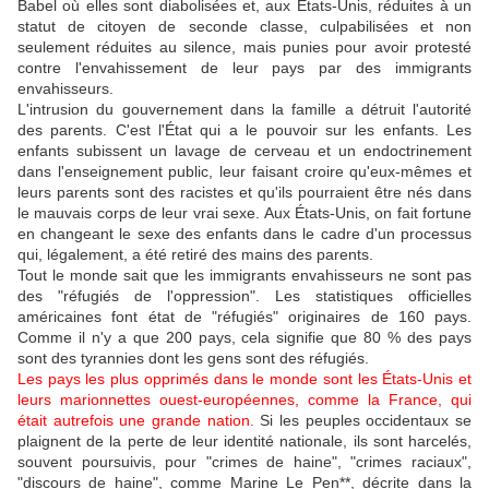
Babel où elles sont diabolisées et, aux États-Unis, réduites à un
statut de citoyen de seconde classe, culpabilisées et non
seulement réduites au silence, mais punies pour avoir protesté
contre l'envahissement de leur pays par des immigrants
envahisseurs.
L'intrusion du gouvernement dans la famille a détruit l'autorité
des parents. C'est l'État qui a le pouvoir sur les enfants. Les
enfants subissent un lavage de cerveau et un endoctrinement
dans l'enseignement public, leur faisant croire qu'eux-mêmes et
leurs parents sont des racistes et qu'ils pourraient être nés dans
le mauvais corps de leur vrai sexe. Aux États-Unis, on fait fortune
en changeant le sexe des enfants dans le cadre d'un processus
qui, légalement, a été retiré des mains des parents.
Tout le monde sait que les immigrants envahisseurs ne sont pas
des "réfugiés de l'oppression". Les statistiques officielles
américaines font état de "réfugiés" originaires de 160 pays.
Comme il n'y a que 200 pays, cela signifie que 80 % des pays
sont des tyrannies dont les gens sont des réfugiés.
Les pays les plus opprimés dans le monde sont les États-Unis et
leurs marionnettes ouest-européennes, comme la France, qui
était autrefois une grande nation.
Si les peuples occidentaux se
plaignent de la perte de leur identité nationale, ils sont harcelés,
souvent poursuivis, pour "crimes de haine", "crimes raciaux",
"discours de haine", comme Marine Le Pen**, décrite dans la