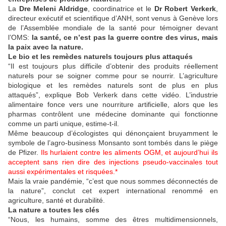
La
Dre Meleni Aldridge
, coordinatrice et le
Dr Robert Verkerk
,
directeur exécutif et scientifique d’ANH, sont venus à Genève lors
de l’Assemblée mondiale de la santé pour témoigner devant
l’OMS:
la santé, ce n’est pas la guerre contre des virus, mais
la paix avec la nature.
Le bio et les remèdes naturels toujours plus attaqués
“Il est toujours plus difficile d’obtenir des produits réellement
naturels pour se soigner comme pour se nourrir. L’agriculture
biologique et les remèdes naturels sont de plus en plus
attaqués”, explique Bob Verkerk dans cette vidéo. L’industrie
alimentaire fonce vers une nourriture artificielle, alors que les
pharmas contrôlent une médecine dominante qui fonctionne
comme un parti unique, estime-t-il.
Même beaucoup d’écologistes qui dénonçaient bruyamment le
symbole de l’agro-business Monsanto sont tombés dans le piège
de Pfizer.
Ils hurlaient contre les aliments OGM, et aujourd’hui ils
acceptent sans rien dire des injections pseudo-vaccinales tout
aussi expérimentales et risquées.*
Mais la vraie pandémie, “c’est que nous sommes déconnectés de
la nature”, conclut cet expert international renommé en
agriculture, santé et durabilité.
La nature a toutes les clés
“Nous, les humains, somme des êtres multidimensionnels,