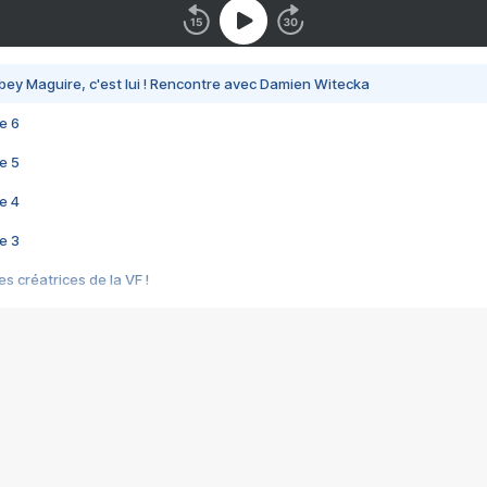
bey Maguire, c'est lui ! Rencontre avec Damien Witecka
e 6
e 5
e 4
e 3
s créatrices de la VF !
e 2
e 1
e Mektoub My Love arrive enfin ! Rencontre avec Shaïn Boumedine et Sal
i : après Toni en famille
elle réalise le bouleversant Dites lui que je l'aime