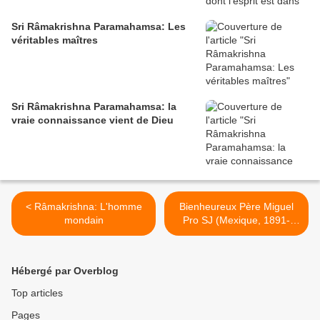
Sri Râmakrishna Paramahamsa: Les
véritables maîtres
Sri Râmakrishna Paramahamsa: la
vraie connaissance vient de Dieu
< Râmakrishna: L'homme
Bienheureux Père Miguel
mondain
Pro SJ (Mexique, 1891-
1927): "Dieu parle-t-il à nos
âmes ?..." >
Hébergé par Overblog
Top articles
Pages