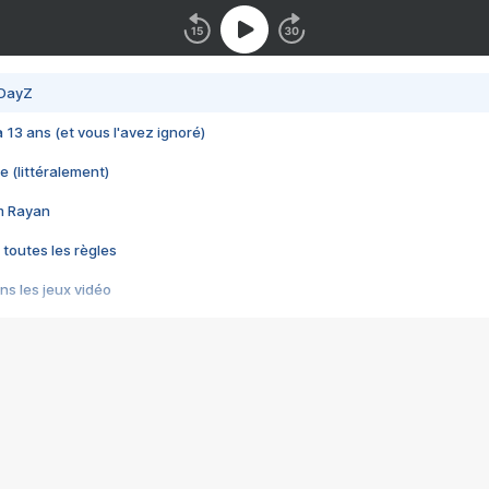
 DayZ
 a 13 ans (et vous l'avez ignoré)
e (littéralement)
im Rayan
 toutes les règles
s les jeux vidéo
us choquant de Rockstar ? - Le scandale BULLY
e plus moche de Steam
du RÊVE tourne au CAUCHEMAR
pendant 8 heures
it… à tort