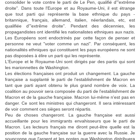
consolider le vote contre le parti de Le Pen, qualifié d'"extrême
droite". Dans toute l'Europe et au Royaume-Uni, il est étrange
que tout parti qui représente la base ethnique du pays -
britannique, français, allemand, italien, néerlandais, etc, est
qualifiée d'"extrême droite". Pendant des décennies, les
propagandistes ont identifié les nationalistes ethniques aux nazis.
Les Européens sont endoctrinés par cette façon de penser et
personne ne veut "voter comme un nazi". Par conséquent, les
nationalités ethniques qui constituent les pays européens ne sont
pas disposées à élire un parti qui les représente.
L'Europe et le Royaume-Uni sont dirigés par des partis qui sont
les marionnettes de Washington.
Les élections françaises ont produit un changement. La gauche
française a supplanté le parti de l'establishment de Macron en
tant que parti ayant obtenu le plus grand nombre de voix. La
coalition au pouvoir sera composée du parti de l'establishment de
Macron et de la gauche française. Macron lui-même n'est pas en
danger. Ce sont les ministres qui changeront. Il sera intéressant
de voir comment ces sièges seront répartis.
Peu de choses changeront. La gauche française est aussi
accueillante pour les immigrants envahisseurs que le parti de
Macron. Les lecteurs français me diront peut-être quelle est la
position de la gauche française sur la guerre avec la Russie. Je
soupçonne que l'argent et les postes que Washington distribuera