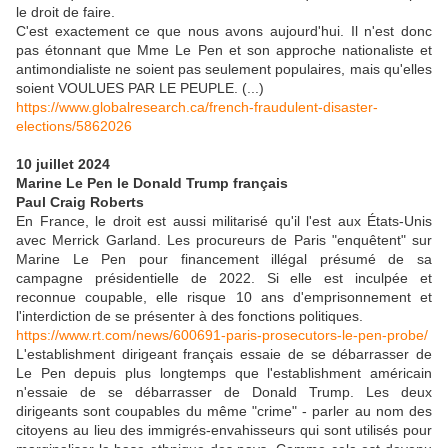
le droit de faire.
C'est exactement ce que nous avons aujourd'hui. Il n'est donc
pas étonnant que Mme Le Pen et son approche nationaliste et
antimondialiste ne soient pas seulement populaires, mais qu'elles
soient VOULUES PAR LE PEUPLE. (...)
https://www.globalresearch.ca/french-fraudulent-disaster-
elections/5862026
10 juillet 2024
Marine Le Pen le Donald Trump français
Paul Craig Roberts
En France, le droit est aussi militarisé qu'il l'est aux États-Unis
avec Merrick Garland. Les procureurs de Paris "enquêtent" sur
Marine Le Pen pour financement illégal présumé de sa
campagne présidentielle de 2022. Si elle est inculpée et
reconnue coupable, elle risque 10 ans d'emprisonnement et
l'interdiction de se présenter à des fonctions politiques.
https://www.rt.com/news/600691-paris-prosecutors-le-pen-probe/
L'establishment dirigeant français essaie de se débarrasser de
Le Pen depuis plus longtemps que l'establishment américain
n'essaie de se débarrasser de Donald Trump. Les deux
dirigeants sont coupables du même "crime" - parler au nom des
citoyens au lieu des immigrés-envahisseurs qui sont utilisés pour