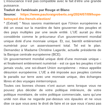
L'insouciance n'est pas compatible avec le fait d'être une grande
puissance.
Traduit de l'américain par Rouge et Blanc
Source:
https://www.paulcraigroberts.org/2024/07/09/hope-
betrayed-the-french-election/
* (Extrait) " Nous savons maintenant que l'Union européenne a
été un essai sur la manière de faire gouverner des peuples et
des pays multiples par une seule entité. L'UE aurait pu être
considérée comme le précurseur d'un gouvernement mondial
unique doté d'une monnaie unique. Et, oui, bientôt entièrement
numérisé pour un asservissement total. Tel est le plan.
Demandez à Madame Christine Lagarde, actuelle présidente de
la Banque centrale européenne (BCE).
Un gouvernement mondial unique doté d'une monnaie unique -
et finalement entièrement numérisé - est ce que les peuples n'ont
jamais voulu, une soi-disant Union européenne - mieux appelée
désunion européenne. L'UE a été imposée aux peuples comme
le paradis sur terre avec une monnaie unique, des échanges
libres et des voyages ininterrompus.
Toutes ces bonnes choses n'ont aucun sens lorsque vous ne
pouvez plus décider de votre politique intérieure, de votre
politique monétaire, de votre politique commerciale, sans qu'une
unité non élue ne regarde par-dessus vos épaules et ne vous
dise ce que vous avez le droit de faire et ce que vous n'avez pas