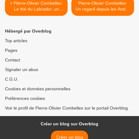
< Pierre-Olivier Combelles:
Pierre-Olivier Combelles:
Le thé du Labrador, un
Un regard depuis les Andes
emblème de la péninsule
du Pérou sur les
(Littoral N°18, 2024)
recherches sur la Basse
Côte-Nord et le Labrador
Hébergé par Overblog
(La Revue d'histoire de la
Côte-Nord, N°73-74, 2022)
Top articles
>
Pages
Contact
Signaler un abus
C.G.U.
Cookies et données personnelles
Préférences cookies
Voir le profil de Pierre-Olivier Combelles sur le portail Overblog
Créer un blog sur Overblog
Créer un blog