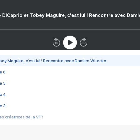
 DiCaprio et Tobey Maguire, c'est lui ! Rencontre avec Dam
bey Maguire, c'est lui ! Rencontre avec Damien Witecka
e 6
e 5
e 4
e 3
s créatrices de la VF !
e 2
e 1