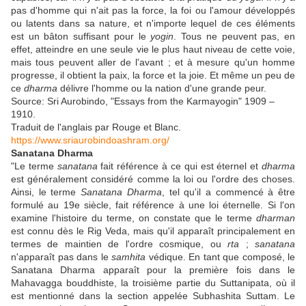
pas d'homme qui n'ait pas la force, la foi ou l'amour développés
ou latents dans sa nature, et n'importe lequel de ces éléments
est un bâton suffisant pour le
yogin
. Tous ne peuvent pas, en
effet, atteindre en une seule vie le plus haut niveau de cette voie,
mais tous peuvent aller de l'avant ; et à mesure qu'un homme
progresse, il obtient la paix, la force et la joie. Et même un peu de
ce
dharma
délivre l'homme ou la nation d'une grande peur.
Source: Sri Aurobindo, "Essays from the Karmayogin" 1909 –
1910.
Traduit de l'anglais par Rouge et Blanc.
https://www.sriaurobindoashram.org/
Sanatana Dharma
"Le terme
sanatana
fait référence à ce qui est éternel et
dharma
est généralement considéré comme la loi ou l'ordre des choses.
Ainsi, le terme
Sanatana Dharma
, tel qu'il a commencé à être
formulé au 19e siècle, fait référence à une loi éternelle. Si l'on
examine l'histoire du terme, on constate que le terme
dharman
est connu dès le Rig Veda, mais qu'il apparaît principalement en
termes de maintien de l'ordre cosmique, ou
rta
;
sanatana
n'apparaît pas dans le
samhita
védique. En tant que composé, le
Sanatana Dharma apparaît pour la première fois dans le
Mahavagga bouddhiste, la troisième partie du Suttanipata, où il
est mentionné dans la section appelée Subhashita Suttam. Le