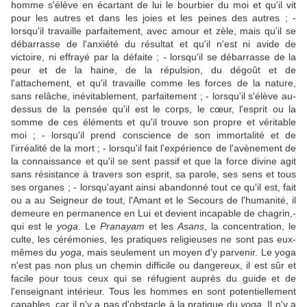
homme s'élève en écartant de lui le bourbier du moi et qu'il vit
pour les autres et dans les joies et les peines des autres ; -
lorsqu'il travaille parfaitement, avec amour et zèle, mais qu'il se
débarrasse de l'anxiété du résultat et qu'il n'est ni avide de
victoire, ni effrayé par la défaite ; - lorsqu'il se débarrasse de la
peur et de la haine, de la répulsion, du dégoût et de
l'attachement, et qu'il travaille comme les forces de la nature,
sans relâche, inévitablement, parfaitement ; - lorsqu'il s'élève au-
dessus de la pensée qu'il est le corps, le cœur, l'esprit ou la
somme de ces éléments et qu'il trouve son propre et véritable
moi ; - lorsqu'il prend conscience de son immortalité et de
l'irréalité de la mort ; - lorsqu'il fait l'expérience de l'avènement de
la connaissance et qu'il se sent passif et que la force divine agit
sans résistance à travers son esprit, sa parole, ses sens et tous
ses organes ; - lorsqu'ayant ainsi abandonné tout ce qu'il est, fait
ou a au Seigneur de tout, l'Amant et le Secours de l'humanité, il
demeure en permanence en Lui et devient incapable de chagrin,-
qui est le
yoga
. Le
Pranayam
et les
Asans
, la concentration, le
culte, les cérémonies, les pratiques religieuses ne sont pas eux-
mêmes du
yoga
, mais seulement un moyen d'y parvenir. Le yoga
n'est pas non plus un chemin difficile ou dangereux, il est sûr et
facile pour tous ceux qui se réfugient auprès du guide et de
l'enseignant intérieur. Tous les hommes en sont potentiellement
capables, car il n'y a pas d'obstacle à la pratique du
yoga
. Il n'y a