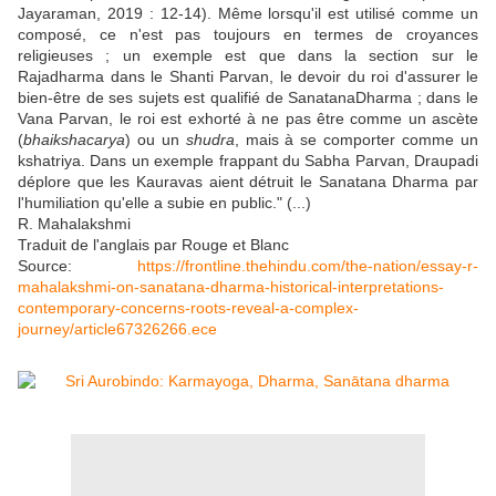
Jayaraman, 2019 : 12-14). Même lorsqu'il est utilisé comme un
composé, ce n'est pas toujours en termes de croyances
religieuses ; un exemple est que dans la section sur le
Rajadharma dans le Shanti Parvan, le devoir du roi d'assurer le
bien-être de ses sujets est qualifié de SanatanaDharma ; dans le
Vana Parvan, le roi est exhorté à ne pas être comme un ascète
(
bhaikshacarya
) ou un
shudra
, mais à se comporter comme un
kshatriya. Dans un exemple frappant du Sabha Parvan, Draupadi
déplore que les Kauravas aient détruit le Sanatana Dharma par
l'humiliation qu'elle a subie en public." (...)
R. Mahalakshmi
Traduit de l'anglais par Rouge et Blanc
Source:
https://frontline.thehindu.com/the-nation/essay-r-
mahalakshmi-on-sanatana-dharma-historical-interpretations-
contemporary-concerns-roots-reveal-a-complex-
journey/article67326266.ece