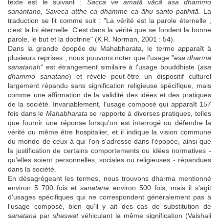
texte est le suivant :
Sacca ve amatā vācā asa dhammo
sanantano, Saveca atthe ca dhamme ca āhu santo patihitā.
La
traduction se lit comme suit : "La vérité est la parole éternelle ;
c'est la loi éternelle. C'est dans la vérité que se fondent la bonne
parole, le but et la doctrine" (K.R. Norman, 2001 : 54).
Dans la grande épopée du Mahabharata, le terme apparaît à
plusieurs reprises ; nous pouvons noter que l'usage "
esa dharma
sanatanah
" est étrangement similaire à l'usage bouddhiste (
asa
dhammo sanatano
) et révèle peut-être un dispositif culturel
largement répandu sans signification religieuse spécifique, mais
comme une affirmation de la validité des idées et des pratiques
de la société. Invariablement, l'usage composé qui apparaît 157
fois dans le
Mahabharata
se rapporte à diverses pratiques, telles
que fournir une réponse lorsqu'on est interrogé ou défendre la
vérité ou même être hospitalier, et il indique la vision commune
du monde de ceux à qui l'on s'adresse dans l'épopée, ainsi que
la justification de certains comportements ou idées normatives -
qu'elles soient personnelles, sociales ou religieuses - répandues
dans la société.
En désagrégeant les termes, nous trouvons dharma mentionné
environ 5 700 fois et
sanatana
environ 500 fois, mais il s'agit
d'usages spécifiques qui ne correspondent généralement pas à
l'usage composé, bien qu'il y ait des cas de substitution de
sanatana
par
shaswat
véhiculant la même signification (Vaishali