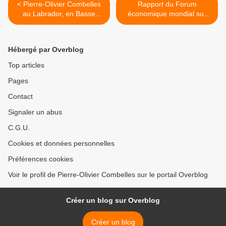
< Pierre-Olivier Combelles
Rapport du Forum
au Labrador, en Basse
économique mondial sur
Côte-Nord, sur les traces
l'écart entre les hommes et
d'Audubon (Littoral, 2021)
les femmes ou l'état du Lit
de Procuste de la
Hébergé par Overblog
Révolution mondiale >
Top articles
Pages
Contact
Signaler un abus
C.G.U.
Cookies et données personnelles
Préférences cookies
Voir le profil de Pierre-Olivier Combelles sur le portail Overblog
Créer un blog sur Overblog
Créer un blog