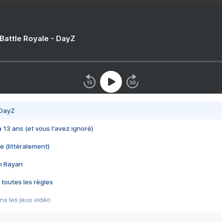
 Battle Royale - DayZ
 DayZ
 a 13 ans (et vous l'avez ignoré)
e (littéralement)
im Rayan
 toutes les règles
s les jeux vidéo
us choquant de Rockstar ? - Le scandale BULLY