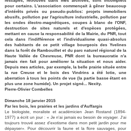
rescapés, retrouvés dans mes archives, sont incomplets
pour certains. L'association commençait à gêner beaucoup
d'intérêts privés ou pseudo-publics: projets immobiliers
abusifs, pollution par l'agriculture industrielle, pollution par
les ondes électro-magnétiques, coupes à blanc de l'ONF,
destruction de sites naturels et d'espèces protégées,
mettant en cause la responsabilité de la Mairie, du PNR, tout
cela dans l'indifférence et l'individualisme quasi-absolus
des habitants de ce petit village bourgeois des Yvelines
dans la forêt de Rambouillet et du parc naturel régional de la
Haute Vallée de Chevreuse, PNR dont la bureaucratie n'a
jamais rien fait pour améliorer la situation et nous aider.
Depuis mes articles, par exemple, la belle prairie située entre
la rue Creuse et le bois des Vindrins a été lotie, une
aberration à tous les points de vue (la partie basse étant en
plus une zone humide). Un projet signé... Nexity.
Pierre-Olivier Combelles
Dimanche 18 janvier 2015
Par les bois, les prairies et les jardins d'Auffargis
Le biologiste, moraliste et académicien Jean Rostand (1894-
1977) a écrit un jour : « Je n'ai jamais eu besoin de voyager. J'ai
toujours trouvé assez d'exotisme dans mon petit jardin pour me
dépayser». Pour découvrir la faune et la flore sauvages, pour