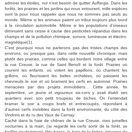
admirer les étoiles, nul n'est besoin de quitter Auffargis. Dans les
forêts, les prairies et les jardins qui nous entourent, mille espèces
sont là pour nous rappeler que nous ne sommes pas seuls au
monde. Même si les animaux paient un tribut toujours plus lourd
à la circulation automobile. Même si les populations d'oiseaux
diminuent sans cesse à cause des pesticides répandus dans les
champs et de la pollution chimique, sonore, lumineuse et électro-
magnétique(1).
C'est pourquoi nous ne parlerons pas des tristes champs des
environs, ou presque pas, dans cette nouvelle chronique, mais
plutôt des prairies, comme celles qui bordent notre village entre
la rue Creuse, la rue de Saint Benoît et la forêt. Prairies où
courent les enfants, où volent les papillons, où chantent les
grillons, où fleurissent les belles orchidées, où paissent les
chevreuils le soir et où brament les cerfs en automne. Prairies
menacées par des projets immobiliers… Cette année, fin
septembre, un jeune et vigoureux six-cors y avait établi ses
quartiers avec son petit troupeau de biches. On l'entendait
bramer le soir à coups brefs et entrecoupés, répondant à
d'autres cerfs invisibles dans la forêt environnante, du côté des
Vindrins et du ru des Vaux de Cernay.
Caché dans la haie de chênes de la rue Creuse, mes jumelles
nocturnes à la main, j'ai regardé les cerfs sortir de la forêt, se
faufiler prudemment, tête basse, le long de la lisière, émerger du