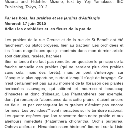
Mizuna and Hidehiko Mizuno, text by Yoji Yamakuse. IBC
Publishing, Tokyo, 2012.
Par les bois, les prairies et les jardins d'Auffargis
Mercredi 17 juin 2015
Adieu les orchidées et les fleurs de la prairie
Les prairies de la rue Creuse et de la rue de St Benoît ont été
fauchées*, ou plutôt broyées, hier au tracteur. Les orchidées et
les fleurs magnifiques que je montrais dans mon dernier article
sont détruites, rasées, hachées.
Bien entendu il ne faut pas remettre en question le principe de la
fauche annuelle des prairies (qui ne seraient plus des prairies
sans cela, mais des forêts), mais on peut s'interroger sur
l'époque la plus opportune, surtout lorsqu'il s'agit de broyage. Ce
n'est certainement pas au au moment de la floraison des plantes
herbacées sauvages, qui attirent et nourrissent beaucoup
d'insectes et donc d'oiseaux. Les Plantanthères par exemple,
dont j'ai remarqué l'abondance dans cette prairie, étaient encore
en fleur et par conséquent leurs graines n'étaient pas encore
formées. Les orchidées** sont menacées sur le territoire national.
Les quatre espèces que l'on rencontre dans notre prairie et aux
alentours immédiats (Platanthera chlorantha, Orchis purpurea,
Ophrys apifera et Himantoglossum hircinum) figurent sur la Liste