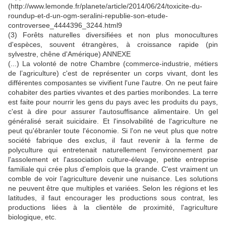
(http://www.lemonde.fr/planete/article/2014/06/24/toxicite-du-
roundup-et-d-un-ogm-seralini-republie-son-etude-
controversee_4444396_3244.html9
(3) Forêts naturelles diversifiées et non plus monocultures
d'espèces, souvent étrangères, à croissance rapide (pin
sylvestre, chêne d'Amérique) ANNEXE
(...) La volonté de notre Chambre (commerce-industrie, métiers
de l’agriculture) c'est de représenter un corps vivant, dont les
différentes composantes se vivifient l'une l'autre. On ne peut faire
cohabiter des parties vivantes et des parties moribondes. La terre
est faite pour nourrir les gens du pays avec les produits du pays,
c'est à dire pour assurer l'autosuffisance alimentaire. Un gel
généralisé serait suicidaire. Et l'insolvabilité de l'agriculture ne
peut qu'ébranler toute l'économie. Si l'on ne veut plus que notre
société fabrique des exclus, il faut revenir à la ferme de
polyculture qui entretenait naturellement l’environnement par
l'assolement et l'association culture-élevage, petite entreprise
familiale qui crée plus d'emplois que la grande. C'est vraiment un
comble de voir l’agriculture devenir une nuisance. Les solutions
ne peuvent être que multiples et variées. Selon les régions et les
latitudes, il faut encourager les productions sous contrat, les
productions liées à la clientèle de proximité, l'agriculture
biologique, etc.