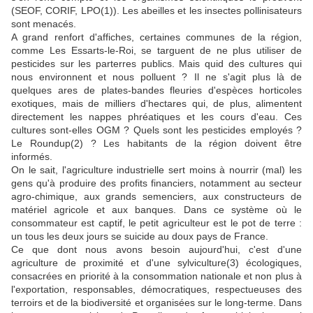
(SEOF, CORIF, LPO(1)). Les abeilles et les insectes pollinisateurs
sont menacés.
A grand renfort d'affiches, certaines communes de la région,
comme Les Essarts-le-Roi, se targuent de ne plus utiliser de
pesticides sur les parterres publics. Mais quid des cultures qui
nous environnent et nous polluent ? Il ne s'agit plus là de
quelques ares de plates-bandes fleuries d'espèces horticoles
exotiques, mais de milliers d'hectares qui, de plus, alimentent
directement les nappes phréatiques et les cours d'eau. Ces
cultures sont-elles OGM ? Quels sont les pesticides employés ?
Le Roundup(2) ? Les habitants de la région doivent être
informés.
On le sait, l'agriculture industrielle sert moins à nourrir (mal) les
gens qu'à produire des profits financiers, notamment au secteur
agro-chimique, aux grands semenciers, aux constructeurs de
matériel agricole et aux banques. Dans ce système où le
consommateur est captif, le petit agriculteur est le pot de terre :
un tous les deux jours se suicide au doux pays de France.
Ce que dont nous avons besoin aujourd'hui, c'est d'une
agriculture de proximité et d'une sylviculture(3) écologiques,
consacrées en priorité à la consommation nationale et non plus à
l'exportation, responsables, démocratiques, respectueuses des
terroirs et de la biodiversité et organisées sur le long-terme. Dans