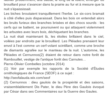
brouillard pour s'avancer dans la prairie au fur et à mesure que la
nuit s'épaississait.
Les biches broutaient tranquillement l'herbe. Le six-cors bramait
à côté d'elles puis disparaissait. Dans les bois on entendait alors
les bruits furieux des branches brisées et des chocs sourds : les
cerfs qui se battent, se poursuivent ou qui attaquent violemment
les arbustes avec leurs bois, déchiquetant les branches.
La nuit était maintenant là, les étoiles brillaient dans le ciel,
voilées par endroits par le brouillard. Les Pléiades prenaient leur
envol à l'est comme un cerf-volant scintillant, comme une broche
de diamants agrafée sur le manteau de la nuit. L'automne, les
Pléiades et Cernunnos(2) étaient de retour dans notre forêt de
Rambouillet, vestige de l'antique forêt des Carnutes…
Pierre-Olivier Combelles (octobre 2014)
(1) Voir par exemple les rapports de la Société d'Études
ornithologiques de France (SEOF) à ce sujet :
http://seofalauda.wix.com/seof
(2) Cernunnos : dieu gaulois de la prospérité et des saisons,
vraisemblablement Dis Pater, le dieu Père des Gaulois évoqué
par César dans ses Commentaires sur la Guerre des Gaules.