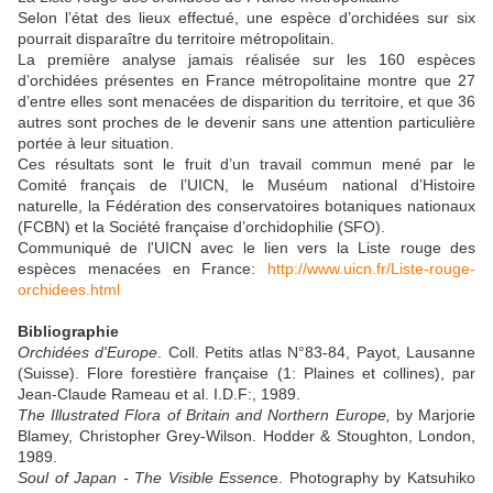
Selon l’état des lieux effectué, une espèce d’orchidées sur six
pourrait disparaître du territoire métropolitain.
La première analyse jamais réalisée sur les 160 espèces
d’orchidées présentes en France métropolitaine montre que 27
d’entre elles sont menacées de disparition du territoire, et que 36
autres sont proches de le devenir sans une attention particulière
portée à leur situation.
Ces résultats sont le fruit d’un travail commun mené par le
Comité français de l’UICN, le Muséum national d’Histoire
naturelle, la Fédération des conservatoires botaniques nationaux
(FCBN) et la Société française d’orchidophilie (SFO).
Communiqué de l'UICN avec le lien vers la Liste rouge des
espèces menacées en France:
http://www.uicn.fr/Liste-rouge-
orchidees.html
Bibliographie
Orchidées d'Europe
. Coll. Petits atlas N°83-84, Payot, Lausanne
(Suisse). Flore forestière française (1: Plaines et collines), par
Jean-Claude Rameau et al. I.D.F:, 1989.
The Illustrated Flora of Britain and Northern Europe,
by Marjorie
Blamey, Christopher Grey-Wilson. Hodder & Stoughton, London,
1989.
Soul of Japan - The Visible Essenc
e. Photography by Katsuhiko