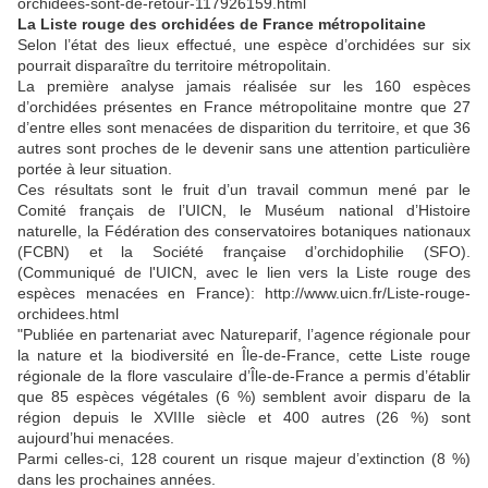
orchidees-sont-de-retour-117926159.html
La Liste rouge des orchidées de France métropolitaine
Selon l’état des lieux effectué, une espèce d’orchidées sur six
pourrait disparaître du territoire métropolitain.
La première analyse jamais réalisée sur les 160 espèces
d’orchidées présentes en France métropolitaine montre que 27
d’entre elles sont menacées de disparition du territoire, et que 36
autres sont proches de le devenir sans une attention particulière
portée à leur situation.
Ces résultats sont le fruit d’un travail commun mené par le
Comité français de l’UICN, le Muséum national d’Histoire
naturelle, la Fédération des conservatoires botaniques nationaux
(FCBN) et la Société française d’orchidophilie (SFO).
(Communiqué de l'UICN, avec le lien vers la Liste rouge des
espèces menacées en France): http://www.uicn.fr/Liste-rouge-
orchidees.html
"Publiée en partenariat avec Natureparif, l’agence régionale pour
la nature et la biodiversité en Île-de-France, cette Liste rouge
régionale de la flore vasculaire d’Île-de-France a permis d’établir
que 85 espèces végétales (6 %) semblent avoir disparu de la
région depuis le XVIIIe siècle et 400 autres (26 %) sont
aujourd’hui menacées.
Parmi celles-ci, 128 courent un risque majeur d’extinction (8 %)
dans les prochaines années.