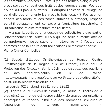
les communes voisines du Parc, il y a des fermes biologiques qui
produisent et vendent des fruits et des légumes sains. Pourquoi
n'y en a-t-il pas à Auffargis ? Pourquoi l'épicerie du village ne
vend-elle pas en priorité les produits frais locaux ? Pourquoi, en
dehors des forêts et des zones humides à protéger, l'espace
serait-il obligatoirement consacré à l'agriculture industrielle, à
l'urbanisation et aux infrastructures routières ?
Il n'y a pas la politique et la gestion de collectivités d'une part et
l'environnement de l'autre. Il n'y a qu'une seule et même attitude
compréhensive, responsable et « citoyenne » à l'égard des
hommes et de la nature dont nous faisons humblement partie.
Pierre-Olivier Combelles
(1) Société d'Etudes Ornithologiques de France, Centre
Ornithologique de la Région d'Ile de France, Ligue pour la
Protection des Oiseaux. Sur le déclin des oiseaux, des papillons
et des chauves-souris en Ile de France:
http://www.paris.fr/pratique/paris-au-vert/nature-et-biodiversite/le-
point-sur-la-biodiversite-en-ile-de-
france/rub_9233_stand_92511_port_22522
(2) D'après le Pr. Gilles-Eric Seralini, le Roundup, l'herbicide le
plus utilisé au monde est responsable « de graves perturbations
hépatiques et rénales, ainsi que des hormones sexuelles et
l'apparition de tumeurs mammaires ».