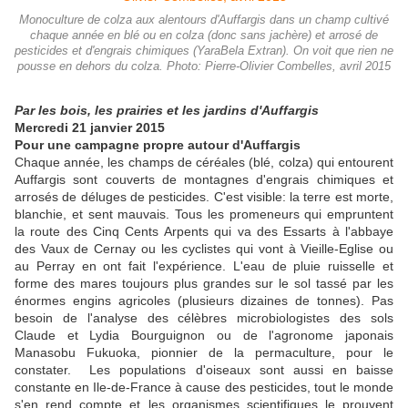
Monoculture de colza aux alentours d'Auffargis dans un champ cultivé
chaque année en blé ou en colza (donc sans jachère) et arrosé de
pesticides et d'engrais chimiques (YaraBela Extran). On voit que rien ne
pousse en dehors du colza. Photo: Pierre-Olivier Combelles, avril 2015
Par les bois, les prairies et les jardins d'Auffargis
Mercredi 21 janvier 2015
Pour une campagne propre autour d'Auffargis
Chaque année, les champs de céréales (blé, colza) qui entourent
Auffargis sont couverts de montagnes d'engrais chimiques et
arrosés de déluges de pesticides. C'est visible: la terre est morte,
blanchie, et sent mauvais. Tous les promeneurs qui empruntent
la route des Cinq Cents Arpents qui va des Essarts à l'abbaye
des Vaux de Cernay ou les cyclistes qui vont à Vieille-Eglise ou
au Perray en ont fait l'expérience. L'eau de pluie ruisselle et
forme des mares toujours plus grandes sur le sol tassé par les
énormes engins agricoles (plusieurs dizaines de tonnes). Pas
besoin de l'analyse des célèbres microbiologistes des sols
Claude et Lydia Bourguignon ou de l'agronome japonais
Manasobu Fukuoka, pionnier de la permaculture, pour le
constater. Les populations d'oiseaux sont aussi en baisse
constante en Ile-de-France à cause des pesticides, tout le monde
s'en rend compte et les organismes scientifiques le prouvent