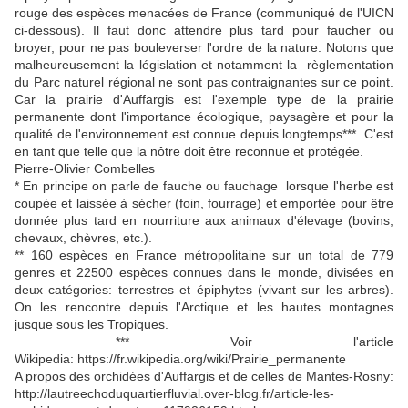
rouge des espèces menacées de France (communiqué de l'UICN
ci-dessous). Il faut donc attendre plus tard pour faucher ou
broyer, pour ne pas bouleverser l'ordre de la nature. Notons que
malheureusement la législation et notamment la règlementation
du Parc naturel régional ne sont pas contraignantes sur ce point.
Car la prairie d'Auffargis est l'exemple type de la prairie
permanente dont l'importance écologique, paysagère et pour la
qualité de l'environnement est connue depuis longtemps***. C'est
en tant que telle que la nôtre doit être reconnue et protégée.
Pierre-Olivier Combelles
* En principe on parle de fauche ou fauchage lorsque l'herbe est
coupée et laissée à sécher (foin, fourrage) et emportée pour être
donnée plus tard en nourriture aux animaux d'élevage (bovins,
chevaux, chèvres, etc.).
** 160 espèces en France métropolitaine sur un total de 779
genres et 22500 espèces connues dans le monde, divisées en
deux catégories: terrestres et épiphytes (vivant sur les arbres).
On les rencontre depuis l'Arctique et les hautes montagnes
jusque sous les Tropiques.
*** Voir l'article
Wikipedia: https://fr.wikipedia.org/wiki/Prairie_permanente
A propos des orchidées d'Auffargis et de celles de Mantes-Rosny:
http://lautreechoduquartierfluvial.over-blog.fr/article-les-