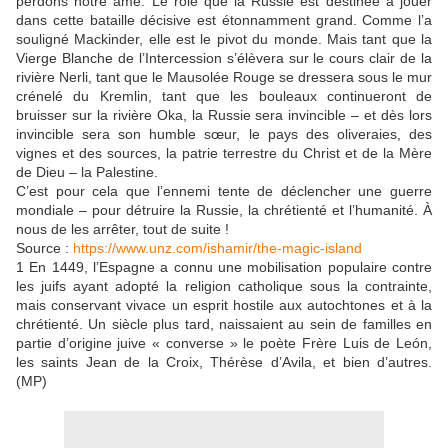
perdons notre âme. Le rôle que la Russie est destinée à jouer
dans cette bataille décisive est étonnamment grand. Comme l’a
souligné Mackinder, elle est le pivot du monde. Mais tant que la
Vierge Blanche de l’Intercession s’élèvera sur le cours clair de la
rivière Nerli, tant que le Mausolée Rouge se dressera sous le mur
crénelé du Kremlin, tant que les bouleaux continueront de
bruisser sur la rivière Oka, la Russie sera invincible – et dès lors
invincible sera son humble sœur, le pays des oliveraies, des
vignes et des sources, la patrie terrestre du Christ et de la Mère
de Dieu – la Palestine.
C’est pour cela que l’ennemi tente de déclencher une guerre
mondiale – pour détruire la Russie, la chrétienté et l’humanité. À
nous de les arrêter, tout de suite !
Source :
https://www.unz.com/ishamir/the-magic-island
1 En 1449, l’Espagne a connu une mobilisation populaire contre
les juifs ayant adopté la religion catholique sous la contrainte,
mais conservant vivace un esprit hostile aux autochtones et à la
chrétienté. Un siècle plus tard, naissaient au sein de familles en
partie d’origine juive « converse » le poète Frère Luis de León,
les saints Jean de la Croix, Thérèse d’Avila, et bien d’autres.
(MP)