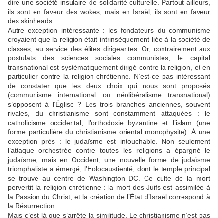
dire une société insulaire de solidarité culturelle. Partout ailleurs,
ils sont en faveur des wokes, mais en Israël, ils sont en faveur
des skinheads.
Autre exception intéressante : les fondateurs du communisme
croyaient que la religion était intrinsèquement liée à la société de
classes, au service des élites dirigeantes. Or, contrairement aux
postulats des sciences sociales communistes, le capital
transnational est systématiquement dirigé contre la religion, et en
particulier contre la religion chrétienne. N’est-ce pas intéressant
de constater que les deux choix qui nous sont proposés
(communisme international ou néolibéralisme transnational)
s’opposent à l’Église ? Les trois branches anciennes, souvent
rivales, du christianisme sont constamment attaquées : le
catholicisme occidental, l’orthodoxie byzantine et l’islam (une
forme particulière du christianisme oriental monophysite). À une
exception près : le judaïsme est intouchable. Non seulement
l’attaque orchestrée contre toutes les religions a épargné le
judaïsme, mais en Occident, une nouvelle forme de judaïsme
triomphaliste a émergé, l’Holocaustienté, dont le temple principal
se trouve au centre de Washington DC. Ce culte de la mort
pervertit la religion chrétienne : la mort des Juifs est assimilée à
la Passion du Christ, et la création de l’État d’Israël correspond à
la Résurrection.
Mais c’est là que s’arrête la similitude. Le christianisme n’est pas