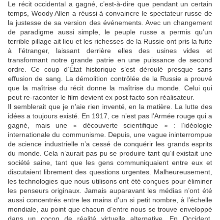
Le récit occidental a gagné, c’est-à-dire que pendant un certain
temps, Woody Allen a réussi à convaincre le spectateur russe de
la justesse de sa version des événements. Avec un changement
de paradigme aussi simple, le peuple russe a permis qu’un
terrible pillage ait lieu et les richesses de la Russie ont pris la fuite
à l’étranger, laissant derrière elles des usines vides et
transformant notre grande patrie en une puissance de second
ordre. Ce coup d’État historique s’est déroulé presque sans
effusion de sang. La démolition contrôlée de la Russie a prouvé
que la maîtrise du récit donne la maîtrise du monde. Celui qui
peut re-raconter le film devient ex post facto son réalisateur.
Il semblerait que je n’aie rien inventé, en la matière. La lutte des
idées a toujours existé. En 1917, ce n’est pas l’Armée rouge qui a
gagné, mais une « découverte scientifique » : l’idéologie
internationale du communisme. Depuis, une vague ininterrompue
de science industrielle n’a cessé de conquérir les grands esprits
du monde. Cela n’aurait pas pu se produire tant qu’il existait une
société saine, tant que les gens communiquaient entre eux et
discutaient librement des questions urgentes. Malheureusement,
les technologies que nous utilisons ont été conçues pour éliminer
les penseurs originaux. Jamais auparavant les médias n’ont été
aussi concentrés entre les mains d’un si petit nombre, à l’échelle
mondiale, au point que chacun d’entre nous se trouve enveloppé
dans un cocon de réalité virtuelle alternative. En Occident,