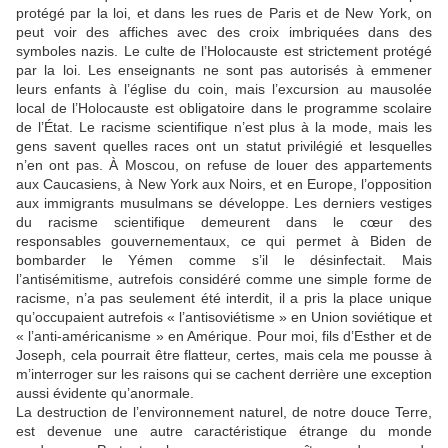
protégé par la loi, et dans les rues de Paris et de New York, on
peut voir des affiches avec des croix imbriquées dans des
symboles nazis. Le culte de l’Holocauste est strictement protégé
par la loi. Les enseignants ne sont pas autorisés à emmener
leurs enfants à l’église du coin, mais l’excursion au mausolée
local de l’Holocauste est obligatoire dans le programme scolaire
de l’État. Le racisme scientifique n’est plus à la mode, mais les
gens savent quelles races ont un statut privilégié et lesquelles
n’en ont pas. À Moscou, on refuse de louer des appartements
aux Caucasiens, à New York aux Noirs, et en Europe, l’opposition
aux immigrants musulmans se développe. Les derniers vestiges
du racisme scientifique demeurent dans le cœur des
responsables gouvernementaux, ce qui permet à Biden de
bombarder le Yémen comme s’il le désinfectait. Mais
l’antisémitisme, autrefois considéré comme une simple forme de
racisme, n’a pas seulement été interdit, il a pris la place unique
qu’occupaient autrefois « l’antisoviétisme » en Union soviétique et
« l’anti-américanisme » en Amérique. Pour moi, fils d’Esther et de
Joseph, cela pourrait être flatteur, certes, mais cela me pousse à
m’interroger sur les raisons qui se cachent derrière une exception
aussi évidente qu’anormale.
La destruction de l’environnement naturel, de notre douce Terre,
est devenue une autre caractéristique étrange du monde