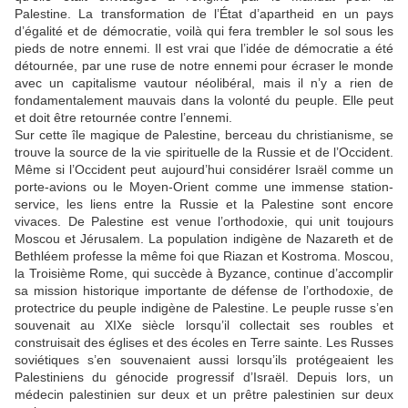
Palestine. La transformation de l’État d’apartheid en un pays
d’égalité et de démocratie, voilà qui fera trembler le sol sous les
pieds de notre ennemi. Il est vrai que l’idée de démocratie a été
détournée, par une ruse de notre ennemi pour écraser le monde
avec un capitalisme vautour néolibéral, mais il n’y a rien de
fondamentalement mauvais dans la volonté du peuple. Elle peut
et doit être retournée contre l’ennemi.
Sur cette île magique de Palestine, berceau du christianisme, se
trouve la source de la vie spirituelle de la Russie et de l’Occident.
Même si l’Occident peut aujourd’hui considérer Israël comme un
porte-avions ou le Moyen-Orient comme une immense station-
service, les liens entre la Russie et la Palestine sont encore
vivaces. De Palestine est venue l’orthodoxie, qui unit toujours
Moscou et Jérusalem. La population indigène de Nazareth et de
Bethléem professe la même foi que Riazan et Kostroma. Moscou,
la Troisième Rome, qui succède à Byzance, continue d’accomplir
sa mission historique importante de défense de l’orthodoxie, de
protectrice du peuple indigène de Palestine. Le peuple russe s’en
souvenait au XIXe siècle lorsqu’il collectait ses roubles et
construisait des églises et des écoles en Terre sainte. Les Russes
soviétiques s’en souvenaient aussi lorsqu’ils protégeaient les
Palestiniens du génocide progressif d’Israël. Depuis lors, un
médecin palestinien sur deux et un prêtre palestinien sur deux