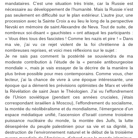
mandataires. C’est une situation très triste, car la Russie est
nécessaire au développement de l’humanité. Mais la Russie n’est
pas seulement en difficulté sur le plan extérieur. L’autre jour, une
procession avec la Sainte Croix a eu lieu le long de la perspective
Nevski en mémoire de saint Alexandre de Neva. Tout de suite, de
nombreux soi-disant « gauchistes » ont attaqué les participants :
« Vous êtes tous des fascistes ! Comme les nazis et pire ! » Dans
ma vie, j’ai vu ce rejet violent de la foi chrétienne à de
nombreuses reprises, et voici mes réflexions sur le sujet :
Je ne sais pas comment la postérité se souviendra de ma
modeste contribution à l’étude de la « pensée antibourgeoise
mondiale », mais je vais essayer de la décrire de la manière la
plus brève possible pour mes contemporains. Comme vous, cher
lecteur, j’ai la chance de vivre à une époque intéressante, une
époque qui a démenti les prévisions optimistes de Marx et vérifié
la Révélation de saint Jean le Théologien. J’ai vu l’effondrement
de l’Union soviétique (pendant ces années cruciales, j’étais
correspondant israélien à Moscou), l’effondrement du socialisme,
la montée du néolibéralisme et du mondialisme, l’émergence d’un
espace médiatique unifié, l’ascension d’Israël comme troisième
puissance nucléaire du monde, la montée des Juifs, la lutte
désespérée du peuple palestinien pour sa vie et sa dignité, la
destruction de l’environnement naturel et le début de la troisième