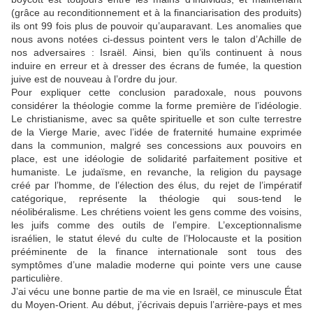
(grâce au reconditionnement et à la financiarisation des produits)
ils ont 99 fois plus de pouvoir qu’auparavant. Les anomalies que
nous avons notées ci-dessus pointent vers le talon d’Achille de
nos adversaires : Israël. Ainsi, bien qu’ils continuent à nous
induire en erreur et à dresser des écrans de fumée, la question
juive est de nouveau à l’ordre du jour.
Pour expliquer cette conclusion paradoxale, nous pouvons
considérer la théologie comme la forme première de l’idéologie.
Le christianisme, avec sa quête spirituelle et son culte terrestre
de la Vierge Marie, avec l’idée de fraternité humaine exprimée
dans la communion, malgré ses concessions aux pouvoirs en
place, est une idéologie de solidarité parfaitement positive et
humaniste. Le judaïsme, en revanche, la religion du paysage
créé par l’homme, de l’élection des élus, du rejet de l’impératif
catégorique, représente la théologie qui sous-tend le
néolibéralisme. Les chrétiens voient les gens comme des voisins,
les juifs comme des outils de l’empire. L’exceptionnalisme
israélien, le statut élevé du culte de l’Holocauste et la position
prééminente de la finance internationale sont tous des
symptômes d’une maladie moderne qui pointe vers une cause
particulière.
J’ai vécu une bonne partie de ma vie en Israël, ce minuscule État
du Moyen-Orient. Au début, j’écrivais depuis l’arrière-pays et mes