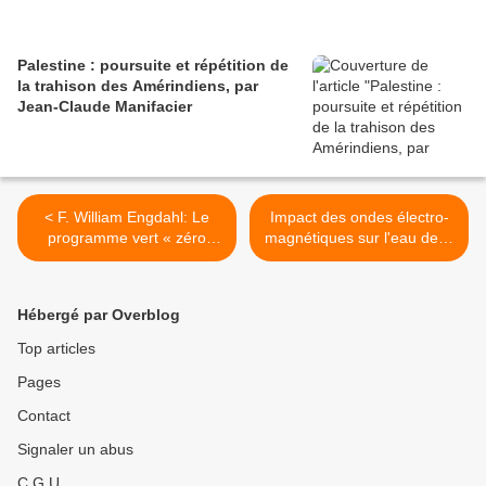
Palestine : poursuite et répétition de
la trahison des Amérindiens, par
Jean-Claude Manifacier
< F. William Engdahl: Le
Impact des ondes électro-
programme vert « zéro
magnétiques sur l'eau de la
carbone » est impossible à
faune >
tous égards
Hébergé par Overblog
Top articles
Pages
Contact
Signaler un abus
C.G.U.