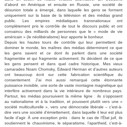
d’abord en Amérique et ensuite en Russie, une société de
désunion totale a émergé, dans laquelle les gens se forment
uniquement sur la base de la télévision et des médias grand
public. Les empires médiatiques transnationaux ont
complètement pris le contrôle de tout le discours public et ont
convaincu des milliards de personnes que le « mode de vie
américain » (le néolibéralisme) leur apporte le bonheur.
Depuis les hautes tours de contrôle qui leur permettent de
dominer le monde, les maîtres des médias déterminent ce que
les gens savent et ce dont ils parlent dans une société
fragmentée et qui fragmente activement. Ils décident de ce que
les gens pensent et dans quel cadre historique. Mes vieux
camarades Noam Chomsky, Edward Herman et d’autres auteurs
ont beaucoup écrit sur cette fabrication scientifique du
consentement. J’ai moi aussi remarqué cette étonnante
puissance invisible, une sorte de vaste montagne magnétique qui
interfère activement dans la vie intérieure de nombreux pays.
Partout, les médias poursuivent la même ligne : ils s’opposent
au nationalisme et à la tradition, et poussent plutôt vers une «
société multiculturelle », vers une démocratie libérale – c’est-à-
dire vers une société d’émiettement, dans laquelle il leur est plus
facile d’agir. À une exception près : dans le cas de l’État juif, ils
soutiennent le chauvinisme, le séparatisme, l’apartheid, c’est-à-