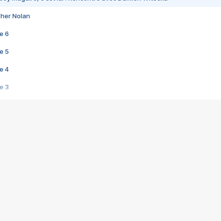
pher Nolan
e 6
e 5
e 4
e 3
s créatrices de la VF !
e 2
e 1
e Mektoub My Love arrive enfin ! Rencontre avec Shaïn Boumedine et Sal
i : après Toni en famille
elle réalise le bouleversant Dites lui que je l'aime
ais ! Rencontre autour de Vie privée de Rebecca Zlotowski