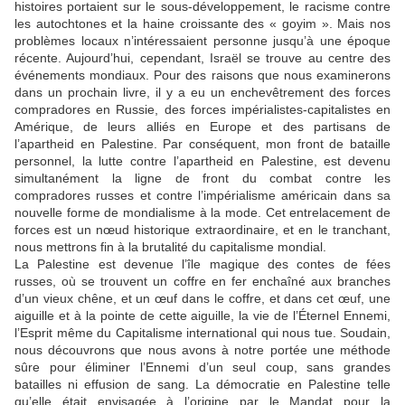
histoires portaient sur le sous-développement, le racisme contre
les autochtones et la haine croissante des « goyim ». Mais nos
problèmes locaux n’intéressaient personne jusqu’à une époque
récente. Aujourd’hui, cependant, Israël se trouve au centre des
événements mondiaux. Pour des raisons que nous examinerons
dans un prochain livre, il y a eu un enchevêtrement des forces
compradores en Russie, des forces impérialistes-capitalistes en
Amérique, de leurs alliés en Europe et des partisans de
l’apartheid en Palestine. Par conséquent, mon front de bataille
personnel, la lutte contre l’apartheid en Palestine, est devenu
simultanément la ligne de front du combat contre les
compradores russes et contre l’impérialisme américain dans sa
nouvelle forme de mondialisme à la mode. Cet entrelacement de
forces est un nœud historique extraordinaire, et en le tranchant,
nous mettrons fin à la brutalité du capitalisme mondial.
La Palestine est devenue l’île magique des contes de fées
russes, où se trouvent un coffre en fer enchaîné aux branches
d’un vieux chêne, et un œuf dans le coffre, et dans cet œuf, une
aiguille et à la pointe de cette aiguille, la vie de l’Éternel Ennemi,
l’Esprit même du Capitalisme international qui nous tue. Soudain,
nous découvrons que nous avons à notre portée une méthode
sûre pour éliminer l’Ennemi d’un seul coup, sans grandes
batailles ni effusion de sang. La démocratie en Palestine telle
qu’elle était envisagée à l’origine par le Mandat pour la