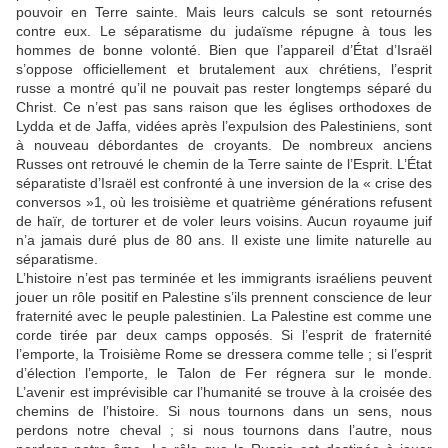
pouvoir en Terre sainte. Mais leurs calculs se sont retournés
contre eux. Le séparatisme du judaïsme répugne à tous les
hommes de bonne volonté. Bien que l’appareil d’État d’Israël
s’oppose officiellement et brutalement aux chrétiens, l’esprit
russe a montré qu’il ne pouvait pas rester longtemps séparé du
Christ. Ce n’est pas sans raison que les églises orthodoxes de
Lydda et de Jaffa, vidées après l’expulsion des Palestiniens, sont
à nouveau débordantes de croyants. De nombreux anciens
Russes ont retrouvé le chemin de la Terre sainte de l’Esprit. L’État
séparatiste d’Israël est confronté à une inversion de la « crise des
conversos »1, où les troisième et quatrième générations refusent
de haïr, de torturer et de voler leurs voisins. Aucun royaume juif
n’a jamais duré plus de 80 ans. Il existe une limite naturelle au
séparatisme.
L’histoire n’est pas terminée et les immigrants israéliens peuvent
jouer un rôle positif en Palestine s’ils prennent conscience de leur
fraternité avec le peuple palestinien. La Palestine est comme une
corde tirée par deux camps opposés. Si l’esprit de fraternité
l’emporte, la Troisième Rome se dressera comme telle ; si l’esprit
d’élection l’emporte, le Talon de Fer régnera sur le monde.
L’avenir est imprévisible car l’humanité se trouve à la croisée des
chemins de l’histoire. Si nous tournons dans un sens, nous
perdons notre cheval ; si nous tournons dans l’autre, nous