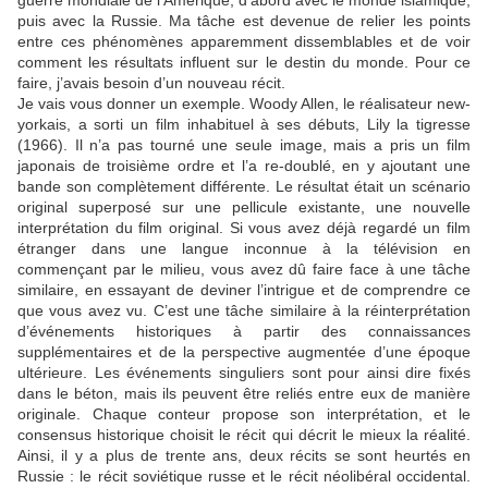
guerre mondiale de l’Amérique, d’abord avec le monde islamique,
puis avec la Russie. Ma tâche est devenue de relier les points
entre ces phénomènes apparemment dissemblables et de voir
comment les résultats influent sur le destin du monde. Pour ce
faire, j’avais besoin d’un nouveau récit.
Je vais vous donner un exemple. Woody Allen, le réalisateur new-
yorkais, a sorti un film inhabituel à ses débuts, Lily la tigresse
(1966). Il n’a pas tourné une seule image, mais a pris un film
japonais de troisième ordre et l’a re-doublé, en y ajoutant une
bande son complètement différente. Le résultat était un scénario
original superposé sur une pellicule existante, une nouvelle
interprétation du film original. Si vous avez déjà regardé un film
étranger dans une langue inconnue à la télévision en
commençant par le milieu, vous avez dû faire face à une tâche
similaire, en essayant de deviner l’intrigue et de comprendre ce
que vous avez vu. C’est une tâche similaire à la réinterprétation
d’événements historiques à partir des connaissances
supplémentaires et de la perspective augmentée d’une époque
ultérieure. Les événements singuliers sont pour ainsi dire fixés
dans le béton, mais ils peuvent être reliés entre eux de manière
originale. Chaque conteur propose son interprétation, et le
consensus historique choisit le récit qui décrit le mieux la réalité.
Ainsi, il y a plus de trente ans, deux récits se sont heurtés en
Russie : le récit soviétique russe et le récit néolibéral occidental.