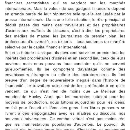
financiers secondaires qui se vendent sur les marchés
internationaux. Mais la valeur de ces gadgets financiers dépend
en grande partie de leur réputation telle qu’elle est jugée par la
presse internationale. Dans une telle situation, le rôle principal et
décisif passe des mains des travailleurs et des propriétaires
d’usines aux maîtres du discours, c’est-à-dire les propriétaires
des médias de masse, les journalistes de premier plan, les
professeurs d’université, les experts – tous soutenus de manière
sélective par le capital financier international.
Selon la théorie classique, ils devraient servir en premier lieu les
intérêts des propriétaires d’usines et en second lieu ceux de leurs
ouvriers, mais nous pouvons tous constater qu’ils ne servent
qu’eux-mêmes. Ils se comportent davantage comme des
envahisseurs étrangers ou même des extraterrestres. Ils font
preuve d’un degré de souveraineté inégalé dans l’histoire de
l’humanité. Le travail en usine est de loin préférable à ce qu’ils
vendent, ce qui n’est rien de moins que Le Meilleur des
mondes de Huxley. Alors que les marxistes luttaient pour les
moyens de production, nous luttons aujourd’hui pour les idées,
en fait pour l’esprit et l’âme des gens. Les libres penseurs se
livrent à des empoignades avec les maîtres du discours, nos
nouveaux adversaires. Ce combat virtuel n’est pas moins réel
que les manifestations populaires d’autrefois. Le pouvoir du
boycott est toujours entre les mains d’individus, et maintenant