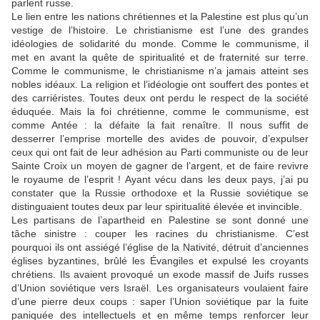
parlent russe.
Le lien entre les nations chrétiennes et la Palestine est plus qu’un
vestige de l’histoire. Le christianisme est l’une des grandes
idéologies de solidarité du monde. Comme le communisme, il
met en avant la quête de spiritualité et de fraternité sur terre.
Comme le communisme, le christianisme n’a jamais atteint ses
nobles idéaux. La religion et l’idéologie ont souffert des pontes et
des carriéristes. Toutes deux ont perdu le respect de la société
éduquée. Mais la foi chrétienne, comme le communisme, est
comme Antée : la défaite la fait renaître. Il nous suffit de
desserrer l’emprise mortelle des avides de pouvoir, d’expulser
ceux qui ont fait de leur adhésion au Parti communiste ou de leur
Sainte Croix un moyen de gagner de l’argent, et de faire revivre
le royaume de l’esprit ! Ayant vécu dans les deux pays, j’ai pu
constater que la Russie orthodoxe et la Russie soviétique se
distinguaient toutes deux par leur spiritualité élevée et invincible.
Les partisans de l’apartheid en Palestine se sont donné une
tâche sinistre : couper les racines du christianisme. C’est
pourquoi ils ont assiégé l’église de la Nativité, détruit d’anciennes
églises byzantines, brûlé les Évangiles et expulsé les croyants
chrétiens. Ils avaient provoqué un exode massif de Juifs russes
d’Union soviétique vers Israël. Les organisateurs voulaient faire
d’une pierre deux coups : saper l’Union soviétique par la fuite
paniquée des intellectuels et en même temps renforcer leur