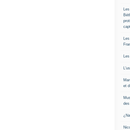
Les
Bét
pro
cap
Les
Fra
Les
L'u
Mar
et d
Mus
des 
¿Na
Nic