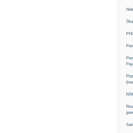
Nob
Ōk
PH
Pier
Pie
Pay
Plu
(tr
RĀM
Rou
gue
Sai