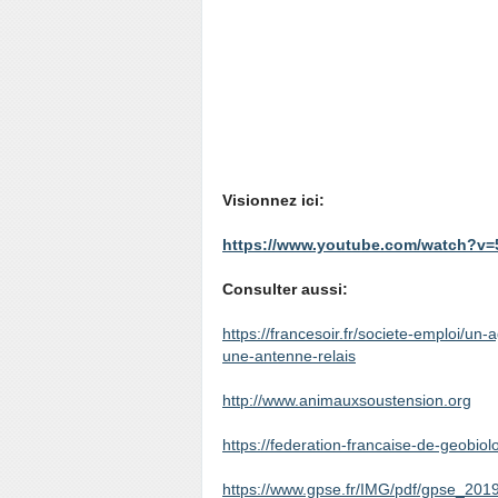
Visionnez ici:
https://www.youtube.com/watch?v
Consulter aussi:
https://francesoir.fr/societe-emploi/un
une-antenne-relais
http://www.animauxsoustension.org
https://federation-francaise-de-geobiol
https://www.gpse.fr/IMG/pdf/gpse_201