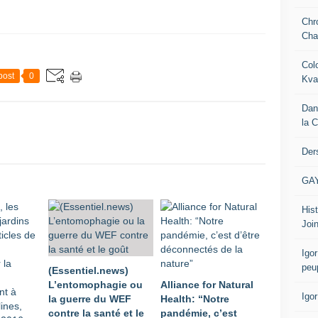
Chr
Cha
Col
post
0
Kva
Dan
la 
Der
GA
Hist
Join
Igor
peu
(Essentiel.news)
L’entomophagie ou
Alliance for Natural
Igo
la guerre du WEF
Health: “Notre
contre la santé et le
pandémie, c’est