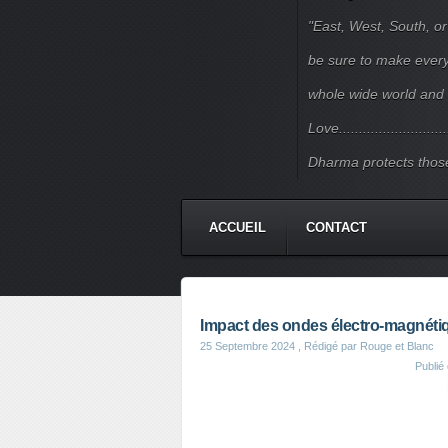
"East, West, South, or
be sure to make every j
whole wide world and 
Love.......................
Dharma protects those
ACCUEIL
CONTACT
Impact des ondes électro-magnétiqu
25 Septembre 2024
, Rédigé par Rouge et Blanc
Publié