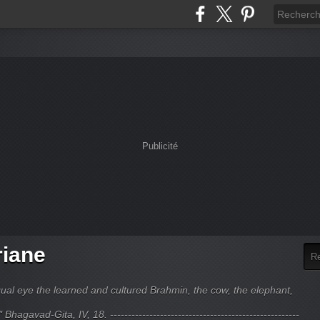
Publicité
riane
ual eye the learned and cultured Brahmin, the cow, the elephant,
hagavad-Gita, IV, 18. -----------------------------------------------------