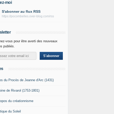
ez-moi
S'abonner au flux RSS
https://pocombelles.over-blog.com/rss
letter
ez-vous pour être averti des nouveaux
es publiés.
es
es du Procès de Jeanne d'Arc (1431)
oine de Rivarol (1753-1801)
ropos du créationnisme
tique du Soleil