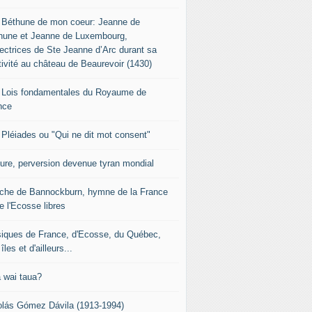
 Béthune de mon coeur: Jeanne de
hune et Jeanne de Luxembourg,
tectrices de Ste Jeanne d’Arc durant sa
tivité au château de Beaurevoir (1430)
 Lois fondamentales du Royaume de
nce
 Pléiades ou "Qui ne dit mot consent"
sure, perversion devenue tyran mondial
che de Bannockburn, hymne de la France
e l'Ecosse libres
iques de France, d'Ecosse, du Québec,
îles et d'ailleurs...
 wai taua?
olás Gómez Dávila (1913-1994)