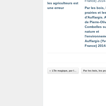
les agriculteurs est
une erreur
Par les bois, 
prairies et le
d'Auffargis. A
de Pierre-Oliv
Combelles su
nature et
l'environnem
Auffargis (Yv
France) 2014
L’île magique, par Israël Adam Shamir