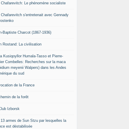
r Chafarevitch: Le phénomène socialiste
r Chafarevitch s'entretenait avec Gennady
rostenko
n-Baptiste Charcot (1867-1936)
n Rostand: La civilisation
ia Kusiqoyllor Humala-Tasso et Pierre-
vier Combelles: Recherches sur la maca
pidium meyenii Walpers) dans les Andes
mérique du sud
vocation de la France
chemin de la forêt
Club Izborsk
 13 armes de Sun Stzu par lesquelles la
nce est déstabilisée