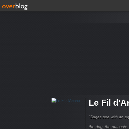
Le Fil d'A
"Sages see with an eq
the dog, the outcaste." B