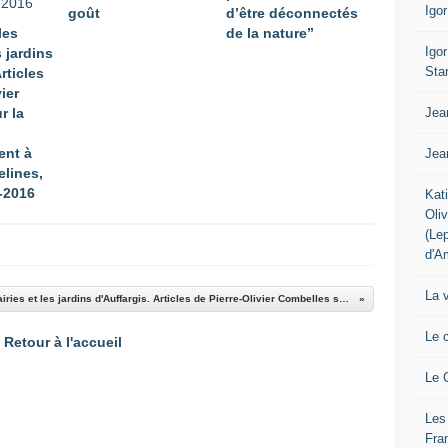
Igo
goût
d’être déconnectés
les
de la nature”
Igo
s jardins
Sta
rticles
ier
Jea
r la
ent à
Jea
elines,
-2016
Kat
Oli
(Le
d'A
La 
Par les bois, les prairies et les jardins d'Auffargis. Articles de Pierre-Olivier Combelles sur la nature et l'environnement à Auffargis (Yvelines, France) 2014-2016
Le 
Retour à l'accueil
Le 
Les
Fra