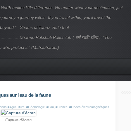
 North makes little difference. No matter what your destination, just
ourney a journey within. If you travel within, you’ll travel the
beyond." . Shams of Tabriz, Rule 9 of
.................... Dharmo Rakshati Rakshitah ( धर्मो रक्षति रक्षितः): "The
 who protect it." (Mahabharata)
es sur l'eau de la faune
 dans
#Agriculture
,
#Géobiologie
,
#Eau
,
#France
,
#Ondes électromagnétiques
Capture d'écran