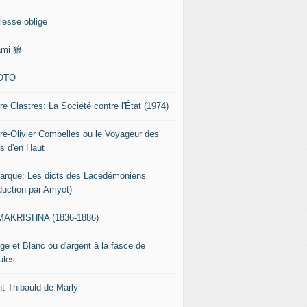
lesse oblige
ami 狼
OTO
re Clastres: La Société contre l'État (1974)
rre-Olivier Combelles ou le Voyageur des
s d'en Haut
tarque: Les dicts des Lacédémoniens
aduction par Amyot)
AKRISHNA (1836-1886)
ge et Blanc ou d'argent à la fasce de
ules
nt Thibauld de Marly