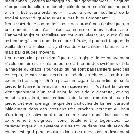
mentionnés -, cadres idéologiques. Plus généralement, il s’agit de
réorganiser la culture et les objectifs de notre société par rapport
à un « but supra-ordonné » – c’est à dire un but final de la
société autour duquel tous les autres buts s’ordonnent.
Nous voici donc confrontés, pour nos problèmes écologiques, à
un ennemi, qui n’est plus communiste, mais collectiviste.
L’ennemi toujours socialiste est toujours vivant, et, quoiqu’il se
soit immergé dans dans la culture libérale, il poursuit toujours la
vieille idée de réaliser la synthèse du « socialisme de marché »,
mais par d’autres moyens.
Une description plus scientifique de la logique de ce mouvement
révolutionnaire s’articule autour de la théorie des systèmes et de
la théorie du chaos. Pour ceux qui ne sont pas familiers avec ces
concepts, je vais vous décrire la théorie du chaos à partir d’un
exemple très simple. Si l’on place une cigarette au milieu de cette
pièce, la fumée la remplira très rapidement . Pourtant la fumée
vient quasiment d’un seul point, le bout de la cigarette, et cinq
minutes plus tard, ces particules de fumée rempliront toute la
pièce. Cet exemple signifie que des particules de fumée, qui sont
initialement dans des positions très proches, peuvent au bout
d’un temps relativement court se retrouver dans des positions
extrêmement éloignées, voire totalement antagonistes. La
caractéristique d’un système qui se trouve dans une situation de
chaos est qu’il peut évoluer dans des directions radicalement