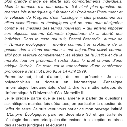
plus grande marge de liberté aux comportements individuels.
Mais la menace n’a pas disparu. S’il n’est plus question de
grandes lois historiques qui feraient du Prolétariat l’instrument et
le véhicule du Progrès, c’est l'Écologie – plus précisément les
élites scientifiques et écologiques qui se sont auto-désignées
comme les messies des temps nouveaux – qui entend imposer
ses objectifs comme éléments régulateurs de la liberté des
individus. Dans le texte qui suit, Pascal Bernardin, auteur de
« l’Empire écologique » montre comment le problème de la
gestion des « biens communs » est aujourd’hui utilisé comme
alibi pour réécrire complètement les règles de la justice et de la
morale, tout en prétendant rester dans le droit chemin d’une
critique libérale. Ce texte est la transcription d’une conférence
prononcée à l’Institut Euro 92 le 14 Avril 1999.
Permettez-moi, tout d’abord, de me présenter. Je suis
polytechnicien et docteur en informatique. J’enseigne
l’informatique fondamentale, c’est à dire les mathématiques de
l’informatique à l’Université d’Aix-Marseille III.
Je le précise parce que je serai amené à parler de questions
scientifiques maintes fois débattues, en particulier la question de
l’effet de serre. Je suis venu vous parler de mon ouvrage intitulé
L’Empire Écologique
, paru en décembre 98 et qui traite de
l’écologie dans ses principales dimensions, à l’exception notoires
des aspects juridiques et éducatifs.