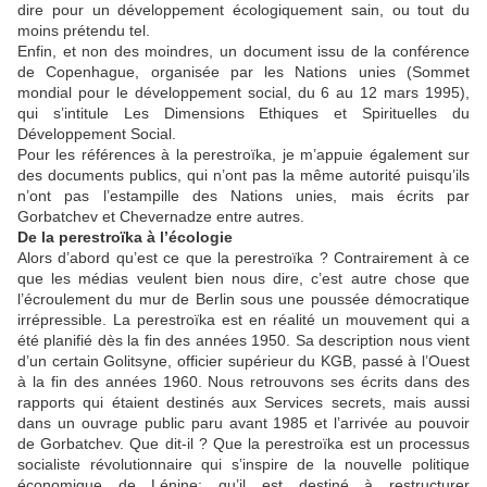
dire pour un développement écologiquement sain, ou tout du
moins prétendu tel.
Enfin, et non des moindres, un document issu de la conférence
de Copenhague, organisée par les Nations unies (Sommet
mondial pour le développement social, du 6 au 12 mars 1995),
qui s’intitule Les Dimensions Ethiques et Spirituelles du
Développement Social.
Pour les références à la perestroïka, je m’appuie également sur
des documents publics, qui n’ont pas la même autorité puisqu’ils
n’ont pas l’estampille des Nations unies, mais écrits par
Gorbatchev et Chevernadze entre autres.
De la perestroïka à l’écologie
Alors d’abord qu’est ce que la perestroïka ? Contrairement à ce
que les médias veulent bien nous dire, c’est autre chose que
l’écroulement du mur de Berlin sous une poussée démocratique
irrépressible. La perestroïka est en réalité un mouvement qui a
été planifié dès la fin des années 1950. Sa description nous vient
d’un certain Golitsyne, officier supérieur du KGB, passé à l’Ouest
à la fin des années 1960. Nous retrouvons ses écrits dans des
rapports qui étaient destinés aux Services secrets, mais aussi
dans un ouvrage public paru avant 1985 et l’arrivée au pouvoir
de Gorbatchev. Que dit-il ? Que la perestroïka est un processus
socialiste révolutionnaire qui s’inspire de la nouvelle politique
économique de Lénine; qu’il est destiné à restructurer