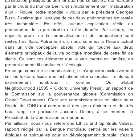
La situation politique du dernier quart de ce siècle a été marquée
par la chute du mur de Berlin, et simultanément par l’instauration
d’un « Nouvel ordre mondial » voulu par le président Georges
Bush. J’estime que l’analyse de ces deux phénomènes est restée
très incomplète. En effet, aucune explication réelle du
phénomène de la perestroïka n’a été donnée. Par ailleurs, les
objectifs précis de la mondialisation et du mondialisme sont
restés très flous. Autrement dit, nous sommes à l’heure actuel
dans un vide conceptuel absolu; vide qui touche aux deux
éléments principaux de la vie politique mondiale de cette fin de
siècle. Ce sont ces éléments que je vais mettre en lumière, en
prenant comme fil conducteur l’écologie.
En ce qui concerne le mondialisme, je m’appuierai exclusivement
sur les textes officiels des institutions internationales – et ils sont
extrêmement nombreux -, comme Our Global
Neighbourhood (1995 – Oxford University Press), un rapport de
la Commission sur la gouvernance globale (Commission on
Global Governance). C’est une commission mise en place sous
l’égide de l’ONU qui comprenait des gens éminents et de très
haut rang, en particulier Jacques Delors, à ce moment là
Président de la Commission européenne.
Par ailleurs, nous nous référerons Ethics and Spirituals Values,
rapport rédigé par la Banque mondiale, centré sur les valeurs
éthiques et spirituelles pour un développement durable; c’est à