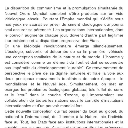
La disparition du communisme et la promulgation simultanée du
Nouvel Ordre Mondial semblent s'être produites sur un vide
idéologique absolu. Pourtant l'Empire mondial qui s'édifie sous
nos yeux ne saurait se priver du ciment idéologique qui pourra
seul assurer sa pérennité. Les organisations internationales, dont
le pouvoir augmente chaque jour, doivent d'autre part légitimer
leur existence et la disparition progressive des États.
Or une idéologie révolutionnaire émerge silencieusement.
L'écologie, subvertie et détournée de sa fin première, véhicule
une conception totalitaire de la nature et du monde. L'homme y
est considéré comme un élément du Tout et doit se soumettre
aux impératifs du développement "durable". Ce renversement de
perspective le prive de sa dignité naturelle et fraie la voie aux
deux principaux mouvements totalitaires de notre époque : le
mondialisme et le Nouvel âge. Simultanément, on met en
exergue les problèmes écologiques globaux, tels l'effet de serre
et le "trou" dans la couche d'ozone, qui imposeraient une
collaboration de toutes les nations sous le contrôle d'institutions
internationales et d'un pouvoir mondial fort.
Cette nouvelle conception qui fait passer du local au global, du
national à l'international, de l'homme à la Nature, nie l'individu
face au Tout, les États face aux institutions internationales et la
société face au pouvoir. Ainsi voit-on apparaître les prémisses