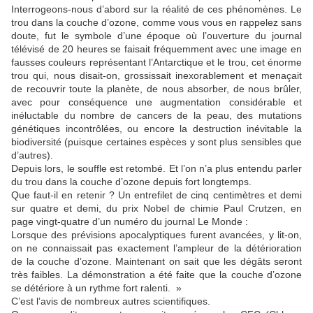
Interrogeons-nous d’abord sur la réalité de ces phénomènes. Le
trou dans la couche d’ozone, comme vous vous en rappelez sans
doute, fut le symbole d’une époque où l’ouverture du journal
télévisé de 20 heures se faisait fréquemment avec une image en
fausses couleurs représentant l’Antarctique et le trou, cet énorme
trou qui, nous disait-on, grossissait inexorablement et menaçait
de recouvrir toute la planète, de nous absorber, de nous brûler,
avec pour conséquence une augmentation considérable et
inéluctable du nombre de cancers de la peau, des mutations
génétiques incontrôlées, ou encore la destruction inévitable la
biodiversité (puisque certaines espèces y sont plus sensibles que
d’autres).
Depuis lors, le souffle est retombé. Et l’on n’a plus entendu parler
du trou dans la couche d’ozone depuis fort longtemps.
Que faut-il en retenir ? Un entrefilet de cinq centimètres et demi
sur quatre et demi, du prix Nobel de chimie Paul Crutzen, en
page vingt-quatre d’un numéro du journal Le Monde :
Lorsque des prévisions apocalyptiques furent avancées, y lit-on,
on ne connaissait pas exactement l’ampleur de la détérioration
de la couche d’ozone. Maintenant on sait que les dégâts seront
très faibles. La démonstration a été faite que la couche d’ozone
se détériore à un rythme fort ralenti. »
C’est l’avis de nombreux autres scientifiques.