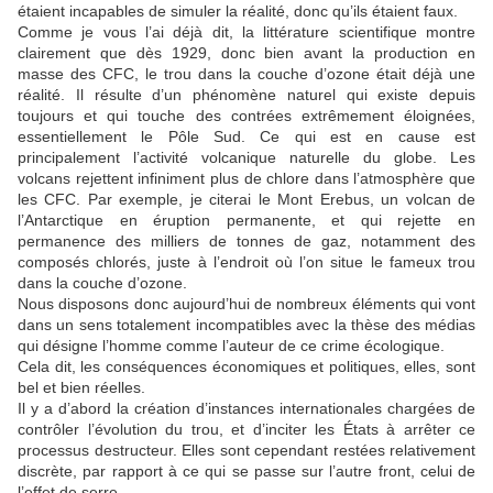
étaient incapables de simuler la réalité, donc qu’ils étaient faux.
Comme je vous l’ai déjà dit, la littérature scientifique montre
clairement que dès 1929, donc bien avant la production en
masse des CFC, le trou dans la couche d’ozone était déjà une
réalité. Il résulte d’un phénomène naturel qui existe depuis
toujours et qui touche des contrées extrêmement éloignées,
essentiellement le Pôle Sud. Ce qui est en cause est
principalement l’activité volcanique naturelle du globe. Les
volcans rejettent infiniment plus de chlore dans l’atmosphère que
les CFC. Par exemple, je citerai le Mont Erebus, un volcan de
l’Antarctique en éruption permanente, et qui rejette en
permanence des milliers de tonnes de gaz, notamment des
composés chlorés, juste à l’endroit où l’on situe le fameux trou
dans la couche d’ozone.
Nous disposons donc aujourd’hui de nombreux éléments qui vont
dans un sens totalement incompatibles avec la thèse des médias
qui désigne l’homme comme l’auteur de ce crime écologique.
Cela dit, les conséquences économiques et politiques, elles, sont
bel et bien réelles.
Il y a d’abord la création d’instances internationales chargées de
contrôler l’évolution du trou, et d’inciter les États à arrêter ce
processus destructeur. Elles sont cependant restées relativement
discrète, par rapport à ce qui se passe sur l’autre front, celui de
l’effet de serre.