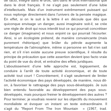
de facto, intégré dans le droit, tant dans le droit international que
dans le droit français. Il ne s’agit pas seulement d’une lubie
d’intellectuels. Mais d’un instrument extrêmement puissant qui
nous replonge directement dans l’univers de la pensée magique.
En effet, si on le suit à la lettre il en découle que dès que
quiconque envisage un danger, aussi imaginaire soit-il, se crée
une règle de droit qui nous interdit tout ce qui pourrait concrétiser
ce danger (imaginaire) et nous enjoint ce qui pourrait l’écourter.
Ainsi, si un écologiste prétend, de manière convaincante (mais
purement rhétorique) que brûler du pétrole augmente la
température de l’atmosphère, même si personne en fait n’en sait
rien, et s’il n’en existe aucune preuve scientifique, il résulte du
principe de précaution que cette assertion devient ipso facto vraie
du point de vue du droit, et entraîne des effets juridiques.
L’aboutissement d’une telle approche est, logiquement, de
conduire à l’arrêt de toute activité économique, et de toute
activité tout court ! Concrètement, il s’agit seulement de limiter
l’activité économique des pays développés, de manière, nous dit-
on, à favoriser le rattrapage des pays sous-développés. Je suis
bien entendu favorable au développement des pays sous-
développés, mais pourquoi freiner le développement des autres ?
Pour terminer, je voudrais revenir sur les objectifs du mouvement
mondialiste et évoquer un instant un texte extraordinaire. Il
s’agit du "Report From The Iron Mountain » (1967, trad.