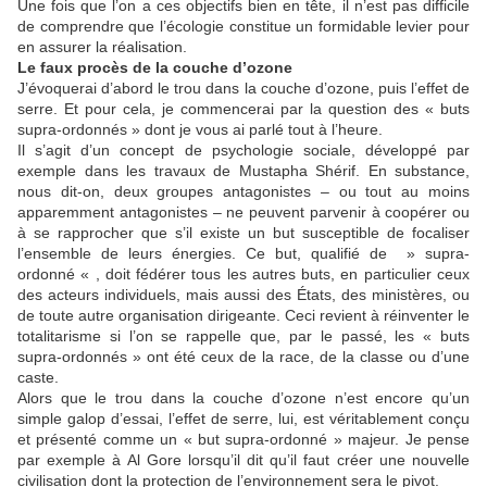
Une fois que l’on a ces objectifs bien en tête, il n’est pas difficile
de comprendre que l’écologie constitue un formidable levier pour
en assurer la réalisation.
Le faux procès de la couche d’ozone
J’évoquerai d’abord le trou dans la couche d’ozone, puis l’effet de
serre. Et pour cela, je commencerai par la question des « buts
supra-ordonnés » dont je vous ai parlé tout à l’heure.
Il s’agit d’un concept de psychologie sociale, développé par
exemple dans les travaux de Mustapha Shérif. En substance,
nous dit-on, deux groupes antagonistes – ou tout au moins
apparemment antagonistes – ne peuvent parvenir à coopérer ou
à se rapprocher que s’il existe un but susceptible de focaliser
l’ensemble de leurs énergies. Ce but, qualifié de » supra-
ordonné « , doit fédérer tous les autres buts, en particulier ceux
des acteurs individuels, mais aussi des États, des ministères, ou
de toute autre organisation dirigeante. Ceci revient à réinventer le
totalitarisme si l’on se rappelle que, par le passé, les « buts
supra-ordonnés » ont été ceux de la race, de la classe ou d’une
caste.
Alors que le trou dans la couche d’ozone n’est encore qu’un
simple galop d’essai, l’effet de serre, lui, est véritablement conçu
et présenté comme un « but supra-ordonné » majeur. Je pense
par exemple à Al Gore lorsqu’il dit qu’il faut créer une nouvelle
civilisation dont la protection de l’environnement sera le pivot.