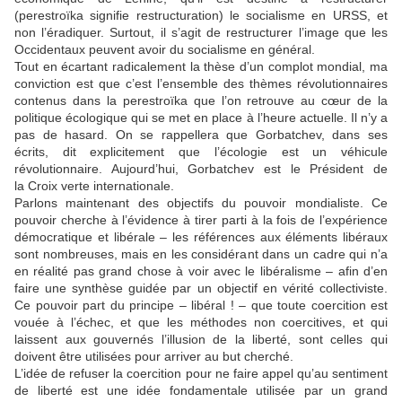
(perestroïka signifie restructuration) le socialisme en URSS, et
non l’éradiquer. Surtout, il s’agit de restructurer l’image que les
Occidentaux peuvent avoir du socialisme en général.
Tout en écartant radicalement la thèse d’un complot mondial, ma
conviction est que c’est l’ensemble des thèmes révolutionnaires
contenus dans la perestroïka que l’on retrouve au cœur de la
politique écologique qui se met en place à l’heure actuelle. Il n’y a
pas de hasard. On se rappellera que Gorbatchev, dans ses
écrits, dit explicitement que l’écologie est un véhicule
révolutionnaire. Aujourd’hui, Gorbatchev est le Président de
la Croix verte internationale.
Parlons maintenant des objectifs du pouvoir mondialiste. Ce
pouvoir cherche à l’évidence à tirer parti à la fois de l’expérience
démocratique et libérale – les références aux éléments libéraux
sont nombreuses, mais en les considérant dans un cadre qui n’a
en réalité pas grand chose à voir avec le libéralisme – afin d’en
faire une synthèse guidée par un objectif en vérité collectiviste.
Ce pouvoir part du principe – libéral ! – que toute coercition est
vouée à l’échec, et que les méthodes non coercitives, et qui
laissent aux gouvernés l’illusion de la liberté, sont celles qui
doivent être utilisées pour arriver au but cherché.
L’idée de refuser la coercition pour ne faire appel qu’au sentiment
de liberté est une idée fondamentale utilisée par un grand