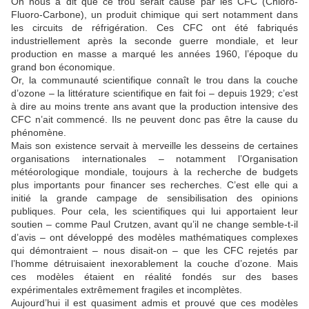
On nous a dit que ce trou serait causé par les CFC (Chloro-
Fluoro-Carbone), un produit chimique qui sert notamment dans
les circuits de réfrigération. Ces CFC ont été fabriqués
industriellement après la seconde guerre mondiale, et leur
production en masse a marqué les années 1960, l’époque du
grand bon économique.
Or, la communauté scientifique connaît le trou dans la couche
d’ozone – la littérature scientifique en fait foi – depuis 1929; c’est
à dire au moins trente ans avant que la production intensive des
CFC n’ait commencé. Ils ne peuvent donc pas être la cause du
phénomène.
Mais son existence servait à merveille les desseins de certaines
organisations internationales – notamment l’Organisation
météorologique mondiale, toujours à la recherche de budgets
plus importants pour financer ses recherches. C’est elle qui a
initié la grande campage de sensibilisation des opinions
publiques. Pour cela, les scientifiques qui lui apportaient leur
soutien – comme Paul Crutzen, avant qu’il ne change semble-t-il
d’avis – ont développé des modèles mathématiques complexes
qui démontraient – nous disait-on – que les CFC rejetés par
l’homme détruisaient inexorablement la couche d’ozone. Mais
ces modèles étaient en réalité fondés sur des bases
expérimentales extrêmement fragiles et incomplètes.
Aujourd’hui il est quasiment admis et prouvé que ces modèles