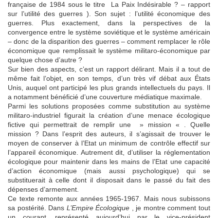
française de 1984 sous le titre La Paix Indésirable ? – rapport
sur l’utilité des guerres ). Son sujet : l’utilité économique des
guerres. Plus exactement, dans la perspectives de la
convergence entre le système soviétique et le système américain
– donc de la disparition des guerres – comment remplacer le rôle
économique que remplissait le système militaro-économique par
quelque chose d’autre ?
Sur bien des aspects, c’est un rapport délirant. Mais il a tout de
même fait l’objet, en son temps, d’un très vif débat aux États
Unis, auquel ont participé les plus grands intellectuels du pays. Il
a notamment bénéficié d’une couverture médiatique maximale.
Parmi les solutions proposées comme substitution au système
militaro-industriel figurait la création d’une menace écologique
fictive qui permettrait de remplir une » mission « . Quelle
mission ? Dans l’esprit des auteurs, il s’agissait de trouver le
moyen de conserver à l’Etat un minimum de contrôle effectif sur
l’appareil économique. Autrement dit, d’utiliser la réglementation
écologique pour maintenir dans les mains de l’Etat une capacité
d’action économique (mais aussi psychologique) qui se
substituerait à celle dont il disposait dans le passé du fait des
dépenses d’armement.
Ce texte remonte aux années 1965-1967. Mais nous subissons
sa postérité. Dans
L’Empire Écologique
, je montre comment tout
un courant, représenté aujourd’hui par le vice-président