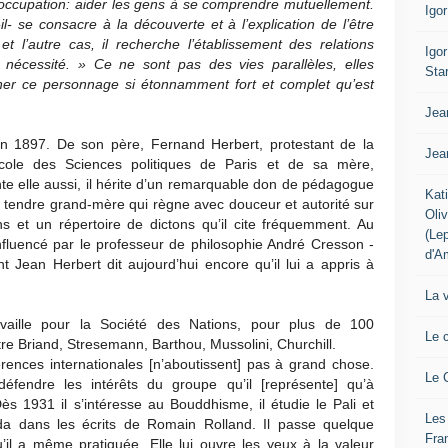
occupation: aider les gens à se comprendre mutuellement.
Igo
-il- se consacre à la découverte et à l’explication de l’être
l’autre cas, il recherche l’établissement des relations
Igo
la nécessité. » Ce ne sont pas des vies parallèles, elles
Sta
ner ce personnage si étonnamment fort et complet qu’est
Jea
in 1897. De son père, Fernand Herbert, protestant de la
Jea
école des Sciences politiques de Paris et de sa mère,
te elle aussi, il hérite d’un remarquable don de pédagogue
Kat
e tendre grand-mère qui règne avec douceur et autorité sur
Oli
 et un répertoire de dictons qu’il cite fréquemment. Au
(Le
influencé par le professeur de philosophie André Cresson -
d'A
nt Jean Herbert dit aujourd’hui encore qu’il lui a appris à
La 
vaille pour la Société des Nations, pour plus de 100
Le 
ntre Briand, Stresemann, Barthou, Mussolini, Churchill.
érences internationales [n’aboutissent] pas à grand chose.
Le 
éfendre les intérêts du groupe qu’il [représente] qu’à
ès 1931 il s’intéresse au Bouddhisme, il étudie le Pali et
Les
a dans les écrits de Romain Rolland. Il passe quelque
Fra
il a même pratiquée. Elle lui ouvre les yeux à la valeur