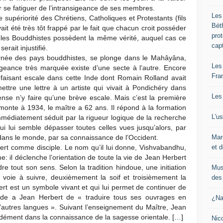
 par se fatiguer de l’intransigeance de ses membres.
Les
upériorité des Chrétiens, Catholiques et Protestants (fils
Bét
vait été très tôt frappé par le fait que chacun croit posséder
pro
r si les Bouddhistes possèdent la même vérité, auquel cas ce
cap
rait injustifié.
ournée des pays bouddhistes, se plonge dans le Mahâyâna,
Les
sigeance très marquée existe d’une secte à l’autre. Encore
Fra
n faisant escale dans cette Inde dont Romain Rolland avait
ttre une lettre à un artiste qui vivait à Pondichéry dans
Les
nse n’y faire qu’une brève escale. Mais c’est la première
monte à 1934, le maître a 62 ans. Il répond à la formation
L'u
mmédiatement séduit par la rigueur logique de la recherche
qui lui semble dépasser toutes celles vues jusqu’alors, par
Mar
dans le monde, par sa connaissance de l’Occident.
et d
rt comme disciple. Le nom qu’il lui donne, Vishvabandhu,
e: il déclenche l’orientation de toute la vie de Jean Herbert
e tout son sens. Selon la tradition hindoue, une initiation
Mus
 voie à suivre, deuxièmement la soif et troisièmement la
des 
ert est un symbole vivant et qui lui permet de continuer de
nde a Jean Herbert de « traduire tous ses ouvrages en
¿Na
 d’autres langues ». Suivant l’enseignement du Maître, Jean
ndément dans la connaissance de la sagesse orientale. […]
Nic