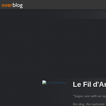
Le Fil d'A
"Sages see with an eq
the dog, the outcaste." B