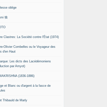
lesse oblige
ami 狼
OTO
re Clastres: La Société contre l'État (1974)
rre-Olivier Combelles ou le Voyageur des
s d'en Haut
tarque: Les dicts des Lacédémoniens
aduction par Amyot)
AKRISHNA (1836-1886)
ge et Blanc ou d'argent à la fasce de
ules
nt Thibauld de Marly