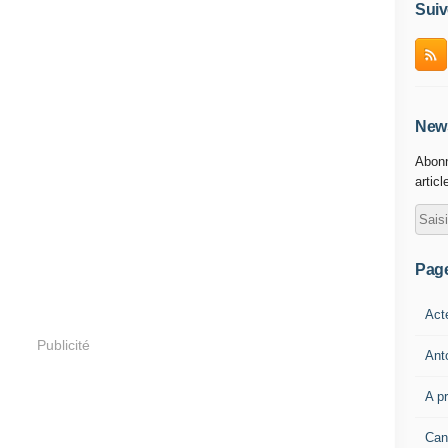
Suiv
News
Abonn
articl
Pag
Act
Publicité
Ant
A p
Can