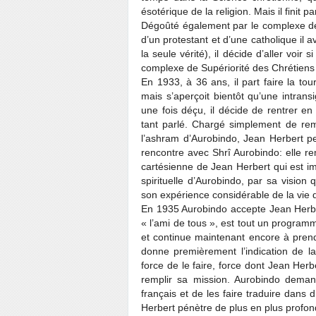
ésotérique de la religion. Mais il finit
Dégoûté également par le complexe de s
d’un protestant et d’une catholique il a
la seule vérité), il décide d’aller voi
complexe de Supériorité des Chrétiens se
En 1933, à 36 ans, il part faire la t
mais s’aperçoit bientôt qu’une intran
une fois déçu, il décide de rentrer e
tant parlé. Chargé simplement de reme
l’ashram d’Aurobindo, Jean Herbert pe
rencontre avec Shrî Aurobindo: elle re
cartésienne de Jean Herbert qui est i
spirituelle d’Aurobindo, par sa vision 
son expérience considérable de la vie 
En 1935 Aurobindo accepte Jean Herbe
« l’ami de tous », est tout un programm
et continue maintenant encore à prendr
donne premièrement l’indication de la
force de le faire, force dont Jean Herb
remplir sa mission. Aurobindo dema
français et de les faire traduire dans
Herbert pénètre de plus en plus profo