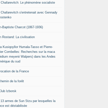
r Chafarevitch: Le phénomène socialiste
r Chafarevitch s'entretenait avec Gennady
rostenko
n-Baptiste Charcot (1867-1936)
n Rostand: La civilisation
ia Kusiqoyllor Humala-Tasso et Pierre-
vier Combelles: Recherches sur la maca
pidium meyenii Walpers) dans les Andes
mérique du sud
vocation de la France
chemin de la forêt
Club Izborsk
 13 armes de Sun Stzu par lesquelles la
nce est déstabilisée