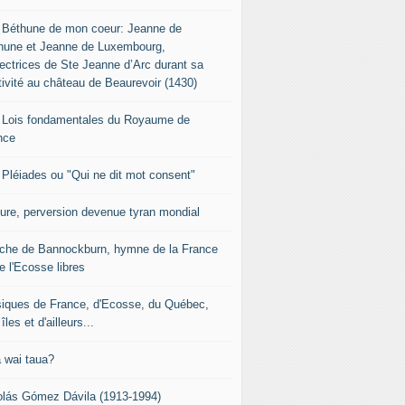
 Béthune de mon coeur: Jeanne de
hune et Jeanne de Luxembourg,
tectrices de Ste Jeanne d’Arc durant sa
tivité au château de Beaurevoir (1430)
 Lois fondamentales du Royaume de
nce
 Pléiades ou "Qui ne dit mot consent"
sure, perversion devenue tyran mondial
che de Bannockburn, hymne de la France
e l'Ecosse libres
iques de France, d'Ecosse, du Québec,
îles et d'ailleurs...
 wai taua?
olás Gómez Dávila (1913-1994)