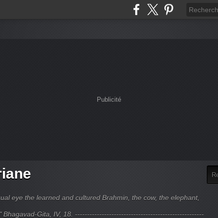
Publicité
riane
ual eye the learned and cultured Brahmin, the cow, the elephant,
hagavad-Gita, IV, 18. -----------------------------------------------------