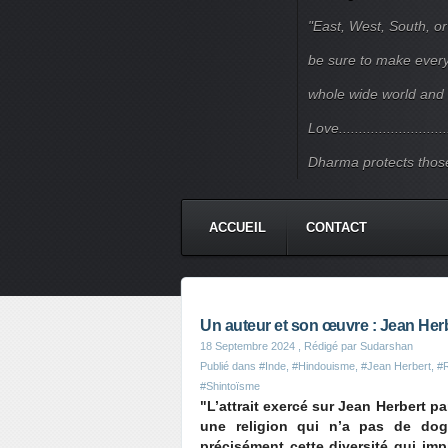
"East, West, South, or
be sure to make every j
whole wide world and 
Love.......................
Dharma protects those
ACCUEIL
CONTACT
Un auteur et son œuvre : Jean Herb
18 Septembre 2024
, Rédigé par Sudarshan
Publié dans
#Inde
,
#Hindouisme
,
#Jean Herbert
,
#R
#Shintoïsme
"L’attrait exercé sur Jean Herbert p
une religion qui n’a pas de dog
précisément cette diversité qui imp