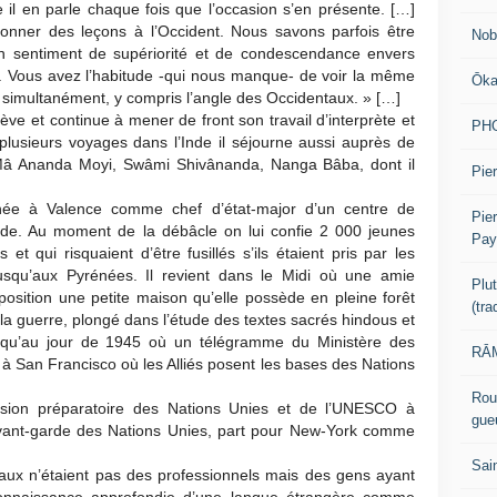
e il en parle chaque fois que l’occasion s’en présente. […]
donner des leçons à l’Occident. Nous savons parfois être
Nob
un sentiment de supériorité et de condescendance envers
 Vous avez l’habitude -qui nous manque- de voir la même
Ōk
, simultanément, y compris l’angle des Occidentaux. » […]
ve et continue à mener de front son travail d’interprète et
PH
e plusieurs voyages dans l’Inde il séjourne aussi auprès de
 Ananda Moyi, Swâmi Shivânanda, Nanga Bâba, dont il
Pier
née à Valence comme chef d’état-major d’un centre de
Pie
ourde. Au moment de la débâcle on lui confie 2 000 jeunes
Pay
 et qui risquaient d’être fusillés s’ils étaient pris par les
jusqu’aux Pyrénées. Il revient dans le Midi où une amie
Plu
sition une petite maison qu’elle possède en pleine forêt
(tr
 la guerre, plongé dans l’étude des textes sacrés hindous et
squ’au jour de 1945 où un télégramme du Ministère des
RĀM
 à San Francisco où les Alliés posent les bases des Nations
Rou
ssion préparatoire des Nations Unies et de l’UNESCO à
gue
avant-garde des Nations Unies, part pour New-York comme
Sai
onaux n’étaient pas des professionnels mais des gens ayant