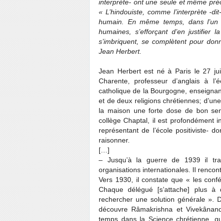
interprète- ont une seule et même pré
« L’hindouiste, comme l’interprète -dit
humain. En même temps, dans l’un et 
humaines, s’efforçant d’en justifier 
s’imbriquent, se complètent pour don
Jean Herbert.
Jean Herbert est né à Paris le 27 ju
Charente, professeur d’anglais à l’
catholique de la Bourgogne, enseignan
et de deux religions chrétiennes; d’un
la maison une forte dose de bon sens
collège Chaptal, il est profondément 
représentant de l’école positiviste- do
raisonner.
[…]
– Jusqu’à la guerre de 1939 il tra
organisations internationales. Il renco
Vers 1930, il constate que « les conf
Chaque délégué [s’attache] plus à d
rechercher une solution générale ». D
découvre Râmakrishna et Vivekânand
temps dans la Science chrétienne, qu’