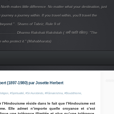
 North makes little difference. No matter what your destination, just
ourney a journey within. If you travel within, you’ll travel the
beyond." . Shams of Tabriz, Rule 9 of
.................... Dharmo Rakshati Rakshitah ( धर्मो रक्षति रक्षितः): "The
 who protect it." (Mahabharata)
ert (1897-1980) par Josette Herbert
eligion
,
#Spiritualité
,
#Sri Aurobindo
,
#Râmakrishna
,
#Bouddhisme
,
ar l’Hindouisme réside dans le fait que l’Hindouisme est
me. Elle admet n’importe quelle croyance et c’est
lique une tolérance illimitée et plus qu’une tolérance,