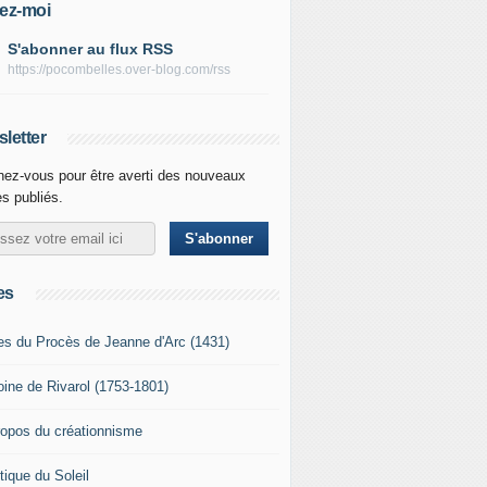
ez-moi
S'abonner au flux RSS
https://pocombelles.over-blog.com/rss
letter
ez-vous pour être averti des nouveaux
es publiés.
es
es du Procès de Jeanne d'Arc (1431)
oine de Rivarol (1753-1801)
ropos du créationnisme
tique du Soleil