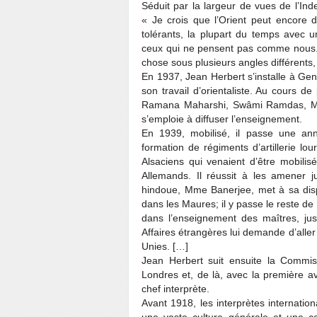
Séduit par la largeur de vues de l’Ind
« Je crois que l’Orient peut encore 
tolérants, la plupart du temps avec 
ceux qui ne pensent pas comme nous.
chose sous plusieurs angles différents
En 1937, Jean Herbert s’installe à Genè
son travail d’orientaliste. Au cours d
Ramana Maharshi, Swâmi Ramdas, Mâ
s’emploie à diffuser l’enseignement.
En 1939, mobilisé, il passe une an
formation de régiments d’artillerie l
Alsaciens qui venaient d’être mobilisés
Allemands. Il réussit à les amener 
hindoue, Mme Banerjee, met à sa dispo
dans les Maures; il y passe le reste de
dans l’enseignement des maîtres, ju
Affaires étrangères lui demande d’aller
Unies. […]
Jean Herbert suit ensuite la Commi
Londres et, de là, avec la première 
chef interprète.
Avant 1918, les interprètes internati