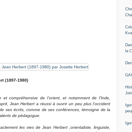
Chr
Cha
Col
Kva
Dan
la 
Der
GA
rt (1897-1980)
Hist
Join
 et compréhensive de l’orient, et notamment de l’Inde,
rit, Jean Herbert a réussi à ouvrir un peu plus l’occident
Igor
é de ses écrits, comme de ses conférences, témoigne de la
peu
alents de pédagogue.
Igo
ctement les vies de Jean Herbert ,orientaliste, linguiste,