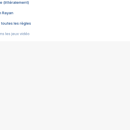
e (littéralement)
im Rayan
 toutes les règles
s les jeux vidéo
us choquant de Rockstar ? - Le scandale BULLY
e plus moche de Steam
du RÊVE tourne au CAUCHEMAR
pendant 8 heures
it… à tort
umiliés par un jeu vidéo
ire - Final Fantasy 8
ti un empire - Age of Empires
story DOFUS