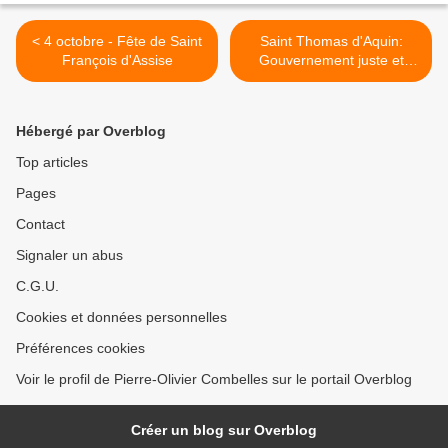
< 4 octobre - Fête de Saint
Saint Thomas d'Aquin:
François d'Assise
Gouvernement juste et
gouvernement injuste (DU
ROYAUME, Écrit au Roi de
Chypre - De regno ad
Hébergé par Overblog
regem Cypri) >
Top articles
Pages
Contact
Signaler un abus
C.G.U.
Cookies et données personnelles
Préférences cookies
Voir le profil de Pierre-Olivier Combelles sur le portail Overblog
Créer un blog sur Overblog