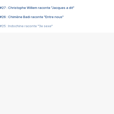
#27 : Christophe Willem raconte "Jacques a dit"
#26 : Chimène Badi raconte "Entre nous"
#25 : Indochine raconte "3e sexe"
#24 : Zaho raconte "C'est chelou"
#23 : Patrick Bruel raconte "Au café des délices"
#22 : Kyo raconte "Le chemin"
#21 : Nolwenn Leroy raconte "Cassé"
#20 : Patrick Hernandez raconte "Born to be alive"
#19 : Lorie raconte "Près de moi"
#18 : Michael Jones raconte "A nos actes manqués" (avec Jean-Jacque
#17 : Khaled raconte "Aïcha"
#16 : Corneille raconte "Parce qu'on vient de loin"