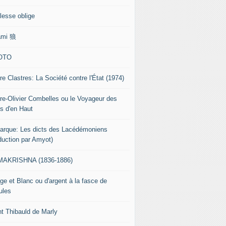
lesse oblige
ami 狼
OTO
re Clastres: La Société contre l'État (1974)
rre-Olivier Combelles ou le Voyageur des
s d'en Haut
tarque: Les dicts des Lacédémoniens
aduction par Amyot)
AKRISHNA (1836-1886)
ge et Blanc ou d'argent à la fasce de
ules
nt Thibauld de Marly