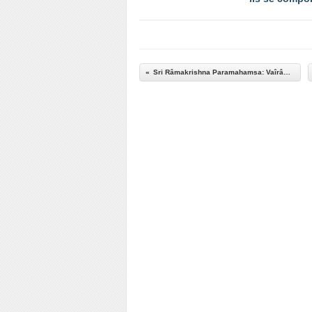
Sri Râmakrishna Paramahamsa: Vaîrâgya