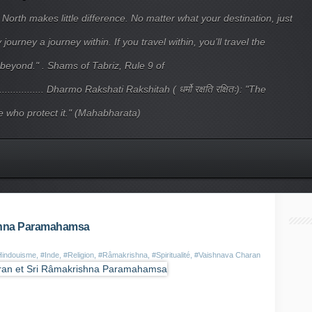
 North makes little difference. No matter what your destination, just
ourney a journey within. If you travel within, you’ll travel the
beyond." . Shams of Tabriz, Rule 9 of
.................... Dharmo Rakshati Rakshitah ( धर्मो रक्षति रक्षितः): "The
 who protect it." (Mahabharata)
ishna Paramahamsa
Hindouisme
,
#Inde
,
#Religion
,
#Râmakrishna
,
#Spiritualité
,
#Vaishnava Charan