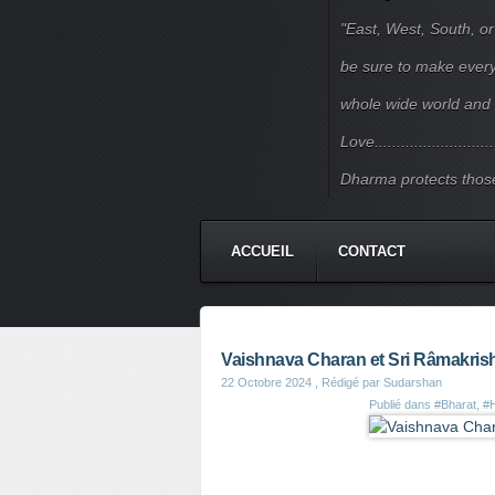
"East, West, South, or
be sure to make every j
whole wide world and 
Love.......................
Dharma protects those
ACCUEIL
CONTACT
Vaishnava Charan et Sri Râmakr
22 Octobre 2024
, Rédigé par Sudarshan
Publié dans
#Bharat
,
#