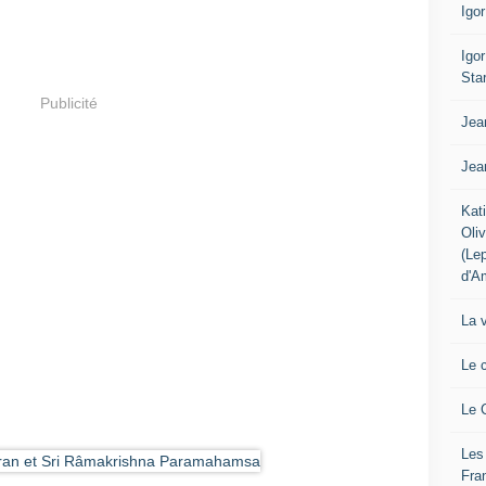
Igo
Igo
Sta
Publicité
Jea
Jea
Kat
Oli
(Le
d'A
La 
Le 
Le 
Les
Fra