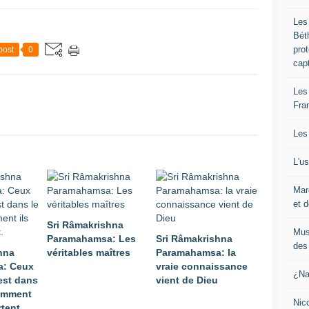
Les
Bét
pro
post
0
cap
Les
Fra
Les
L'u
Mar
et d
Sri Râmakrishna
Mus
Paramahamsa: Les
Sri Râmakrishna
des 
hna
véritables maîtres
Paramahamsa: la
: Ceux
vraie connaissance
¿Na
 est dans
vient de Dieu
omment
Nic
tent.