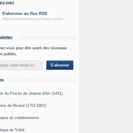
ez-moi
S'abonner au flux RSS
https://pocombelles.over-blog.com/rss
letter
ez-vous pour être averti des nouveaux
es publiés.
es
es du Procès de Jeanne d'Arc (1431)
oine de Rivarol (1753-1801)
ropos du créationnisme
tique du Soleil