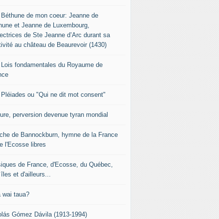
 Béthune de mon coeur: Jeanne de
hune et Jeanne de Luxembourg,
tectrices de Ste Jeanne d’Arc durant sa
tivité au château de Beaurevoir (1430)
 Lois fondamentales du Royaume de
nce
 Pléiades ou "Qui ne dit mot consent"
sure, perversion devenue tyran mondial
che de Bannockburn, hymne de la France
e l'Ecosse libres
iques de France, d'Ecosse, du Québec,
îles et d'ailleurs...
 wai taua?
olás Gómez Dávila (1913-1994)