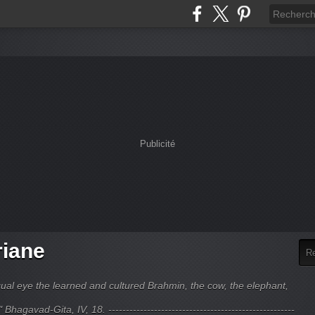
Publicité
riane
ual eye the learned and cultured Brahmin, the cow, the elephant,
hagavad-Gita, IV, 18. -----------------------------------------------------