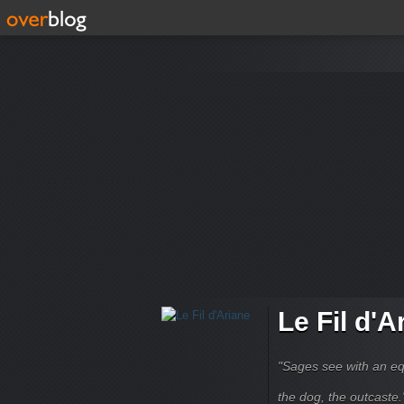
Le Fil d'A
"Sages see with an eq
the dog, the outcaste." B