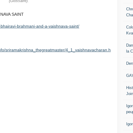
(Glossaire).
Chr
HNAVA SAINT
Cha
i-bhairavi-brahmani-and-a-vaishnava-saint/
Col
Kva
Dan
nfo/sriramakrishna_thegreatmaster/4_1_vaishnavacharan.h
la 
Der
GA
Hist
Join
Igor
peu
Igo