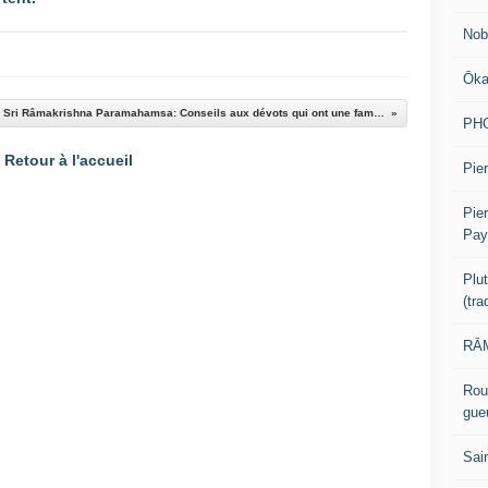
Nob
Ōk
Sri Râmakrishna Paramahamsa: Conseils aux dévots qui ont une famille
PH
Retour à l'accueil
Pier
Pie
Pay
Plu
(tr
RĀM
Rou
gue
Sai