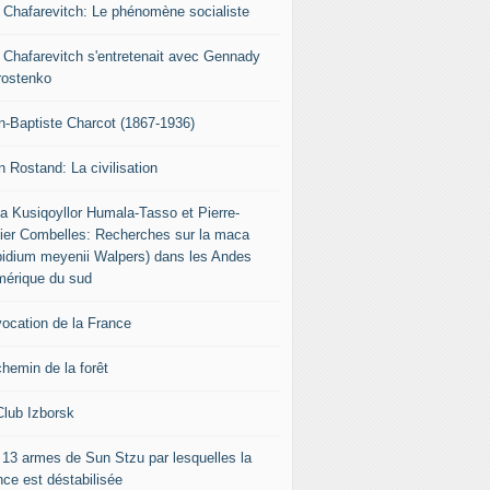
r Chafarevitch: Le phénomène socialiste
r Chafarevitch s'entretenait avec Gennady
rostenko
n-Baptiste Charcot (1867-1936)
n Rostand: La civilisation
ia Kusiqoyllor Humala-Tasso et Pierre-
vier Combelles: Recherches sur la maca
pidium meyenii Walpers) dans les Andes
mérique du sud
vocation de la France
chemin de la forêt
Club Izborsk
 13 armes de Sun Stzu par lesquelles la
nce est déstabilisée