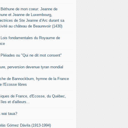
 Béthune de mon coeur: Jeanne de
hune et Jeanne de Luxembourg,
tectrices de Ste Jeanne d’Arc durant sa
tivité au château de Beaurevoir (1430)
 Lois fondamentales du Royaume de
nce
 Pléiades ou "Qui ne dit mot consent"
sure, perversion devenue tyran mondial
che de Bannockburn, hymne de la France
e l'Ecosse libres
iques de France, d'Ecosse, du Québec,
îles et d'ailleurs...
 wai taua?
olás Gómez Dávila (1913-1994)