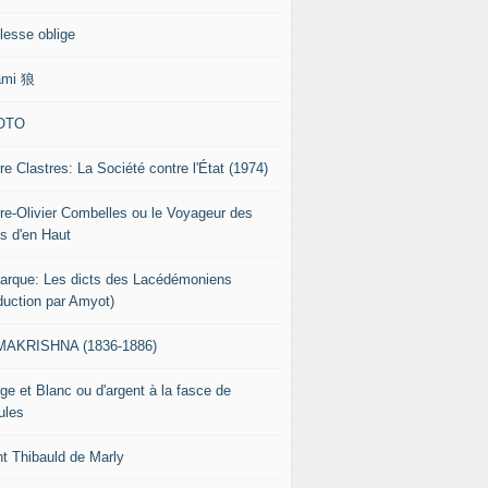
lesse oblige
ami 狼
OTO
re Clastres: La Société contre l'État (1974)
rre-Olivier Combelles ou le Voyageur des
s d'en Haut
tarque: Les dicts des Lacédémoniens
aduction par Amyot)
AKRISHNA (1836-1886)
ge et Blanc ou d'argent à la fasce de
ules
nt Thibauld de Marly