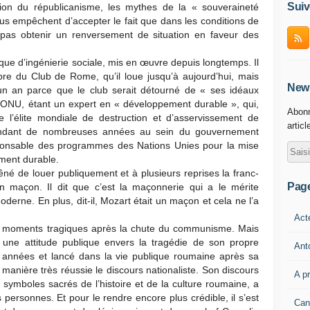
Suiv
igion du républicanisme, les mythes de la « souveraineté
ous empêchent d’accepter le fait que dans les conditions de
as obtenir un renversement de situation en faveur des
ue d’ingénierie sociale, mis en œuvre depuis longtemps. Il
re du Club de Rome, qu’il loue jusqu’à aujourd’hui, mais
News
 un an parce que le club serait détourné de « ses idéaux
 l’ONU, étant un expert en « développement durable », qui,
Abonn
e l’élite mondiale de destruction et d’asservissement de
articl
pendant de nombreuses années au sein du gouvernement
onsable des programmes des Nations Unies pour la mise
ment durable.
né de louer publiquement et à plusieurs reprises la franc-
Pag
un maçon. Il dit que c’est la maçonnerie qui a le mérite
oderne. En plus, dit-il, Mozart était un maçon et cela ne l’a
Act
 moments tragiques après la chute du communisme. Mais
ris une attitude publique envers la tragédie de son propre
Ant
es années et lancé dans la vie publique roumaine après sa
e manière très réussie le discours nationaliste. Son discours
A p
 symboles sacrés de l’histoire et de la culture roumaine, a
ersonnes. Et pour le rendre encore plus crédible, il s’est
Can