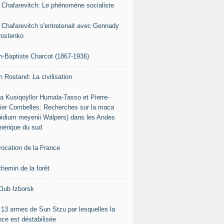
r Chafarevitch: Le phénomène socialiste
r Chafarevitch s'entretenait avec Gennady
rostenko
n-Baptiste Charcot (1867-1936)
n Rostand: La civilisation
ia Kusiqoyllor Humala-Tasso et Pierre-
vier Combelles: Recherches sur la maca
pidium meyenii Walpers) dans les Andes
mérique du sud
vocation de la France
chemin de la forêt
Club Izborsk
 13 armes de Sun Stzu par lesquelles la
nce est déstabilisée