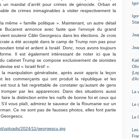
Igo
mis un mandat d’arrêt pour crimes de génocide. Orban et
upable de crimes inimaginables à visiter respectivement la
Igo
Sta
la même « famille politique ». Maintenant, un autre détail
de Bucarest annonce avec faste que l’envoyé du grand
Jea
ient soutenir Călin Georgescu dans les élections. Je crois
crate a été accepté dans le camp de Trump non pas pour
Jea
soutien total et ardent à Israël. Donc, nous avons toujours
nforme. Il est également intéressant de noter ici que la
 du cabinet Trump se compose exclusivement de sionistes
Kat
evise est « Israël first! ».
Oli
 la manipulation généralisée, après avoir appris la leçon
(Le
 et les commerçants qui ont produit la république et les
d'A
il est tout à fait regrettable de constater qu’autant de gens
tromper par les apparences. Dans des situations aussi
La 
ire la distinction entre les naïfs de bonne foi et ceux qui
. S’il vous plaît, admirez le sauveur de la Roumanie sur un
Le 
rman. Ce ne sont pas de fausses photos, elles font partie
n Georgescu.
Le 
nt/uploads/2024/11/georgescu.jpg
Les
Fra