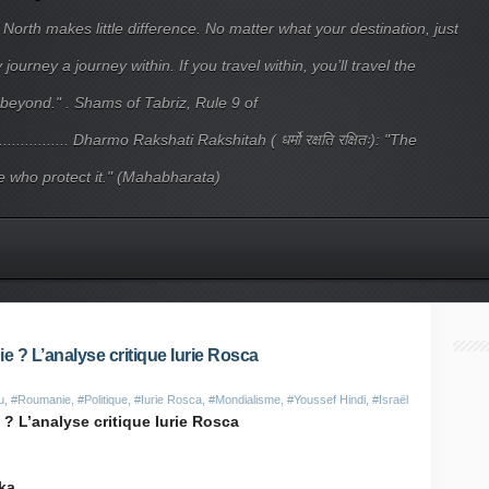
 North makes little difference. No matter what your destination, just
ourney a journey within. If you travel within, you’ll travel the
beyond." . Shams of Tabriz, Rule 9 of
.................... Dharmo Rakshati Rakshitah ( धर्मो रक्षति रक्षितः): "The
 who protect it." (Mahabharata)
 ? L’analyse critique Iurie Rosca
u
,
#Roumanie
,
#Politique
,
#Iurie Rosca
,
#Mondialisme
,
#Youssef Hindi
,
#Israël
? L’analyse critique Iurie Rosca
ka