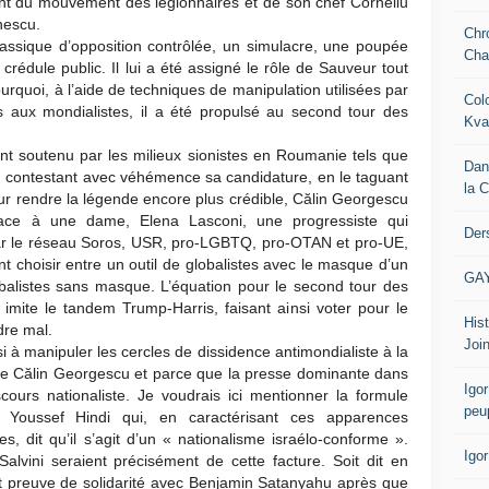
nt du mouvement des légionnaires et de son chef Corneliu
nescu.
Chr
assique d’opposition contrôlée, un simulacre, une poupée
Cha
rédule public. Il lui a été assigné le rôle de Sauveur tout
quoi, à l’aide de techniques de manipulation utilisées par
Col
és aux mondialistes, il a été propulsé au second tour des
Kva
nt soutenu par les milieux sionistes en Roumanie tels que
Dan
 en contestant avec véhémence sa candidature, en le taguant
la 
pour rendre la légende encore plus crédible, Călin Georgescu
ace à une dame, Elena Lasconi, une progressiste qui
Der
 par le réseau Soros, USR, pro-LGBTQ, pro-OTAN et pro-UE,
t choisir entre un outil de globalistes avec le masque d’un
GA
lobalistes sans masque. L’équation pour le second tour des
 imite le tandem Trump-Harris, faisant ainsi voter pour le
Hist
dre mal.
Join
à manipuler les cercles de dissidence antimondialiste à la
de Călin Georgescu et parce que la presse dominante dans
Igor
scours nationaliste. Je voudrais ici mentionner la formule
peu
Youssef Hindi qui, en caractérisant ces apparences
s, dit qu’il s’agit d’un « nationalisme israélo-conforme ».
Igo
lvini seraient précisément de cette facture. Soit dit en
ait preuve de solidarité avec Benjamin Satanyahu après que