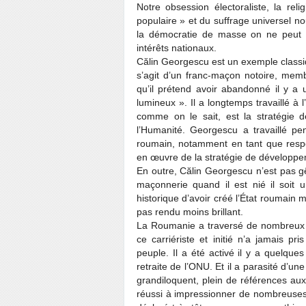
Notre obsession électoraliste, la rel
populaire » et du suffrage universel n
la démocratie de masse on ne peut p
intérêts nationaux.
Călin Georgescu est un exemple classiq
s’agit d’un franc-maçon notoire, memb
qu’il prétend avoir abandonné il y a
lumineux ». Il a longtemps travaillé à
comme on le sait, est la stratégie d
l’Humanité. Georgescu a travaillé 
roumain, notamment en tant que resp
en œuvre de la stratégie de développe
En outre, Călin Georgescu n’est pas gê
maçonnerie quand il est nié il soit 
historique d’avoir créé l’État roumain m
pas rendu moins brillant.
La Roumanie a traversé de nombreux
ce carriériste et initié n’a jamais p
peuple. Il a été activé il y a quelqu
retraite de l’ONU. Et il a parasité d’un
grandiloquent, plein de références aux
réussi à impressionner de nombreuses p