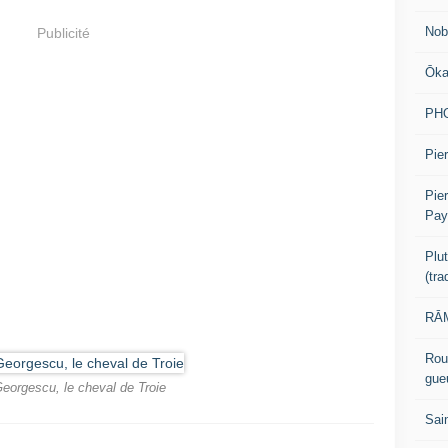
Nob
Publicité
Ōk
PH
Pier
Pie
Pay
Plu
(tr
RĀM
Rou
gue
Georgescu, le cheval de Troie
Sai