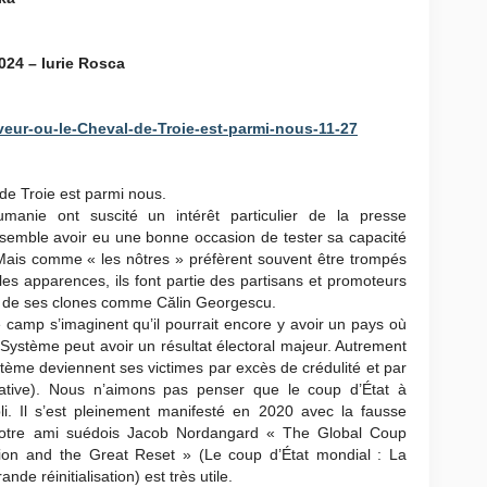
024 – Iurie Rosca
veur-ou-le-Cheval-de-Troie-est-parmi-nous-11-27
e Troie est parmi nous.
umanie ont suscité un intérêt particulier de la presse
ve semble avoir eu une bonne occasion de tester sa capacité
. Mais comme « les nôtres » préfèrent souvent être trompés
les apparences, ils font partie des partisans et promoteurs
de ses clones comme Călin Georgescu.
camp s’imaginent qu’il pourrait encore y avoir un pays où
 Système peut avoir un résultat électoral majeur. Autrement
ystème deviennent ses victimes par excès de crédulité et par
rative). Nous n’aimons pas penser que le coup d’État à
li. Il s’est pleinement manifesté en 2020 avec la fausse
 notre ami suédois Jacob Nordangard « The Global Coup
ution and the Great Reset » (Le coup d’État mondial : La
ande réinitialisation) est très utile.