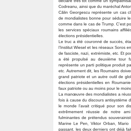
déclaré très tôt comme un sympathisa
Codreanu, ainsi que du maréchal Anto
Călin Georgescu représente un cas cl
de mondialistes bonne pour séduire le c
comme dans le cas de Trump. C’est pour
les services spéciaux roumains affili
élections présidentielles.
Le truc a été couronné de succès, éta
l’Institut Wiesel et les réseaux Soros
de fasciste, nazi, extrémiste, etc. Et 
a été propulsé au deuxième tour f
représente un parti politique produit
etc. Autrement dit, les Roumains doiven
grand patriote et un autre outil de g
élections présidentielles en Roumanie
faux patriote ou au moins pour le moin
La manœuvre des mondialistes a réussi 
fois à cause du discours antisystème 
le monde l’avait critiqué pour son di
extrêmement réussie de notre ami 
fulminantes de prétendus souverainiste
Marine Le Pen, Viktor Orban, Mario Sa
passant, les deux derniers ont déjà f