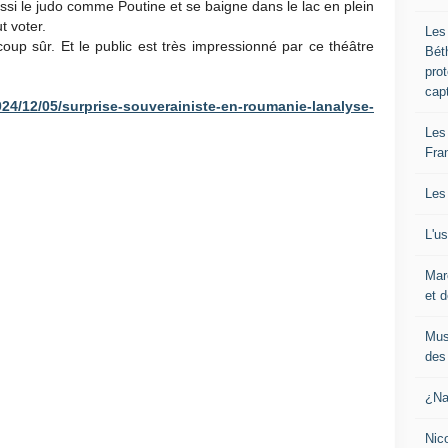
ssi le judo comme Poutine et se baigne dans le lac en plein
t voter.
Les
oup sûr. Et le public est très impressionné par ce théâtre
Bét
pro
cap
/2024/12/05/surprise-souverainiste-en-roumanie-lanalyse-
Les
Fra
Les
L'u
Mar
et d
Mus
des 
¿Na
Nic