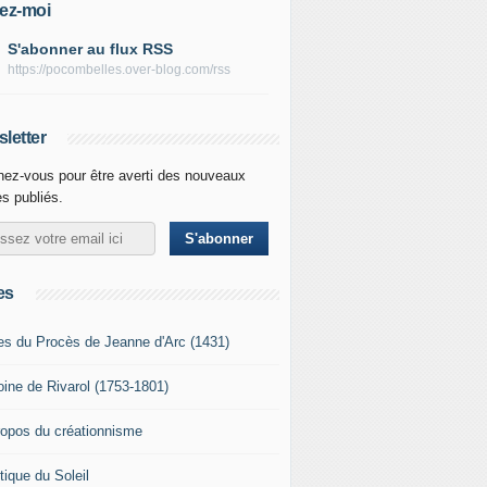
ez-moi
S'abonner au flux RSS
https://pocombelles.over-blog.com/rss
letter
ez-vous pour être averti des nouveaux
es publiés.
es
es du Procès de Jeanne d'Arc (1431)
oine de Rivarol (1753-1801)
ropos du créationnisme
tique du Soleil