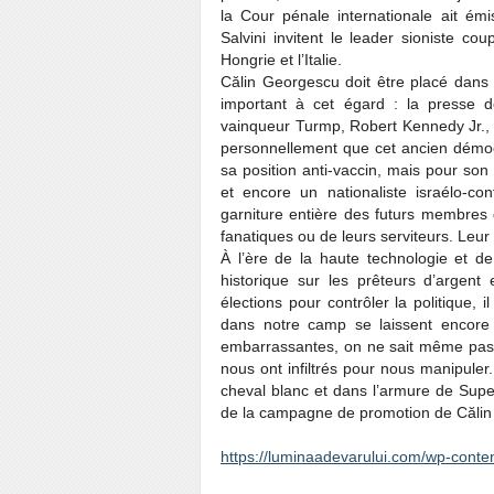
la Cour pénale internationale ait é
Salvini invitent le leader sioniste co
Hongrie et l’Italie.
Călin Georgescu doit être placé dans 
important à cet égard : la presse 
vainqueur Turmp, Robert Kennedy Jr., v
personnellement que cet ancien démo
sa position anti-vaccin, mais pour son 
et encore un nationaliste israélo-co
garniture entière des futurs membres
fanatiques ou de leurs serviteurs. Leur d
À l’ère de la haute technologie et de
historique sur les prêteurs d’argent
élections pour contrôler la politique, 
dans notre camp se laissent encore 
embarrassantes, on ne sait même pas fa
nous ont infiltrés pour nous manipuler
cheval blanc et dans l’armure de Supe
de la campagne de promotion de Căli
https://luminaadevarului.com/wp-conte