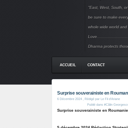
"East, West, South, or
be sure to make every j
whole wide world and 
Love.......................
Dharma protects those
ACCUEIL
CONTACT
Surprise souverainiste en Roumanie
6 Décembre 2024
, Rédigé par Le Fil d'Ariane
Publié dans
#Călin Georgesc
Surprise souverainiste en Roumanie 
5 décembre 2024 Rédaction Strategi