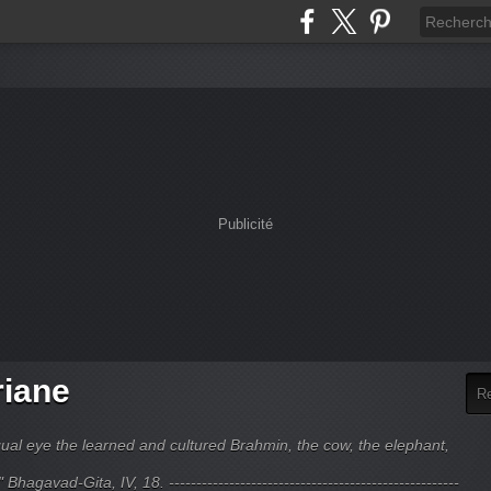
Publicité
riane
ual eye the learned and cultured Brahmin, the cow, the elephant,
hagavad-Gita, IV, 18. -----------------------------------------------------