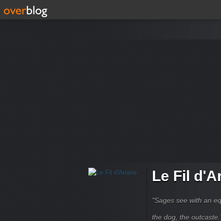
Le Fil d'A
"Sages see with an eq
the dog, the outcaste." B