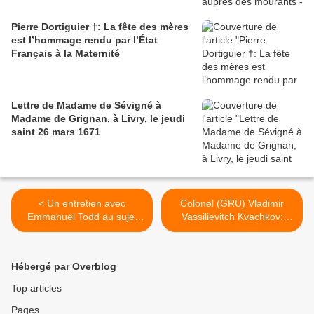
Pierre Dortiguier †: La fête des mères
est l’hommage rendu par l’État
Français à la Maternité
Lettre de Madame de Sévigné à
Madame de Grignan, à Livry, le jeudi
saint 26 mars 1671
< Un entretien avec
Colonel (GRU) Vladimir
Emmanuel Todd au sujet
Vassilievitch Kvachkov:
des États-Unis, de
Prière du soldat du Christ >
l'Allemagne, de la Russie,
de la France et du monde
Hébergé par Overblog
Top articles
Pages