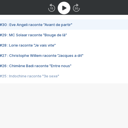
#30 : Eve Angeli raconte "Avant de partir"
#29 : MC Solaar raconte "Bouge de là"
28 : Lorie raconte "Je vais vite"
#27 : Christophe Willem raconte "Jacques a dit"
#26 : Chimène Badi raconte "Entre nous"
#25 : Indochine raconte "3e sexe"
#24 : Zaho raconte "C'est chelou"
#23 : Patrick Bruel raconte "Au café des délices"
#22 : Kyo raconte "Le chemin"
#21 : Nolwenn Leroy raconte "Cassé"
#20 : Patrick Hernandez raconte "Born to be alive"