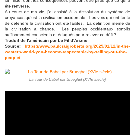
léniniste, dont les conséquences peuvent être pires que ce qui a
été renversé.
Au cours de ma vie, j'ai assisté à la dissolution du système de
croyances qu'est la civilisation occidentale. Les voix qui ont tenté
de défendre la civilisation ont été faibles. La définition même de
la civilisation a changé. Les peuples occidentaux sont-ils
suffisamment conscients et éduqués pour relever ce défi ?
Traduit de l'américain par Le Fil d'Ariane
Source:
https://www.paulcraigroberts.org/2025/01/12/in-the-
western-world-you-become-respectable-by-selling-out-the-
people/
La Tour de Babel par Brueghel (XVIe siècle)