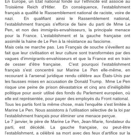
En Europe, un État national fondé sur l'ethnicité est associé au
Troisième Reich d'Hitler. En conséquence, l'establishment
français a qualifié le Rassemblement national de raciste, voire de
nazi. En qualifiant ainsi le Rassemblement national,
l'establishment français s'efforce de faire du parti de Mme Le
Pen, et non des immigrés-envahisseurs, la principale menace
pour la France. L'establishment et la gauche française ont
assimilé la haine de Le Pen à la résistance au fascisme.
Mais cela ne marche pas. Les Français de souche s'éveillent au
fait que leur civilisation et leur culture sont transformées par des
vagues d'immigrants-envahisseurs et que la France est en train
de cesser d'être française. C'est pourquoi l'establishment
français s'est concentré sur Marine Le Pen elle-même, en
recourant à l'arsenal juridique rendu célèbre aux États-Unis par
les fausses mises en accusation de Donald Trump. Mme Le Pen
risque une peine de prison dévastatrice et cinq ans d'inéligibilité
politique pour avoir utilisé des fonds du Parlement européen, où
elle est représentée, pour payer des employés du Front national.
Tous les partis font la même chose, mais l'enquête s'est limitée à
Marine Le Pen. Nous assistons à l'utilisation sélective de la loi par
l'establishment français pour éliminer une menace perçue.
Le 7 janvier, le père de Marine Le Pen, Jean-Marie, fondateur du
parti, est décédé. La gauche française, ou peut-être
l'establishment, a célébré sa mort avec des feux d'artifice sur la