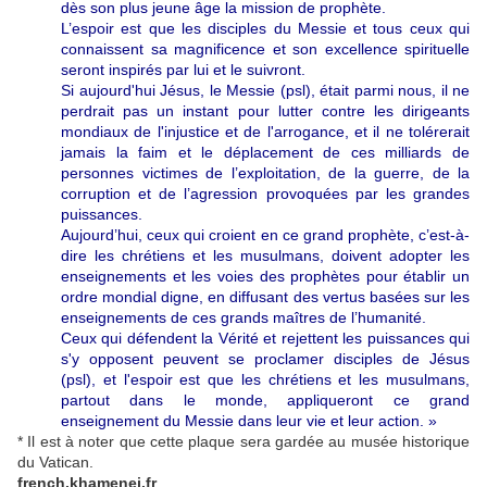
dès son plus jeune âge la mission de prophète.
L’espoir est que les disciples du Messie et tous ceux qui
connaissent sa magnificence et son excellence spirituelle
seront inspirés par lui et le suivront.
Si aujourd'hui Jésus, le Messie (psl), était parmi nous, il ne
perdrait pas un instant pour lutter contre les dirigeants
mondiaux de l'injustice et de l'arrogance, et il ne tolérerait
jamais la faim et le déplacement de ces milliards de
personnes victimes de l’exploitation, de la guerre, de la
corruption et de l’agression provoquées par les grandes
puissances.
Aujourd’hui, ceux qui croient en ce grand prophète, c’est-à-
dire les chrétiens et les musulmans, doivent adopter les
enseignements et les voies des prophètes pour établir un
ordre mondial digne, en diffusant des vertus basées sur les
enseignements de ces grands maîtres de l’humanité.
Ceux qui défendent la Vérité et rejettent les puissances qui
s'y opposent peuvent se proclamer disciples de Jésus
(psl), et l'espoir est que les chrétiens et les musulmans,
partout dans le monde, appliqueront ce grand
enseignement du Messie dans leur vie et leur action. »
* Il est à noter que cette plaque sera gardée au musée historique
du Vatican.
french.khamenei.fr