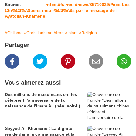
Source:
https://fr.irna.ir/news/85710629/Pape-Les-
Chr%C3%A9tiens-inspir%C3%A9s-par-le-message-de-l-
Ayatollah-Khamenei
#Chiisme
#Christianisme
#Iran
#Islam
#Religion
Partager
Vous aimerez aussi
Des millions de musulmans chiites
célèbrent l’anniversaire de la
naissance de l’Imam Ali (béni soit-il)
Seyyed Ali Khamenei: La dignité
réside dans la connaissance et la