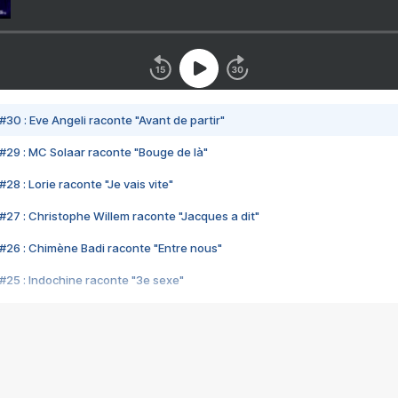
#30 : Eve Angeli raconte "Avant de partir"
#29 : MC Solaar raconte "Bouge de là"
28 : Lorie raconte "Je vais vite"
#27 : Christophe Willem raconte "Jacques a dit"
#26 : Chimène Badi raconte "Entre nous"
#25 : Indochine raconte "3e sexe"
#24 : Zaho raconte "C'est chelou"
#23 : Patrick Bruel raconte "Au café des délices"
#22 : Kyo raconte "Le chemin"