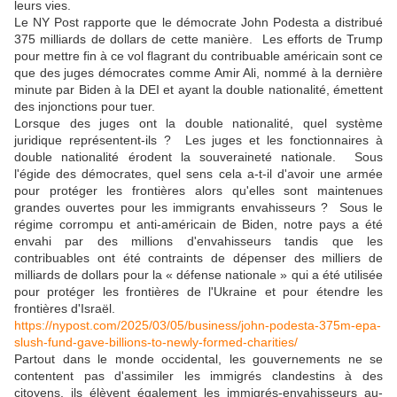
leurs vies.
Le NY Post rapporte que le démocrate John Podesta a distribué
375 milliards de dollars de cette manière. Les efforts de Trump
pour mettre fin à ce vol flagrant du contribuable américain sont ce
que des juges démocrates comme Amir Ali, nommé à la dernière
minute par Biden à la DEI et ayant la double nationalité, émettent
des injonctions pour tuer.
Lorsque des juges ont la double nationalité, quel système
juridique représentent-ils ? Les juges et les fonctionnaires à
double nationalité érodent la souveraineté nationale. Sous
l'égide des démocrates, quel sens cela a-t-il d'avoir une armée
pour protéger les frontières alors qu'elles sont maintenues
grandes ouvertes pour les immigrants envahisseurs ? Sous le
régime corrompu et anti-américain de Biden, notre pays a été
envahi par des millions d'envahisseurs tandis que les
contribuables ont été contraints de dépenser des milliers de
milliards de dollars pour la « défense nationale » qui a été utilisée
pour protéger les frontières de l'Ukraine et pour étendre les
frontières d'Israël.
https://nypost.com/2025/03/05/business/john-podesta-375m-epa-
slush-fund-gave-billions-to-newly-formed-charities/
Partout dans le monde occidental, les gouvernements ne se
contentent pas d'assimiler les immigrés clandestins à des
citoyens, ils élèvent également les immigrés-envahisseurs au-