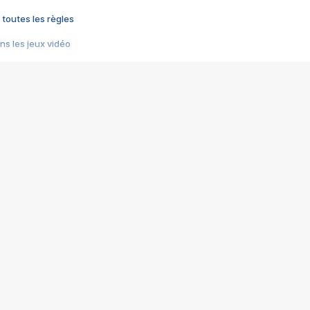
 toutes les règles
s les jeux vidéo
us choquant de Rockstar ? - Le scandale BULLY
e plus moche de Steam
du RÊVE tourne au CAUCHEMAR
pendant 8 heures
it… à tort
umiliés par un jeu vidéo
ire - Final Fantasy 8
ti un empire - Age of Empires
story DOFUS
tard, il crée l'un des pires jeux de tous les temps, MindsEye.