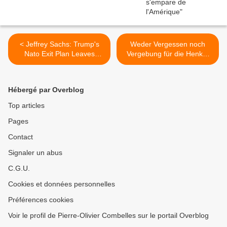
< Jeffrey Sachs: Trump's
Weder Vergessen noch
Nato Exit Plan Leaves
Vergebung für die Henker
Europe Trembling In Chaos,
des Märtyrertums
Crushes Ukraine's Hopes
Deutschland >
Hébergé par Overblog
Top articles
Pages
Contact
Signaler un abus
C.G.U.
Cookies et données personnelles
Préférences cookies
Voir le profil de Pierre-Olivier Combelles sur le portail Overblog