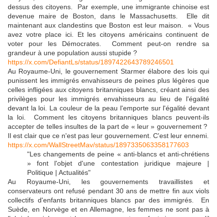
dessus des citoyens. Par exemple, une immigrante chinoise est
devenue maire de Boston, dans le Massachusetts. Elle dit
maintenant aux clandestins que Boston est leur maison. « Vous
avez votre place ici. Et les citoyens américains continuent de
voter pour les Démocrates. Comment peut-on rendre sa
grandeur à une population aussi stupide ?
https://x.com/DefiantLs/status/1897422643789246501
Au Royaume-Uni, le gouvernement Starmer élabore des lois qui
punissent les immigrés envahisseurs de peines plus légères que
celles infligées aux citoyens britanniques blancs, créant ainsi des
privilèges pour les immigrés envahisseurs au lieu de l'égalité
devant la loi. La couleur de la peau l'emporte sur l'égalité devant
la loi. Comment les citoyens britanniques blancs peuvent-ils
accepter de telles insultes de la part de « leur » gouvernement ?
Il est clair que ce n'est pas leur gouvernement. C'est leur ennemi.
https://x.com/WallStreetMav/status/1897335063358177603
"Les changements de peine « anti-blancs et anti-chrétiens
» font l'objet d'une contestation juridique majeure |
Politique | Actualités"
Au Royaume-Uni, les gouvernements travaillistes et
conservateurs ont refusé pendant 30 ans de mettre fin aux viols
collectifs d'enfants britanniques blancs par des immigrés. En
Suède, en Norvège et en Allemagne, les femmes ne sont pas à