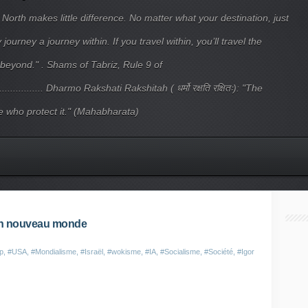
 North makes little difference. No matter what your destination, just
ourney a journey within. If you travel within, you’ll travel the
beyond." . Shams of Tabriz, Rule 9 of
.................... Dharmo Rakshati Rakshitah ( धर्मो रक्षति रक्षितः): "The
 who protect it." (Mahabharata)
'un nouveau monde
p
,
#USA
,
#Mondialisme
,
#Israël
,
#wokisme
,
#IA
,
#Socialisme
,
#Société
,
#Igor