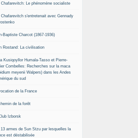
r Chafarevitch: Le phénomène socialiste
r Chafarevitch s'entretenait avec Gennady
rostenko
n-Baptiste Charcot (1867-1936)
n Rostand: La civilisation
ia Kusiqoyllor Humala-Tasso et Pierre-
vier Combelles: Recherches sur la maca
pidium meyenii Walpers) dans les Andes
mérique du sud
vocation de la France
chemin de la forêt
Club Izborsk
 13 armes de Sun Stzu par lesquelles la
nce est déstabilisée