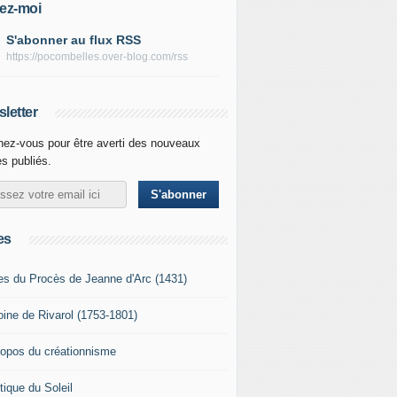
ez-moi
S'abonner au flux RSS
https://pocombelles.over-blog.com/rss
letter
ez-vous pour être averti des nouveaux
es publiés.
es
es du Procès de Jeanne d'Arc (1431)
oine de Rivarol (1753-1801)
ropos du créationnisme
tique du Soleil