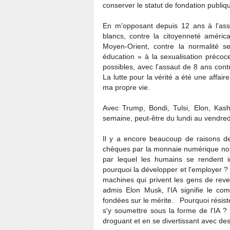
conserver le statut de fondation publiqu
En m'opposant depuis 12 ans à l'as
blancs, contre la citoyenneté américa
Moyen-Orient, contre la normalité s
éducation » à la sexualisation précoc
possibles, avec l'assaut de 8 ans con
La lutte pour la vérité a été une affai
ma propre vie.
Avec Trump, Bondi, Tulsi, Elon, Kash
semaine, peut-être du lundi au vendred
Il y a encore beaucoup de raisons de
chèques par la monnaie numérique nous
par lequel les humains se rendent in
pourquoi la développer et l'employer ? 
machines qui privent les gens de rev
admis Elon Musk, l'IA signifie le c
fondées sur le mérite. Pourquoi rési
s'y soumettre sous la forme de l'IA 
droguant et en se divertissant avec d