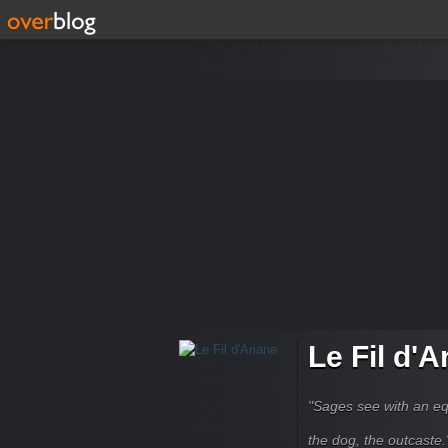
Le Fil d'A
"Sages see with an eq
the dog, the outcaste." B