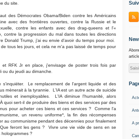
Suiv
e du site.
saut des Démocrates Obama/Biden contre les Américains
ine avec des frontières ouvertes, contre la Russie et le
exuelle, contre les enfants avec des drag-queens et l'«
e, contre la progression du mal dans toutes les directions
News
tre Donald Trump, j'ai eu envie d'avoir du temps pour moi.
re de tous les jours, et cela ne m'a pas laissé de temps pour
Abonn
articl
 et RFK Jr en place, j'envisage de poster trois fois par
i ou du jeudi au dimanche.
Pag
 s'inquiéter. Le remplacement de l'argent liquide et des
 mènerait à la tyrannie. L'IA est un autre acte de suicide
utiles et inemployables. L'IA diminue l'humanité, alors
Act
À quoi sert-il de produire des biens et des services par des
enus pour acheter ces biens et ces services ? Comme l'a
Ant
ommunisme, un revenu uniforme*, la fin des récompenses
ster au communisme pendant des décennies pour finalement
A p
? Que feront les gens ? Vivre une vie vide de sens en se
es hologrammes ?
Can