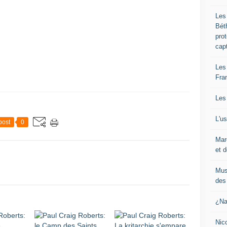
Les
Bét
pro
cap
Les
Fra
Les
L'u
post
0
Mar
et d
Mus
des 
¿Na
Nic