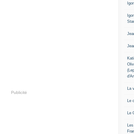
Igo
Igo
Sta
Jea
Jea
Kat
Oli
(Le
d'A
La 
Publicité
Le 
Le 
Les
Fra