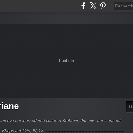
Publicité
riane
ual eye the learned and cultured Brahmin, the cow, the elephant,
hagavad-Gita, IV, 18. -----------------------------------------------------