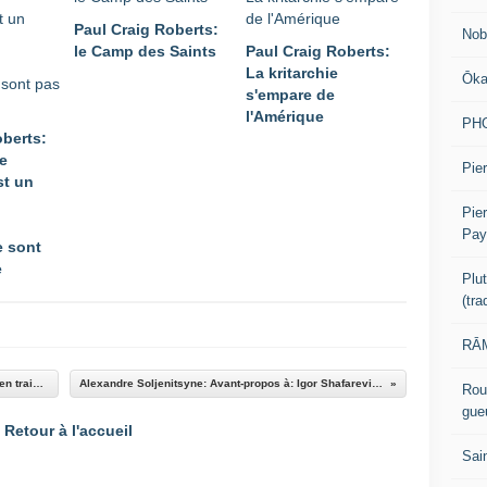
Paul Craig Roberts:
Nob
le Camp des Saints
Paul Craig Roberts:
La kritarchie
Ōk
s'empare de
l'Amérique
PH
oberts:
e
Pier
st un
Pie
Pay
e sont
e
Plu
(tr
RĀM
Paul Craig Roberts: Pourquoi l'Europe est-elle en train de se rendre insignifiante ?
Alexandre Soljenitsyne: Avant-propos à: Igor Shafarevitch: Lephénomène socialiste.
Rou
gue
Retour à l'accueil
Sai