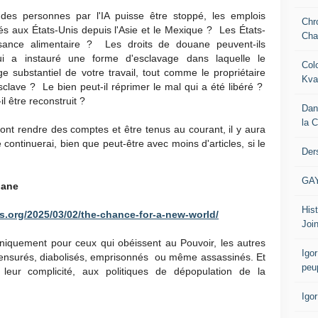
es personnes par l'IA puisse être stoppé, les emplois
Chr
és aux États-Unis depuis l'Asie et le Mexique ? Les États-
Cha
ffisance alimentaire ? Les droits de douane peuvent-ils
ui a instauré une forme d'esclavage dans laquelle le
Col
substantiel de votre travail, tout comme le propriétaire
Kva
esclave ? Le bien peut-il réprimer le mal qui a été libéré ?
l être reconstruit ?
Dan
la 
ont rendre des comptes et être tenus au courant, il y aura
ontinuerai, bien que peut-être avec moins d'articles, si le
Der
GA
iane
Hist
s.org/2025/03/02/the-chance-for-a-new-world/
Join
iquement pour ceux qui obéissent au Pouvoir, les autres
Igor
, censurés, diabolisés, emprisonnés ou même assassinés. Et
peu
leur complicité, aux politiques de dépopulation de la
Igo