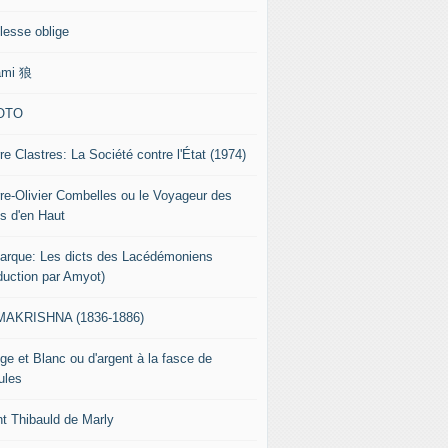
lesse oblige
ami 狼
OTO
re Clastres: La Société contre l'État (1974)
rre-Olivier Combelles ou le Voyageur des
s d'en Haut
tarque: Les dicts des Lacédémoniens
aduction par Amyot)
AKRISHNA (1836-1886)
ge et Blanc ou d'argent à la fasce de
ules
nt Thibauld de Marly