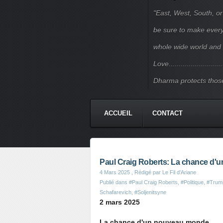
"East, West, South, or
be sure to make every j
whole wide world and 
Love.......................
Dharma protects those
ACCUEIL
CONTACT
Paul Craig Roberts: La chance d
4 Mars 2025
, Rédigé par Le Fil d'Ariane
Publié dans
#Paul Craig Roberts
,
#Politique
,
#Trum
Schafarevich
,
#Soljenitsyne
2 mars 2025
La chance d'un nouveau monde