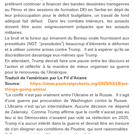
préfèrent continuer à financer des bandes dessinées transgenres
au Pérou et des sessions de formation DEI en Serbie en dépit de
leur préoccupation pour le déficit budgétaire, un travail de fond
adéquat fait défaut. Dans les combats intérieurs, les assauts
doivent être aussi soigneusement préparés que les assauts
militaires.
Le bruit et la fureur qui émanent du Bureau ovale fournissent aux
presstitués (NDT: "pressitutes") beaucoup d'éléments à déformer
et à utiliser comme armes contre Trump. Il est à espérer qu'ils se
discréditeront davantage eux-mêmes que Trump.
En attendant, Trump devrait faire une pause entre les discours et
l'action et réfléchir à la manière de mieux organiser sa guerre
pour le renouveau de l'Amérique.
Traduit de l'américain par Le Fil d'Ariane
Source:
https://www.paulcraigroberts.org/2025/03/18/are-
things-going-amiss/
"Le conflit n'est pas vraiment entre l'Ukraine et la Russie. Il s'agit
d'une guerre par procuration de Washington contre la Russie.
L'Ukraine n'est qu'un intermédiaire. Aucune décision ne dépend
de Zelensky. Comme Trump affirme que le conflit n'aurait pas eu
lieu si les Démocrates n'avaient pas volé sa réélection en 2020,
Trump n'a aucun intérêt dans la guerre et devrait être en mesure
de s'en éloigner aux conditions de Poutine, qui sont raisonnables.