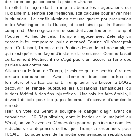
dernier en ce qui concerne la paix en Ukraine.
En effet, la façon dont Trump a abordé les négociations sur
l'Ukraine m'a semblé soit irréfléchie, soit calculée pour envenimer
la situation. Le conflit ukrainien est une guerre par procuration
entre Washington et la Russie, et c'est ainsi que la Russie le
comprend. Une négociation réussie doit avoir lieu entre Trump et
Poutine. Au lieu de cela, Trump a négocié avec Zelensky un
cessez-le-feu temporaire, puis a menacé Poutine s'il n'acceptait
pas. Ce faisant, Trump a mis Poutine devant le fait accompli, ce
qui n'est guère une façon d'instaurer la confiance. Comme le sait
certainement Poutine, il ne s'agit pas d'un accord si l'une des
parties y est contrainte.
Ailleurs sur le front de Trump, je vois ce qui me semble être des
erreurs déroutantes. Avant d'émettre tous ces ordres de
fermeture et de licenciement, Trump aurait dû laisser la DOGE
découvrir et rendre publiques les utilisations fantastiques du
budget fédéral à des fins injustifiées. Une fois les faits établis, il
devient difficile pour les juges fédéraux d'essayer d'annuler le
remède.
Hier, un vote du Sénat a souligné le danger d'agir avant de
convaincre. 26 Républicains, dont le leader de la majorité au
Sénat, ont voté avec les Démocrates pour ne pas inclure dans les
réductions de dépenses celles que Trump a ordonnées pour
l'USAID. Lorsque près de la moitié des sénateurs républicains