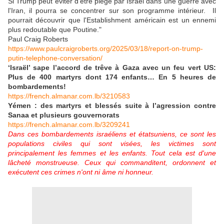
Si Trump peut éviter d'être piégé par Israël dans une guerre avec
l'Iran, il pourra se concentrer sur son programme intérieur. Il
pourrait découvrir que l'Establishment américain est un ennemi
plus redoutable que Poutine."
Paul Craig Roberts
https://www.paulcraigroberts.org/2025/03/18/report-on-trump-
putin-telephone-conversation/
‘Israël’ sape l’accord de trêve à Gaza avec un feu vert US:
Plus de 400 martyrs dont 174 enfants… En 5 heures de
bombardements!
https://french.almanar.com.lb/3210583
Yémen : des martyrs et blessés suite à l’agression contre
Sanaa et plusieurs gouvernorats
https://french.almanar.com.lb/3209241
Dans ces bombardements israéliens et étatsuniens, ce sont les
populations civiles qui sont visées, les victimes sont
principalement les femmes et les enfants. Tout cela est d'une
lâcheté monstrueuse.
Ceux qui commanditent, ordonnent et
exécutent ces crimes n'ont ni âme ni honneur.