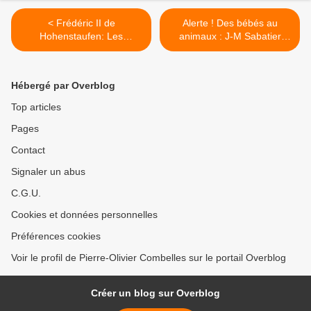
< Frédéric II de
Alerte ! Des bébés au
Hohenstaufen: Les
animaux : J-M Sabatier
fondements de toute dignité
dévoile le projet de
humaine
v*cc*nat*on généralisée de
la population >
Hébergé par Overblog
Top articles
Pages
Contact
Signaler un abus
C.G.U.
Cookies et données personnelles
Préférences cookies
Voir le profil de Pierre-Olivier Combelles sur le portail Overblog
Créer un blog sur Overblog