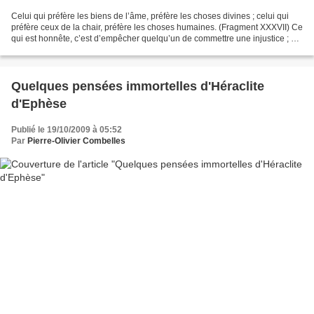
Celui qui préfère les biens de l’âme, préfère les choses divines ; celui qui
préfère ceux de la chair, préfère les choses humaines. (Fragment XXXVII) Ce
qui est honnête, c’est d’empêcher quelqu’un de commettre une injustice ; et,
en cas d’impossibilité,...
Quelques pensées immortelles d'Héraclite
d'Ephèse
Publié le 19/10/2009 à 05:52
Par
Pierre-Olivier Combelles