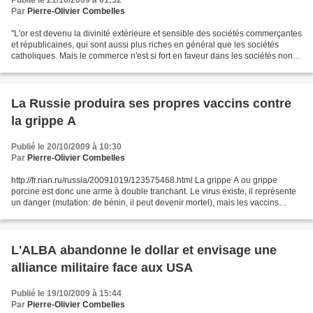
Publié le 21/10/2009 à 01:32
Par
Pierre-Olivier Combelles
"L'or est devenu la divinité extérieure et sensible des sociétés commerçantes
et républicaines, qui sont aussi plus riches en général que les sociétés
catholiques. Mais le commerce n'est si fort en faveur dans les sociétés non
constituées ou les républiques...
La Russie produira ses propres vaccins contre
la grippe A
Publié le 20/10/2009 à 10:30
Par
Pierre-Olivier Combelles
http://fr.rian.ru/russia/20091019/123575468.html La grippe A ou grippe
porcine est donc une arme à double tranchant. Le virus existe, il représente
un danger (mutation: de bénin, il peut devenir mortel), mais les vaccins
préparés pour l'Occident aussi....
L'ALBA abandonne le dollar et envisage une
alliance militaire face aux USA
Publié le 19/10/2009 à 15:44
Par
Pierre-Olivier Combelles