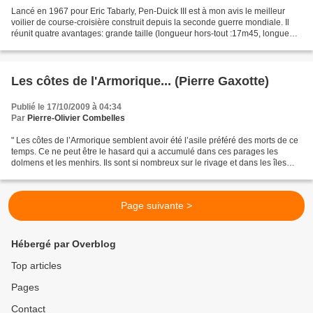
Lancé en 1967 pour Eric Tabarly, Pen-Duick III est à mon avis le meilleur
voilier de course-croisière construit depuis la seconde guerre mondiale. Il
réunit quatre avantages: grande taille (longueur hors-tout :17m45, longueur
à la flottaison: 13m), gréément...
Les côtes de l'Armorique... (Pierre Gaxotte)
Publié le 17/10/2009 à 04:34
Par
Pierre-Olivier Combelles
" Les côtes de l’Armorique semblent avoir été l’asile préféré des morts de ce
temps. Ce ne peut être le hasard qui a accumulé dans ces parages les
dolmens et les menhirs. Ils sont si nombreux sur le rivage et dans les îles
qu’en certains endroits, là...
Page suivante >
Hébergé par Overblog
Top articles
Pages
Contact