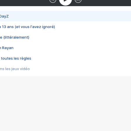
 DayZ
 a 13 ans (et vous l'avez ignoré)
e (littéralement)
im Rayan
 toutes les règles
s les jeux vidéo
us choquant de Rockstar ? - Le scandale BULLY
e plus moche de Steam
du RÊVE tourne au CAUCHEMAR
pendant 8 heures
it… à tort