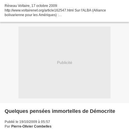
Réseau Voltaire, 17 octobre 2009:
http://www.voltairenet.org/article162547.html Sur l'ALBA (Alliance
bolivarienne pour les Amériques) :
http://fr.wikipedia.org/wiki/Alliance_Bolivarienne_pour_les_Am%C3%A9riqu
es
Publicité
Quelques pensées immortelles de Démocrite
Publié le 19/10/2009 à 05:57
Par
Pierre-Olivier Combelles