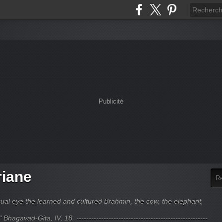
Publicité
riane
ual eye the learned and cultured Brahmin, the cow, the elephant,
hagavad-Gita, IV, 18. -----------------------------------------------------