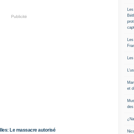
Les
Bét
Publicité
pro
cap
Les
Fra
Les
L'u
Mar
et d
Mus
des 
¿Na
lles: Le massacre autorisé
Nic