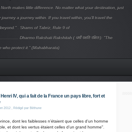
 North makes little difference. No matter what your destination, just
ourney a journey within. If you travel within, you’ll travel the
beyond." . Shams of Tabriz, Rule 9 of
.................... Dharmo Rakshati Rakshitah ( धर्मो रक्षति रक्षितः): "The
 who protect it." (Mahabharata)
Henri IV, qui a fait de la France un pays libre, fort et
e
let 2012
, Rédigé par Béthune
rince, dont les faiblesses n’étaient que celles d’un homme
le, et dont les vertus étaient celles d’un grand homme".