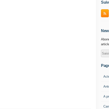
Suiv
News
Abonn
articl
Pag
Act
Ant
A p
Can