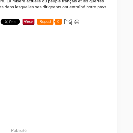
ire. La misère actuelle du peuple français et les guerres
es dans lesquelles ses dirigeants ont entraîné notre pays...
Repost
0
Publicité