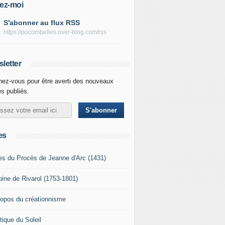
ez-moi
S'abonner au flux RSS
https://pocombelles.over-blog.com/rss
letter
ez-vous pour être averti des nouveaux
es publiés.
es
es du Procès de Jeanne d'Arc (1431)
oine de Rivarol (1753-1801)
ropos du créationnisme
tique du Soleil