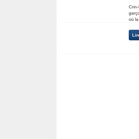
Crin-
garç
où la
Lir