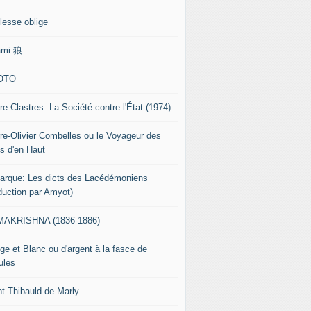
lesse oblige
ami 狼
OTO
re Clastres: La Société contre l'État (1974)
rre-Olivier Combelles ou le Voyageur des
s d'en Haut
tarque: Les dicts des Lacédémoniens
aduction par Amyot)
AKRISHNA (1836-1886)
ge et Blanc ou d'argent à la fasce de
ules
nt Thibauld de Marly