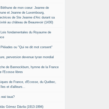
 Béthune de mon coeur: Jeanne de
hune et Jeanne de Luxembourg,
tectrices de Ste Jeanne d’Arc durant sa
tivité au château de Beaurevoir (1430)
 Lois fondamentales du Royaume de
nce
 Pléiades ou "Qui ne dit mot consent"
sure, perversion devenue tyran mondial
che de Bannockburn, hymne de la France
e l'Ecosse libres
iques de France, d'Ecosse, du Québec,
îles et d'ailleurs...
 wai taua?
olás Gómez Dávila (1913-1994)