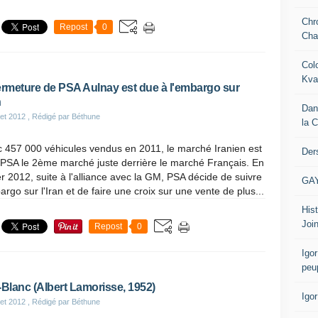
Chr
Repost
0
Cha
Col
Kva
ermeture de PSA Aulnay est due à l'embargo sur
n
Dan
let 2012
, Rédigé par Béthune
la 
 457 000 véhicules vendus en 2011, le marché Iranien est
Der
 PSA le 2ème marché juste derrière le marché Français. En
er 2012, suite à l'alliance avec la GM, PSA décide de suivre
GA
argo sur l'Iran et de faire une croix sur une vente de plus...
Hist
Join
Repost
0
Igor
peu
-Blanc (Albert Lamorisse, 1952)
Igo
let 2012
, Rédigé par Béthune