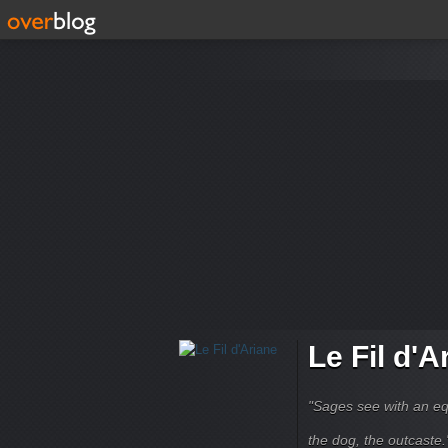
Le Fil d'A
"Sages see with an eq
the dog, the outcaste." B