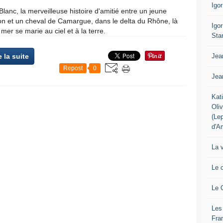
Igo
Blanc, la merveilleuse histoire d'amitié entre un jeune
on et un cheval de Camargue, dans le delta du Rhône, là
Igo
 mer se marie au ciel et à la terre.
Sta
Jea
e la suite
Repost
0
Jea
Kat
Oli
(Le
d'A
La 
Le 
Le 
Les
Fra