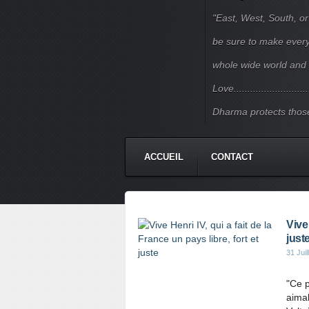
"East, West, South, or
be sure to make every j
whole wide world and 
Love.......................
Dharma protects those
ACCUEIL
CONTACT
Vive 
just
31 Juil
"Ce p
aimab