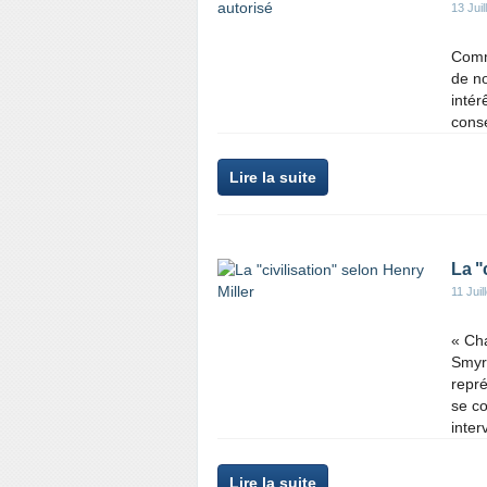
13 Juil
Comme
de no
intér
conse
Lire la suite
La "
11 Juil
« Cha
Smyrn
repr
se co
inter
Lire la suite