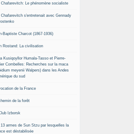
r Chafarevitch: Le phénomène socialiste
r Chafarevitch s'entretenait avec Gennady
rostenko
n-Baptiste Charcot (1867-1936)
n Rostand: La civilisation
ia Kusiqoyllor Humala-Tasso et Pierre-
vier Combelles: Recherches sur la maca
pidium meyenii Walpers) dans les Andes
mérique du sud
vocation de la France
chemin de la forêt
Club Izborsk
 13 armes de Sun Stzu par lesquelles la
nce est déstabilisée