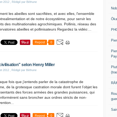
let 2012
, Rédigé par Béthune
Nob
nt les abeilles sont sacrifiées, et avec elles, l'ensemble
trealimentation et de notre écosystème, pour servir les
Ōk
êts des multinationales agrochimiques. Pollinis, réseau des
rvatoires abeilles et pollinisateurs Regardez la vidéo:...
PH
Pier
Repost
0
Pie
Pay
civilisation" selon Henry Miller
Plu
let 2012
, Rédigé par Béthune
(tr
que fois que j’entends parler de la catastrophe de
RĀM
e, de la grotesque castration morale dont furent l’objet les
ésentants des forces armées des grandes puissances, qui
Rou
nformèrent sans broncher aux ordres stricts de non-
gue
vention...
Sai
Repost
0