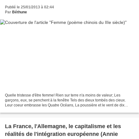
Publié le 25/01/2013 à 02:44
Par
Béthune
Quelle tristesse d'être femme! Rien sur terre n'a moins de valeur; Les
garçons, eux, se penchent à la fenêtre Tels des dieux tombés des cieux.
Leur coeur embrasse les Quatre Océans, La poussière et le vent de dix
millions de lieues. Mais nul ne se réjouit...
La France, l'Allemagne, le capitalisme et les
réalités de l'intégration européenne (Annie