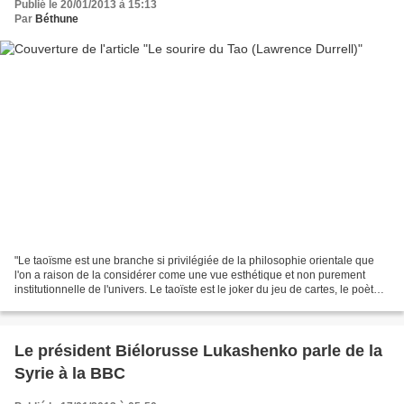
Publié le 20/01/2013 à 15:13
Par
Béthune
"Le taoïsme est une branche si privilégiée de la philosophie orientale que
l'on a raison de la considérer come une vue esthétique et non purement
institutionnelle de l'univers. Le taoïste est le joker du jeu de cartes, le poète
du foyer. Son attitude...
Le président Biélorusse Lukashenko parle de la
Syrie à la BBC