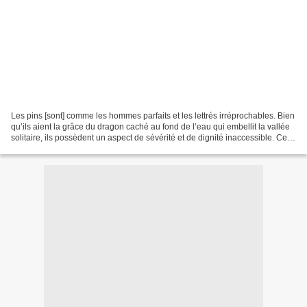
Les pins [sont] comme les hommes parfaits et les lettrés irréprochables. Bien
qu’ils aient la grâce du dragon caché au fond de l’eau qui embellit la vallée
solitaire, ils possèdent un aspect de sévérité et de dignité inaccessible. Ceux
qui peignent les...