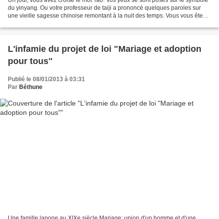
Un jour, vous avez croisé le mot Tao. Vos yeux se sont posés sur le symbole
du yinyang. Ou votre professeur de taiji a prononcé quelques paroles sur
une vieille sagesse chinoise remontant à la nuit des temps. Vous vous êtes
demandé : " Le taoïsme, qu'est-ce...
L'infamie du projet de loi "Mariage et adoption
pour tous"
Publié le 08/01/2013 à 03:31
Par
Béthune
Une famille lapone au XIXe siècle Mariage: union d'un homme et d'une