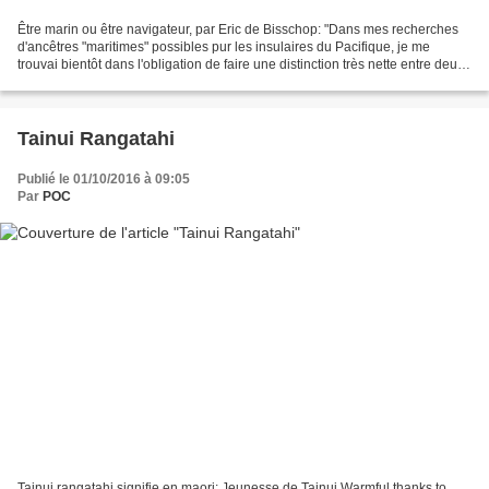
Être marin ou être navigateur, par Eric de Bisschop: "Dans mes recherches
d'ancêtres "maritimes" possibles pur les insulaires du Pacifique, je me
trouvai bientôt dans l'obligation de faire une distinction très nette entre deux
espèces très différentes...
Tainui Rangatahi
Publié le 01/10/2016 à 09:05
Par
POC
Tainui rangatahi signifie en maori: Jeunesse de Tainui Warmful thanks to