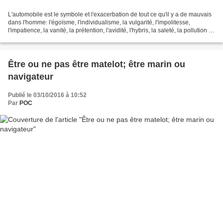
L'automobile est le symbole et l'exacerbation de tout ce qu'il y a de mauvais
dans l'homme: l'égoïsme, l'individualisme, la vulgarité, l'impolitesse,
l'impatience, la vanité, la prétention, l'avidité, l'hybris, la saleté, la pollution et
la destruction...
Être ou ne pas être matelot; être marin ou
navigateur
Publié le 03/10/2016 à 10:52
Par
POC