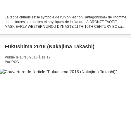
Le taotie chinois est le symbole de l'union -et non l'antagonisme- de l'homme
et des forces spirituelles et physiques de la Nature. A BRONZE TAOTIE
MASK EARLY WESTERN ZHOU DYNASTY, 11TH-10TH CENTURY BC cast
with bulging eyes, flanked by pointed leaf-shaped...
Fukushima 2016 (Nakajima Takashi)
Publié le 13/10/2016 à 11:17
Par
POC