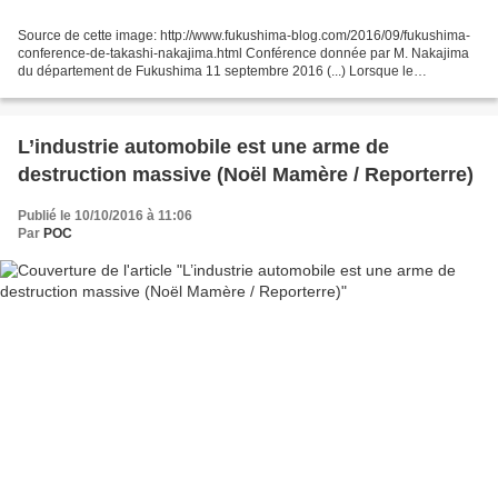
Source de cette image: http://www.fukushima-blog.com/2016/09/fukushima-
conference-de-takashi-nakajima.html Conférence donnée par M. Nakajima
du département de Fukushima 11 septembre 2016 (...) Lorsque le
gouvernement impose un retour dans un lieu pollué...
L’industrie automobile est une arme de
destruction massive (Noël Mamère / Reporterre)
Publié le 10/10/2016 à 11:06
Par
POC