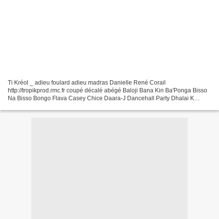
Ti Kréol _ adieu foulard adieu madras Danielle René Corail
http://tropikprod.rmc.fr coupé décalé abégé Baloji Bana Kin Ba'Ponga Bisso
Na Bisso Bongo Flava Casey Chice Daara-J Dancehall Party Dhalai K
Djamel Laroussi Djantakan DJ Khaled Djoloff Facalliance...