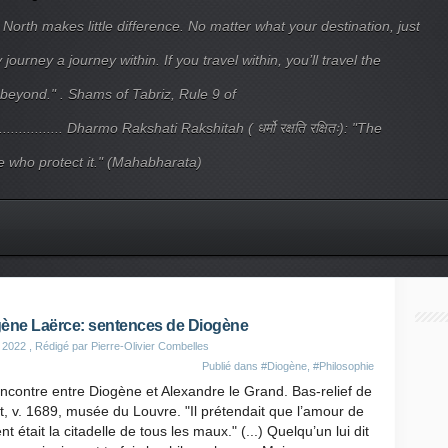
 North makes little difference. No matter what your destination, just
ourney a journey within. If you travel within, you’ll travel the
beyond." . Shams of Tabriz, Rule 9 of
.................... Dharmo Rakshati Rakshitah ( धर्मो रक्षति रक्षितः): "The
 who protect it." (Mahabharata)
ène Laërce: sentences de Diogène
 2022
, Rédigé par Pierre-Olivier Combelles
Publié dans
#Diogène
,
#Philosophie
ncontre entre Diogène et Alexandre le Grand. Bas-relief de
, v. 1689, musée du Louvre. "Il prétendait que l’amour de
ent était la citadelle de tous les maux." (...) Quelqu’un lui dit