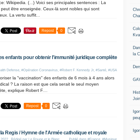
e: Wikipedia. (...) Voici ses principales sentences : La
 peut être enseignée. Ceux-là sont nobles qui sont
Chr
eux. La vertu suffit...
Cha
Col
Repost
0
Kva
Dan
la 
es enfants pour obtenir l'immunité juridique complète
Der
ealth Defense
,
#Opération Coronavirus
,
#Robert F. Kennedy Jr
,
#Santé
,
#USA
oriser la "vaccination" des enfants de 6 mois à 4 ans alors
GA
ical ? La raison est que cela serait le seul moyen
te, explique Robert F....
Hist
Join
Repost
0
Igor
peu
Igo
lla Regis / Hymne de l'Armée catholique et royale
 2022
, Rédigé par Le Rouge et le Blanc
Publié dans
#France
,
#Musique