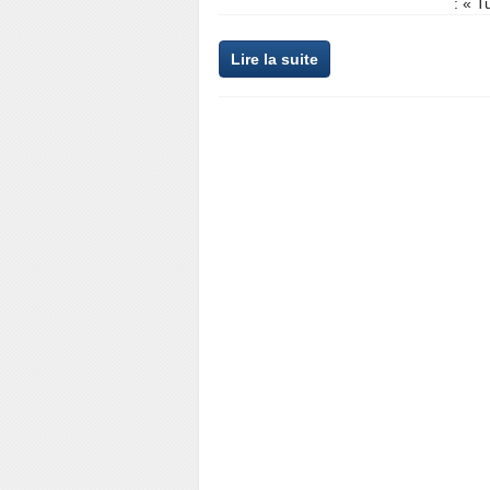
: « T
Lire la suite