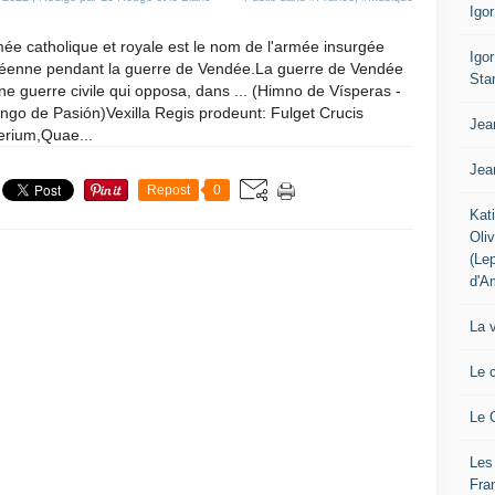
Igo
ée catholique et royale est le nom de l'armée insurgée
Igo
éenne pendant la guerre de Vendée.La guerre de Vendée
Sta
ne guerre civile qui opposa, dans ... (Himno de Vísperas -
go de Pasión)Vexilla Regis prodeunt: Fulget Crucis
Jea
erium,Quae...
Jea
Repost
0
Kat
Oli
(Le
d'A
La 
Le 
Le 
Les
Fra