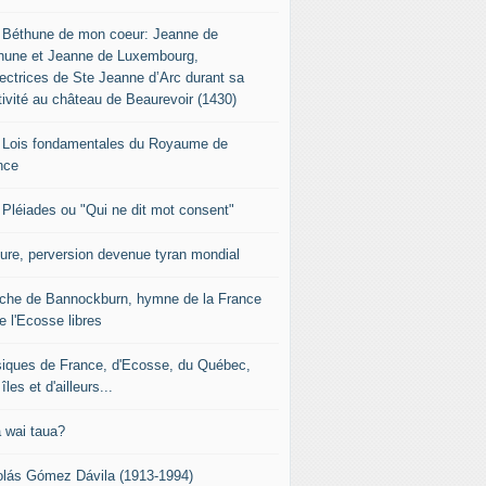
 Béthune de mon coeur: Jeanne de
hune et Jeanne de Luxembourg,
tectrices de Ste Jeanne d’Arc durant sa
tivité au château de Beaurevoir (1430)
 Lois fondamentales du Royaume de
nce
 Pléiades ou "Qui ne dit mot consent"
sure, perversion devenue tyran mondial
che de Bannockburn, hymne de la France
e l'Ecosse libres
iques de France, d'Ecosse, du Québec,
îles et d'ailleurs...
 wai taua?
olás Gómez Dávila (1913-1994)