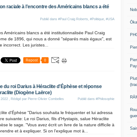
on raciale à l'encontre des Américains blancs a été
Nob
Publié dans
#Paul Craig Roberts
,
#Politique
,
#USA
Ōk
es Américains blancs a été institutionnalisée Paul Craig
PH
rême de 1896, qui nous a donné "séparés mais égaux", est
ncorrect. Les juristes...
Pier
Pie
Repost
0
Pay
Plu
(tr
re du roi Darius à Héraclite d'Éphèse et réponse
raclite (Diogène Laërce)
RĀM
 2022
, Rédigé par Pierre-Olivier Combelles
Publié dans
#Philosophie
Rou
lite d'Éphèse "Darius souhaita le fréquenter et lui adressa
gue
ttre suivante: Le roi Darius, fils d'Hystapis, salue Héraclite
èse le sage. "Vous avez écrit un livre de la nature difficile à
Sai
endre et à expliquer. Si on l'explique mot à...