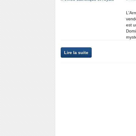
L'Arm
vend
est u
Domin
myst
Lire la suite