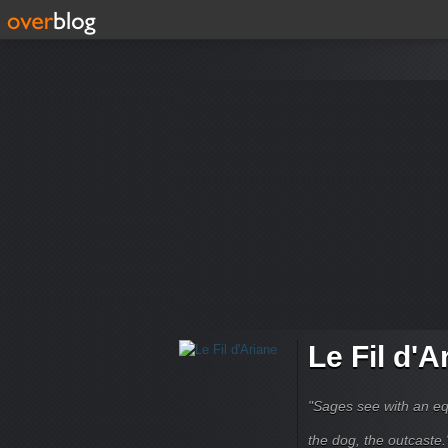
Le Fil d'A
"Sages see with an eq
the dog, the outcaste." B