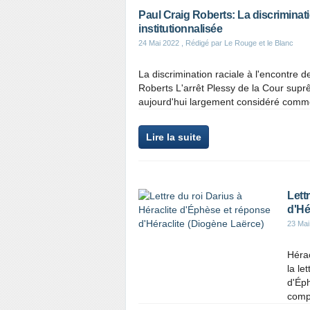
Paul Craig Roberts: La discriminati
institutionnalisée
24 Mai 2022
, Rédigé par Le Rouge et le Blanc
La discrimination raciale à l'encontre d
Roberts L'arrêt Plessy de la Cour sup
aujourd'hui largement considéré comme i
Lire la suite
Lett
d'Hé
23 Mai
Hérac
la le
d'Éph
compr