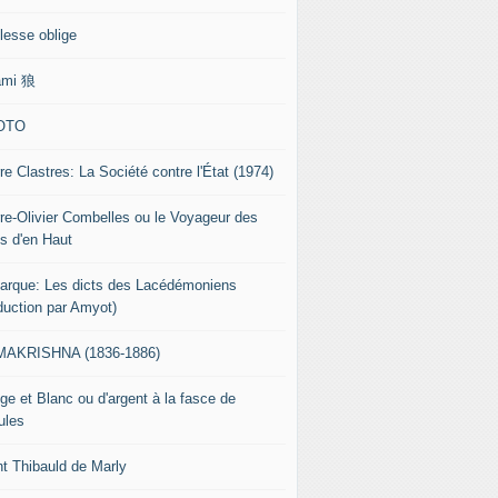
lesse oblige
ami 狼
OTO
re Clastres: La Société contre l'État (1974)
rre-Olivier Combelles ou le Voyageur des
s d'en Haut
tarque: Les dicts des Lacédémoniens
aduction par Amyot)
AKRISHNA (1836-1886)
ge et Blanc ou d'argent à la fasce de
ules
nt Thibauld de Marly