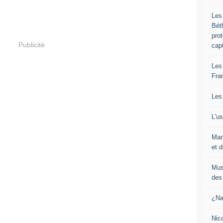
Les
Bét
pro
Publicité
cap
Les
Fra
Les
L'u
Mar
et d
Mus
des 
¿Na
Nic