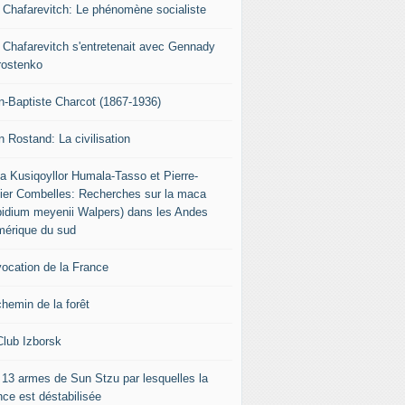
r Chafarevitch: Le phénomène socialiste
r Chafarevitch s'entretenait avec Gennady
rostenko
n-Baptiste Charcot (1867-1936)
n Rostand: La civilisation
ia Kusiqoyllor Humala-Tasso et Pierre-
vier Combelles: Recherches sur la maca
pidium meyenii Walpers) dans les Andes
mérique du sud
vocation de la France
chemin de la forêt
Club Izborsk
 13 armes de Sun Stzu par lesquelles la
nce est déstabilisée