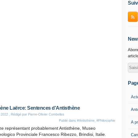
Suiv
News
Abonn
articl
Pag
Act
ène Laërce: Sentences d'Antisthène
Ant
 2022
, Rédigé par Pierre-Olivier Combelles
Publié dans
#Antisthène
,
#Philosophie
A p
ze représentant probablement Antisthène, Museo
ologico Provinciale Francesco Ribezzo, Brindisi, Italie.
Can