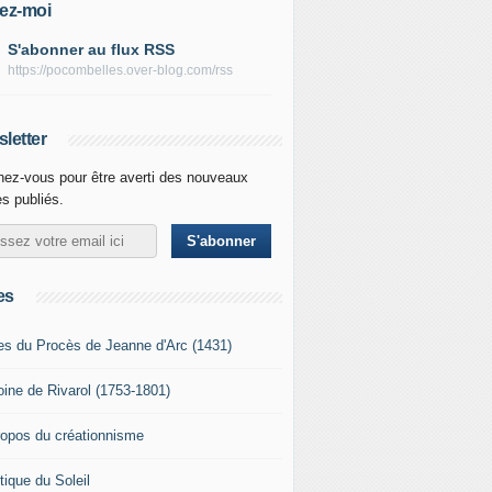
ez-moi
S'abonner au flux RSS
https://pocombelles.over-blog.com/rss
letter
ez-vous pour être averti des nouveaux
es publiés.
es
es du Procès de Jeanne d'Arc (1431)
oine de Rivarol (1753-1801)
ropos du créationnisme
tique du Soleil