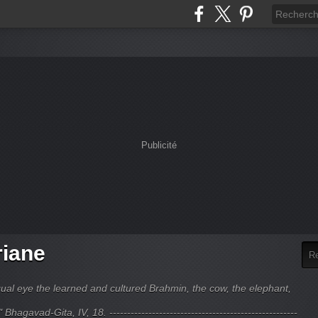
Publicité
riane
ual eye the learned and cultured Brahmin, the cow, the elephant,
hagavad-Gita, IV, 18. -----------------------------------------------------