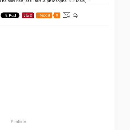
u ne sais rien, et tu fais le philosophe. » « Mais,...
Repost
0
Publicité