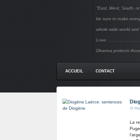
"East, West, South, or
be sure to make every j
whole wide world and 
Love.......................
Dharma protects those
ACCUEIL
CONTACT
Diog
26 Mai
La re
Puget
l’arg