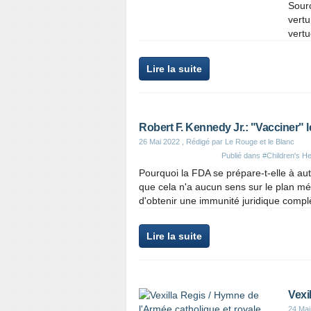
Sourc
vertu
vertu
Lire la suite
Robert F. Kennedy Jr.: "Vacciner" l
26 Mai 2022
, Rédigé par Le Rouge et le Blanc
Publié dans
#Children's H
Pourquoi la FDA se prépare-t-elle à aut
que cela n'a aucun sens sur le plan méd
d'obtenir une immunité juridique complè
Lire la suite
Vexi
24 Mai