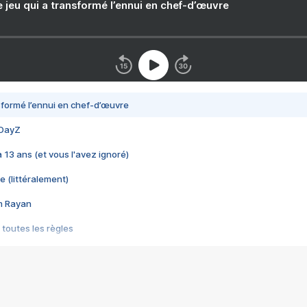
e jeu qui a transformé l’ennui en chef-d’œuvre
nsformé l’ennui en chef-d’œuvre
 DayZ
 a 13 ans (et vous l'avez ignoré)
e (littéralement)
im Rayan
 toutes les règles
s les jeux vidéo
us choquant de Rockstar ? - Le scandale BULLY
e plus moche de Steam