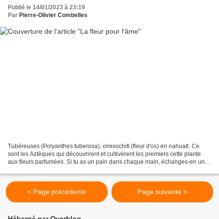
Publié le 14/01/2023 à 23:19
Par
Pierre-Olivier Combelles
Tubéreuses (Polyanthes tuberosa), omixochitl (fleur d'os) en nahuatl. Ce
sont les Aztèques qui découvrirent et cultivèrent les premiers cette plante
aux fleurs parfumées. Si tu as un pain dans chaque main, échanges-en un
contre une fleur. Car le pain,...
< Page précédente
Page suivante >
Hébergé par Overblog