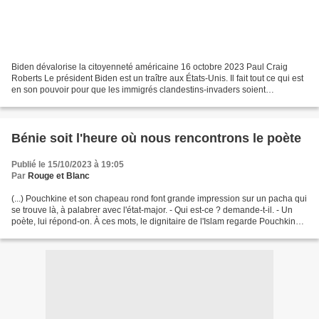
Biden dévalorise la citoyenneté américaine 16 octobre 2023 Paul Craig
Roberts Le président Biden est un traître aux États-Unis. Il fait tout ce qui est
en son pouvoir pour que les immigrés clandestins-invaders soient
identiques dans leurs droits aux citoyens...
Bénie soit l'heure où nous rencontrons le poète
Publié le 15/10/2023 à 19:05
Par
Rouge et Blanc
(...) Pouchkine et son chapeau rond font grande impression sur un pacha qui
se trouve là, à palabrer avec l'état-major. - Qui est-ce ? demande-t-il. - Un
poète, lui répond-on. À ces mots, le dignitaire de l'Islam regarde Pouchkine
de tous ses yeux, s'incline...