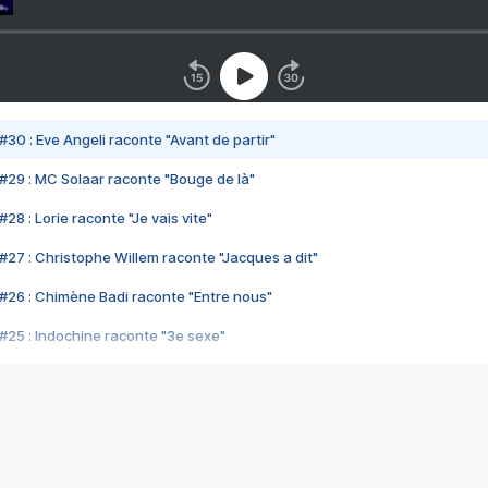
#30 : Eve Angeli raconte "Avant de partir"
#29 : MC Solaar raconte "Bouge de là"
28 : Lorie raconte "Je vais vite"
#27 : Christophe Willem raconte "Jacques a dit"
#26 : Chimène Badi raconte "Entre nous"
#25 : Indochine raconte "3e sexe"
#24 : Zaho raconte "C'est chelou"
#23 : Patrick Bruel raconte "Au café des délices"
#22 : Kyo raconte "Le chemin"