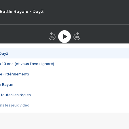
 Battle Royale - DayZ
 DayZ
 a 13 ans (et vous l'avez ignoré)
e (littéralement)
im Rayan
 toutes les règles
s les jeux vidéo
us choquant de Rockstar ? - Le scandale BULLY
e plus moche de Steam