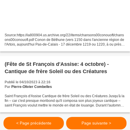
Source:https://ia800904.us.archive.org/22/items/chansons00conouoft/chans
ons00conouoft.pdf Conon de Béthune (vers 1150 dans l'ancienne région de
l'Artois, aujourd'hui Pas-de-Calais - 17 décembre 1219 ou 1220, à ou près
de Constantinople ou peut-être Adrianople)...
(Fête de St François d'Assise: 4 octobre) -
Cantique de frère Soleil ou des Créatures
Publié le 04/10/2023 à 22:16
Par
Pierre-Olivier Combelles
Saint François d'Assise Cantique de frère Soleil ou des Créatures Jusqu'à la
fin – car c'est presque moribond qu'il composa son plus joyeux cantique –
saint François voulut mettre le monde en état de louange. Durant l'automne
1225, épuisé par la stigmatisation...
< Page précédente
Page suivante >