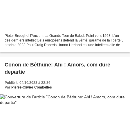
Pieter Brueghel l'Ancien: La Grande Tour de Babel. Peint vers 1563. L'un
des derniers intellectuels européens défend la vérité, garante de la liberté 3
octobre 2023 Paul Craig Roberts Hanna Herland est une intellectuelle de
premier plan du monde occidental....
Conon de Béthune: Ahi ! Amors, com dure
departie
Publié le 04/10/2023 à 22:36
Par
Pierre-Olivier Combelles