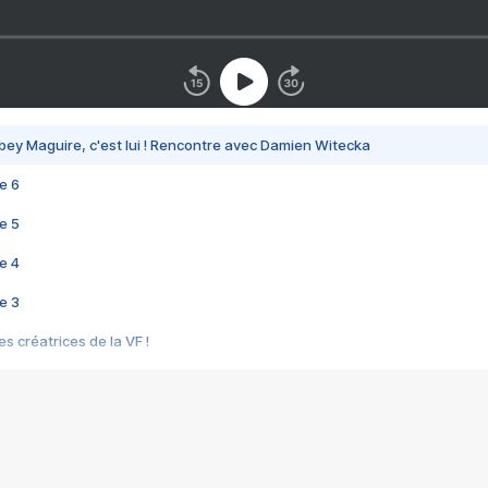
bey Maguire, c'est lui ! Rencontre avec Damien Witecka
e 6
e 5
e 4
e 3
s créatrices de la VF !
e 2
e 1
e Mektoub My Love arrive enfin ! Rencontre avec Shaïn Boumedine et Sal