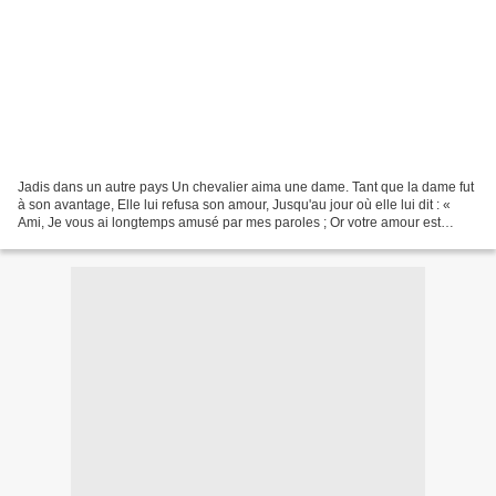
Jadis dans un autre pays Un chevalier aima une dame. Tant que la dame fut
à son avantage, Elle lui refusa son amour, Jusqu'au jour où elle lui dit : «
Ami, Je vous ai longtemps amusé par mes paroles ; Or votre amour est
connu et prouvé, Désormais, je...