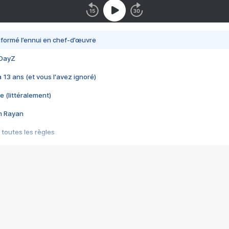
nsformé l’ennui en chef-d’œuvre
 DayZ
 a 13 ans (et vous l'avez ignoré)
e (littéralement)
im Rayan
 toutes les règles
s les jeux vidéo
us choquant de Rockstar ? - Le scandale BULLY
e plus moche de Steam
du RÊVE tourne au CAUCHEMAR
pendant 8 heures