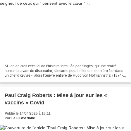
Si l’on en croit cette loi de l’histoire formulée par Klages -qu’une réalité
humaine, avant de disparaître, s’incarne pour briller une dernière fois dans
un chef d’œuvre -, alors l’œuvre entière de Hugo von Hofmannsthal (1874-
1929) brille comme une épitaphe...
Paul Craig Roberts : Mise à jour sur les «
vaccins » Covid
Publié le 14/04/2025 à 16:11
Par
Le Fil d'Ariane