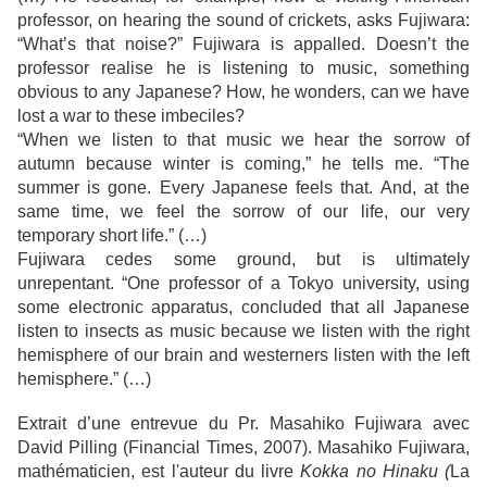
professor, on hearing the sound of crickets, asks Fujiwara:
“What’s that noise?” Fujiwara is appalled. Doesn’t the
professor realise he is listening to music, something
obvious to any Japanese? How, he wonders, can we have
lost a war to these imbeciles?
“When we listen to that music we hear the sorrow of
autumn because winter is coming,” he tells me. “The
summer is gone. Every Japanese feels that. And, at the
same time, we feel the sorrow of our life, our very
temporary short life.” (…)
Fujiwara cedes some ground, but is ultimately
unrepentant. “One professor of a Tokyo university, using
some electronic apparatus, concluded that all Japanese
listen to insects as music because we listen with the right
hemisphere of our brain and westerners listen with the left
hemisphere.” (…)
Extrait d’une entrevue du Pr. Masahiko Fujiwara avec
David Pilling (Financial Times, 2007).
Masahiko Fujiwara,
mathématicien, est l'auteur du livre
Kokka no Hinaku (
La