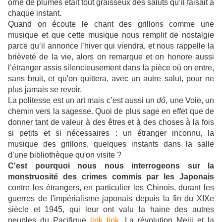
orné de plumes était tout graisseux des saluts qu’il faisait à
chaque instant.
Quand on écoute le chant des grillons comme une
musique et que cette musique nous remplit de nostalgie
parce qu’il annonce l’hiver qui viendra, et nous rappelle la
brièveté de la vie, alors on remarque et on honore aussi
l’étranger assis silencieusement dans la pièce où on entre,
sans bruit, et qu'on quittera, avec un autre salut, pour ne
plus jamais se revoir.
La politesse est un art mais c’est aussi un
dô
, une Voie, un
chemin vers la sagesse. Quoi de plus sage en effet que de
donner tant de valeur à des êtres et à des choses à la fois
si petits et si nécessaires : un étranger inconnu, la
musique des grillons, quelques instants dans la salle
d’une bibliothèque qu'on visite ?
C'est pourquoi nous nous interrogeons sur la
monstruosité des crimes
commis par les Japonais
contre les étrangers, en particulier les Chinois, durant les
guerres de l'impérialisme japonais depuis la fin du XIXe
siècle et 1945, qui leur ont valu la haine des autres
peuples du Pacifique
link
link
. La révolution Meiji et la