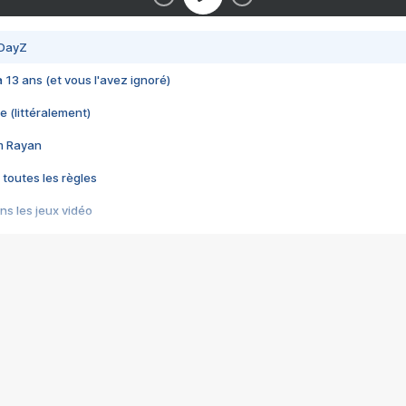
 DayZ
 a 13 ans (et vous l'avez ignoré)
e (littéralement)
im Rayan
 toutes les règles
s les jeux vidéo
us choquant de Rockstar ? - Le scandale BULLY
e plus moche de Steam
du RÊVE tourne au CAUCHEMAR
pendant 8 heures
it… à tort