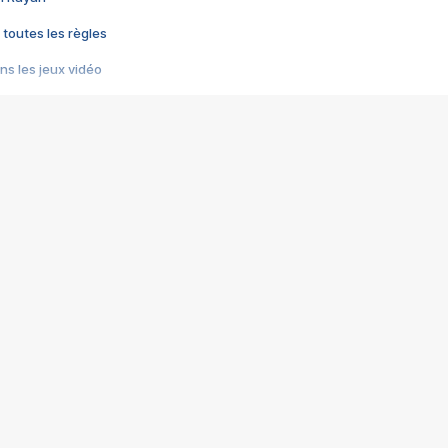
 toutes les règles
s les jeux vidéo
us choquant de Rockstar ? - Le scandale BULLY
e plus moche de Steam
du RÊVE tourne au CAUCHEMAR
pendant 8 heures
it… à tort
umiliés par un jeu vidéo
ire - Final Fantasy 8
ti un empire - Age of Empires
story DOFUS
tard, il crée l'un des pires jeux de tous les temps, MindsEye.