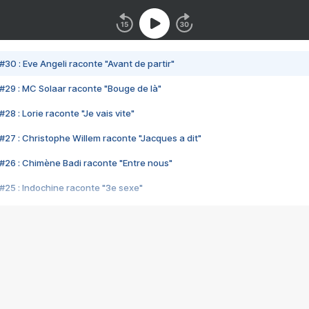
#30 : Eve Angeli raconte "Avant de partir"
#29 : MC Solaar raconte "Bouge de là"
28 : Lorie raconte "Je vais vite"
#27 : Christophe Willem raconte "Jacques a dit"
#26 : Chimène Badi raconte "Entre nous"
#25 : Indochine raconte "3e sexe"
#24 : Zaho raconte "C'est chelou"
#23 : Patrick Bruel raconte "Au café des délices"
#22 : Kyo raconte "Le chemin"
#21 : Nolwenn Leroy raconte "Cassé"