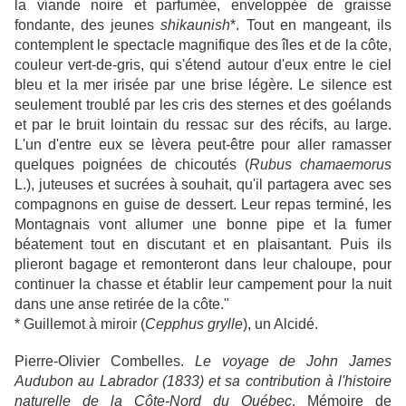
la viande noire et parfumée, enveloppée de graisse
fondante, des jeunes
shikaunish
*. Tout en mangeant, ils
contemplent le spectacle magnifique des îles et de la côte,
couleur vert-de-gris, qui s'étend autour d'eux entre le ciel
bleu et la mer irisée par une brise légère. Le silence est
seulement troublé par les cris des sternes et des goélands
et par le bruit lointain du ressac sur des récifs, au large.
L'un d'entre eux se lèvera peut-être pour aller ramasser
quelques poignées de chicoutés (
Rubus chamaemorus
L.), juteuses et sucrées à souhait, qu'il partagera avec ses
compagnons en guise de dessert. Leur repas terminé, les
Montagnais vont allumer une bonne pipe et la fumer
béatement tout en discutant et en plaisantant. Puis ils
plieront bagage et remonteront dans leur chaloupe, pour
continuer la chasse et établir leur campement pour la nuit
dans une anse retirée de la côte."
* Guillemot à miroir (
Cepphus grylle
), un Alcidé.
Pierre-Olivier Combelles.
Le voyage de John James
Audubon au Labrador (1833) et sa contribution à l'histoire
naturelle de la Côte-Nord du Québec
. Mémoire de