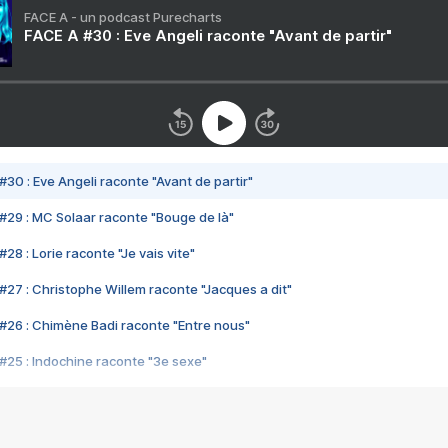
FACE A - un podcast Purecharts
FACE A #30 : Eve Angeli raconte "Avant de partir"
#30 : Eve Angeli raconte "Avant de partir"
#29 : MC Solaar raconte "Bouge de là"
28 : Lorie raconte "Je vais vite"
#27 : Christophe Willem raconte "Jacques a dit"
#26 : Chimène Badi raconte "Entre nous"
#25 : Indochine raconte "3e sexe"
#24 : Zaho raconte "C'est chelou"
#23 : Patrick Bruel raconte "Au café des délices"