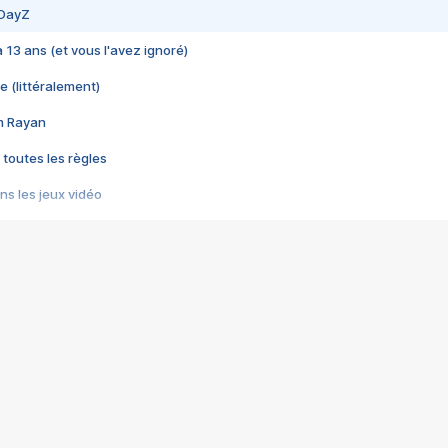
 DayZ
 a 13 ans (et vous l'avez ignoré)
e (littéralement)
im Rayan
 toutes les règles
s les jeux vidéo
us choquant de Rockstar ? - Le scandale BULLY
e plus moche de Steam
du RÊVE tourne au CAUCHEMAR
pendant 8 heures
it… à tort
umiliés par un jeu vidéo
ire - Final Fantasy 8