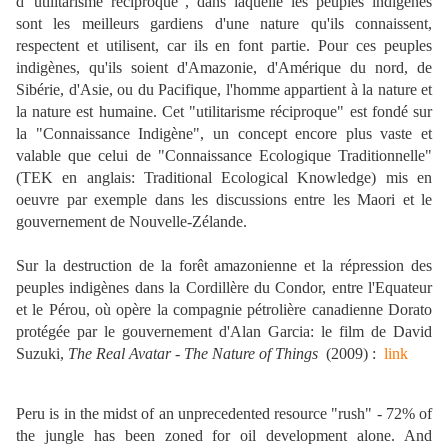
d'"utilitarisme réciproque", dans laquelle les peuples indigènes
sont les meilleurs gardiens d'une nature qu'ils connaissent,
respectent et utilisent, car ils en font partie. Pour ces peuples
indigènes, qu'ils soient d'Amazonie, d'Amérique du nord, de
Sibérie, d'Asie, ou du Pacifique, l'homme appartient à la nature et
la nature est humaine. Cet "utilitarisme réciproque" est fondé sur
la "Connaissance Indigène", un concept encore plus vaste et
valable que celui de "Connaissance Ecologique Traditionnelle"
(TEK en anglais: Traditional Ecological Knowledge) mis en
oeuvre par exemple dans les discussions entre les Maori et le
gouvernement de Nouvelle-Zélande.
Sur la destruction de la forêt amazonienne et la répression des
peuples indigènes dans la Cordillère du Condor, entre l'Equateur
et le Pérou, où opère la compagnie pétrolière canadienne Dorato
protégée par le gouvernement d'Alan Garcia: le film de David
Suzuki,
The Real Avatar - The Nature of Things
(2009) :
link
Peru is in the midst of an unprecedented resource "rush" - 72% of
the jungle has been zoned for oil development alone. And