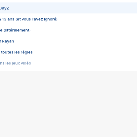
 DayZ
 a 13 ans (et vous l'avez ignoré)
e (littéralement)
im Rayan
 toutes les règles
s les jeux vidéo
us choquant de Rockstar ? - Le scandale BULLY
e plus moche de Steam
du RÊVE tourne au CAUCHEMAR
pendant 8 heures
it… à tort
umiliés par un jeu vidéo