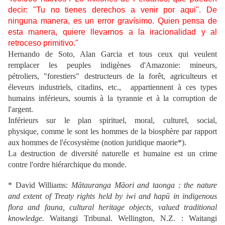
decir: "Tu no tienes derechos a venir por aqui". De
ninguna manera, es un error gravísimo. Quien pensa de
esta manera, quiere llevarnos a la iracionalidad y al
retroceso primitivo."
Hernando de Soto, Alan Garcia et tous ceux qui veulent
remplacer les peuples indigènes d'Amazonie: mineurs,
pétroliers, "forestiers" destructeurs de la forêt, agriculteurs et
éleveurs industriels, citadins, etc., appartiennent à ces types
humains inférieurs, soumis à la tyrannie et à la corruption de
l'argent.
Inférieurs sur le plan spirituel, moral, culturel, social,
physique, comme le sont les hommes de la biosphère par rapport
aux hommes de l'écosystème (notion juridique maorie*).
La destruction de diversité naturelle et humaine est un crime
contre l'ordre hiérarchique du monde.
* David Williams:
Mātauranga Māori and taonga : the nature
and extent of Treaty rights held by iwi and hapū in indigenous
flora and fauna, cultural heritage objects, valued traditional
knowledge.
Waitangi Tribunal. Wellington, N.Z. : Waitangi