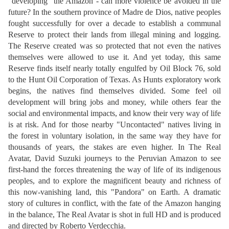
"developing" the Amazon - can more violence be avoided in the
future? In the southern province of Madre de Dios, native peoples
fought successfully for over a decade to establish a communal
Reserve to protect their lands from illegal mining and logging.
The Reserve created was so protected that not even the natives
themselves were allowed to use it. And yet today, this same
Reserve finds itself nearly totally engulfed by Oil Block 76, sold
to the Hunt Oil Corporation of Texas. As Hunts exploratory work
begins, the natives find themselves divided. Some feel oil
development will bring jobs and money, while others fear the
social and environmental impacts, and know their very way of life
is at risk. And for those nearby "Uncontacted" natives living in
the forest in voluntary isolation, in the same way they have for
thousands of years, the stakes are even higher. In The Real
Avatar, David Suzuki journeys to the Peruvian Amazon to see
first-hand the forces threatening the way of life of its indigenous
peoples, and to explore the magnificent beauty and richness of
this now-vanishing land, this "Pandora" on Earth. A dramatic
story of cultures in conflict, with the fate of the Amazon hanging
in the balance, The Real Avatar is shot in full HD and is produced
and directed by Roberto Verdecchia.