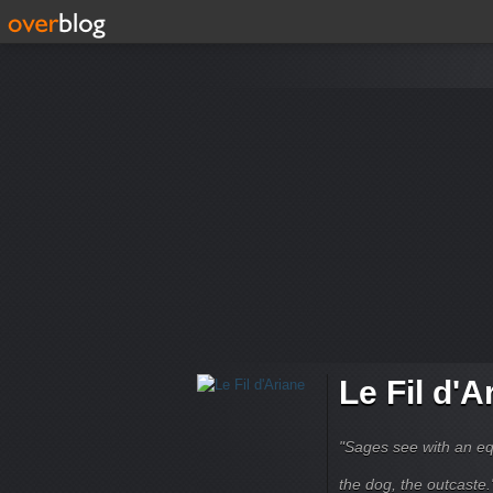
Le Fil d'A
"Sages see with an eq
the dog, the outcaste." B