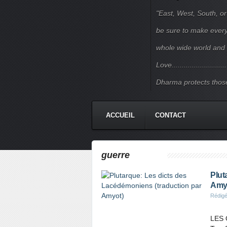
"East, West, South, or
be sure to make every j
whole wide world and 
Love.......................
Dharma protects those
ACCUEIL
CONTACT
guerre
Plut
Amy
Rédigé
LES