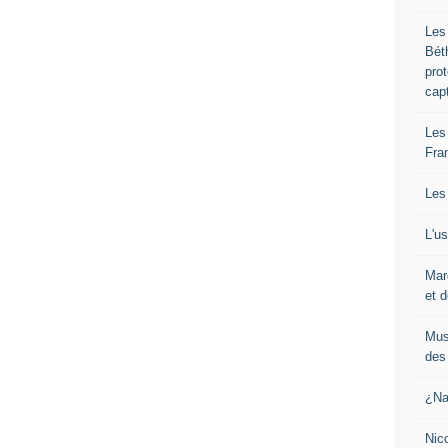
Les
Bét
pro
cap
Les
Fra
Les
L'u
Mar
et d
Mus
des 
¿Na
Nic