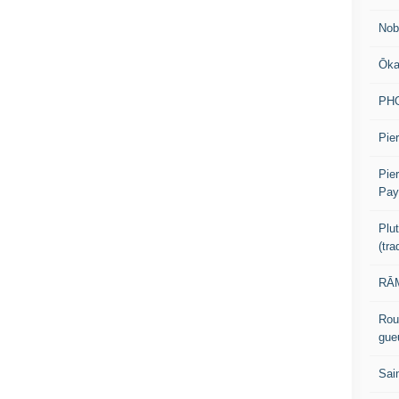
Nob
Ōk
PH
Pier
Pie
Pay
Plu
(tr
RĀM
Rou
gue
Sai