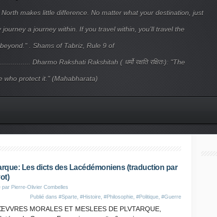
 North makes little difference. No matter what your destination, just
ourney a journey within. If you travel within, you’ll travel the
beyond." . Shams of Tabriz, Rule 9 of
.................... Dharmo Rakshati Rakshitah ( धर्मो रक्षति रक्षितः): "The
 who protect it." (Mahabharata)
arque: Les dicts des Lacédémoniens (traduction par
ot)
 par Pierre-Olivier Combelles
Publié dans
#Sparte
,
#Histoire
,
#Philosophie
,
#Politique
,
#Guerre
 ŒVVRES MORALES ET MESLEES DE PLVTARQUE,