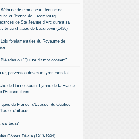
 Béthune de mon coeur: Jeanne de
hune et Jeanne de Luxembourg,
tectrices de Ste Jeanne d’Arc durant sa
tivité au château de Beaurevoir (1430)
 Lois fondamentales du Royaume de
nce
 Pléiades ou "Qui ne dit mot consent"
sure, perversion devenue tyran mondial
che de Bannockburn, hymne de la France
e l'Ecosse libres
iques de France, d'Ecosse, du Québec,
îles et d'ailleurs...
 wai taua?
olás Gómez Dávila (1913-1994)