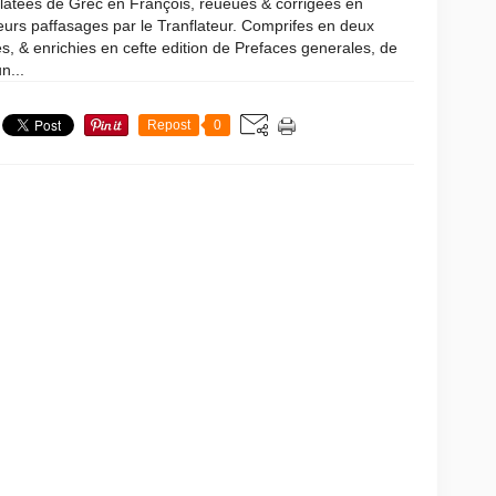
latées de Grec en François, reueuës & corrigees en
eurs paffasages par le Tranflateur. Comprifes en deux
, & enrichies en cefte edition de Prefaces generales, de
n...
Repost
0