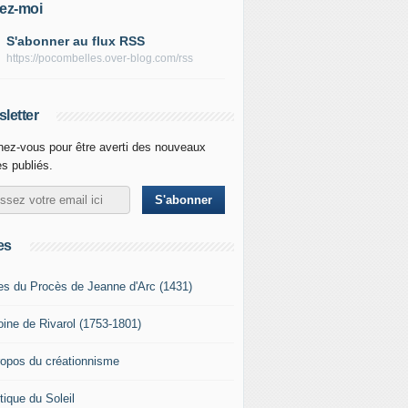
ez-moi
S'abonner au flux RSS
https://pocombelles.over-blog.com/rss
letter
ez-vous pour être averti des nouveaux
es publiés.
es
es du Procès de Jeanne d'Arc (1431)
oine de Rivarol (1753-1801)
ropos du créationnisme
tique du Soleil