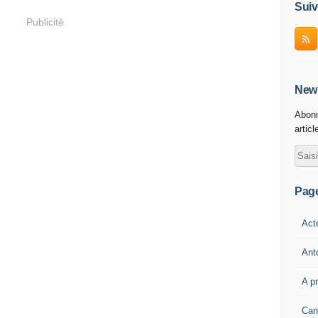
Suiv
Publicité
News
Abonn
articl
Pag
Act
Ant
A p
Can