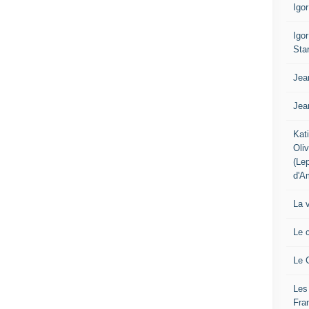
Igo
Igo
Sta
Jea
Jea
Kat
Oli
(Le
d'A
La 
Le 
Le 
Les
Fra