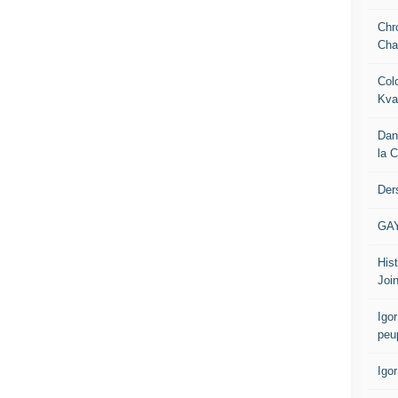
Chr
Cha
Col
Kva
Dan
la 
Der
GA
Hist
Join
Igor
peu
Igo