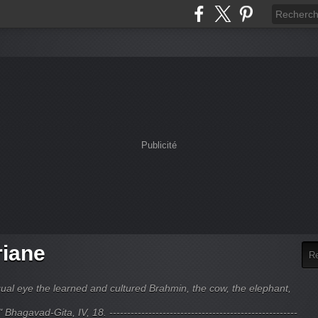
Publicité
riane
ual eye the learned and cultured Brahmin, the cow, the elephant,
hagavad-Gita, IV, 18. -----------------------------------------------------