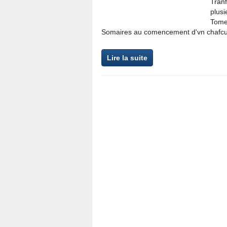
Tranf
plusi
Tomes
Somaires au comencement d'vn chafcu
Lire la suite