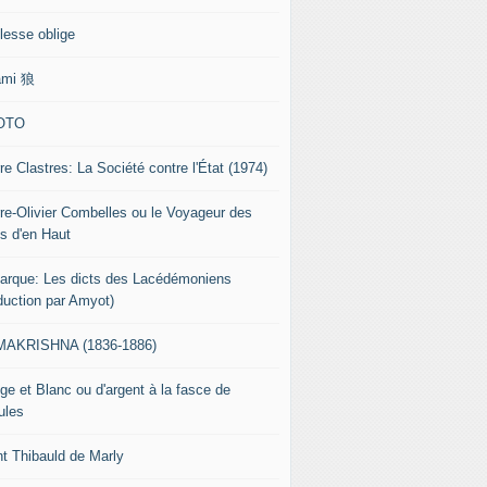
lesse oblige
ami 狼
OTO
re Clastres: La Société contre l'État (1974)
rre-Olivier Combelles ou le Voyageur des
s d'en Haut
tarque: Les dicts des Lacédémoniens
aduction par Amyot)
AKRISHNA (1836-1886)
ge et Blanc ou d'argent à la fasce de
ules
nt Thibauld de Marly