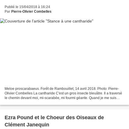
Publié le 15/04/2018 à 16:24
Par
Pierre-Olivier Combelles
Meloe proscarabaeus. Forêt de Rambouillet, 14 avril 2018. Photo: Pierre-
Olivier Combelles La cantharide C'est un gros insecte bleuâtre. Il a traversé
le chemin devant moi, mi-scarabée, mi fourmi géante. Quand je me suis
approché pour le photographier,...
Ezra Pound et le Choeur des Oiseaux de
Clément Janequin