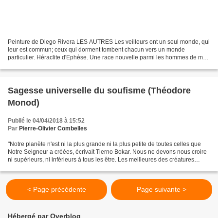
Peinture de Diego Rivera LES AUTRES Les veilleurs ont un seul monde, qui
leur est commun; ceux qui dorment tombent chacun vers un monde
particulier. Héraclite d'Ephèse. Une race nouvelle parmi les hommes de ma
race, une race nouvelle parmi les filles...
Sagesse universelle du soufisme (Théodore
Monod)
Publié le 04/04/2018 à 15:52
Par
Pierre-Olivier Combelles
"Notre planète n'est ni la plus grande ni la plus petite de toutes celles que
Notre Seigneur a créées, écrivait Tierno Bokar. Nous ne devons nous croire
ni supérieurs, ni inférieurs à tous les être. Les meilleures des créatures
seront parmi celles qui...
< Page précédente
Page suivante >
Hébergé par Overblog