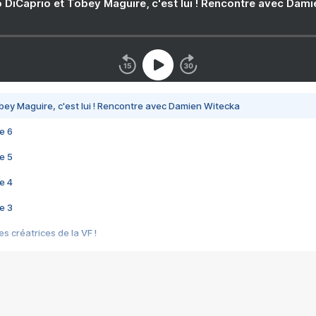
 DiCaprio et Tobey Maguire, c'est lui ! Rencontre avec Dam
bey Maguire, c'est lui ! Rencontre avec Damien Witecka
e 6
e 5
e 4
e 3
s créatrices de la VF !
e 2
e 1
e Mektoub My Love arrive enfin ! Rencontre avec Shaïn Boumedine et Sal