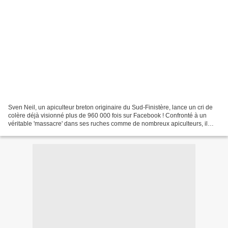
Sven Neil, un apiculteur breton originaire du Sud-Finistère, lance un cri de
colère déjà visionné plus de 960 000 fois sur Facebook ! Confronté à un
véritable 'massacre' dans ses ruches comme de nombreux apiculteurs, il
dénonce une mortalité hors norme...