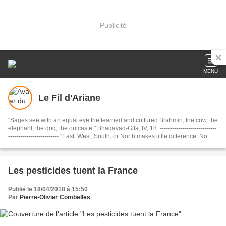
Publicité
MENU
Le Fil d'Ariane
"Sages see with an equal eye the learned and cultured Brahmin, the cow, the
elephant, the dog, the outcaste." Bhagavad-Gita, IV, 18. ----------------------------
------------------------- "East, West, South, or North makes little difference. No
matter what your destination, just be sure to make every journey a journey
within. If you travel within, you’ll travel the whole wide world and beyond." .
Shams of Tabriz, Rule 9 of Love........................................... Dharmo Rakshati
Rakshitah ( धर्मो रक्षति रक्षितः): "The Dharma protects those who protect it."
Les pesticides tuent la France
(Mahabharata)
Publié le 18/04/2018 à 15:50
Par
Pierre-Olivier Combelles