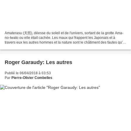
Amaterasu (天照), déesse du soleil et de l'univers, sortant de la grotte Ama-
no-Iwato ou elle était cachée. Les maux qui frappent les Japonais et à
travers eux les autres hommes et la nature sont le châtiment des fautes qu'ils
ont commises à l'encontre...
Roger Garaudy: Les autres
Publié le 06/04/2018 à 03:53
Par
Pierre-Olivier Combelles