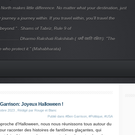
 North makes little difference. No matter what your destination, just
ourney a journey within. If you travel within, you’ll travel the
beyond." . Shams of Tabriz, Rule 9 of
.................... Dharmo Rakshati Rakshitah ( धर्मो रक्षति रक्षितः): "The
 who protect it." (Mahabharata)
Garrison: Joyeux Halloween !
obre 2023
, Rédigé par Rouge et Blanc
Publié dans
#Ben Garrison
,
#Politique
,
#USA
approche d'Halloween, nous nous réunissons tous autour du
our raconter des histoires de fantômes glaçantes, qui