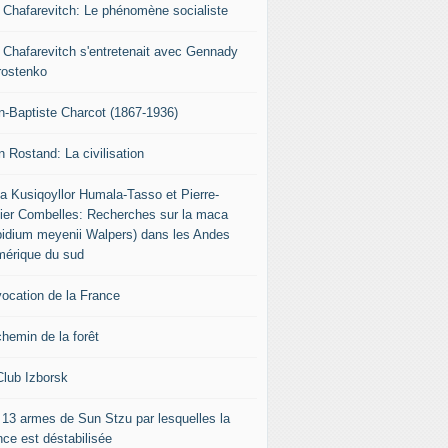
r Chafarevitch: Le phénomène socialiste
r Chafarevitch s'entretenait avec Gennady
rostenko
n-Baptiste Charcot (1867-1936)
n Rostand: La civilisation
ia Kusiqoyllor Humala-Tasso et Pierre-
vier Combelles: Recherches sur la maca
pidium meyenii Walpers) dans les Andes
mérique du sud
vocation de la France
chemin de la forêt
Club Izborsk
 13 armes de Sun Stzu par lesquelles la
nce est déstabilisée