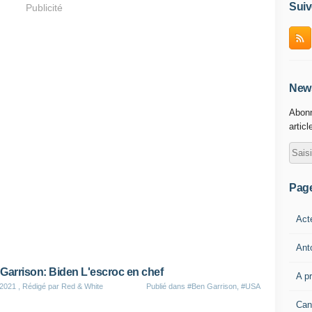
Suiv
Publicité
News
Abonn
articl
Pag
Act
Ant
Garrison: Biden L'escroc en chef
A p
 2021
, Rédigé par Red & White
Publié dans
#Ben Garrison
,
#USA
Can