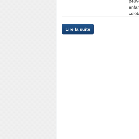
peuve
enfan
céléb
Lire la suite