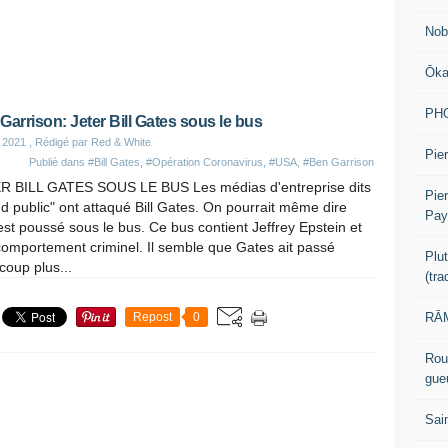
Nob
Ōk
PH
Garrison: Jeter Bill Gates sous le bus
 2021
, Rédigé par Red & White
Pier
Publié dans
#Bill Gates
,
#Opération Coronavirus
,
#USA
,
#Ben Garrison
R BILL GATES SOUS LE BUS Les médias d'entreprise dits
Pie
d public" ont attaqué Bill Gates. On pourrait même dire
Pay
 est poussé sous le bus. Ce bus contient Jeffrey Epstein et
omportement criminel. Il semble que Gates ait passé
Plu
oup plus...
(tr
RĀM
Repost
0
Rou
gue
Sai