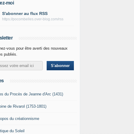
ez-moi
S'abonner au flux RSS
https://pocombelles.over-blog.com/rss
letter
ez-vous pour être averti des nouveaux
es publiés.
es
es du Procès de Jeanne d'Arc (1431)
oine de Rivarol (1753-1801)
ropos du créationnisme
tique du Soleil