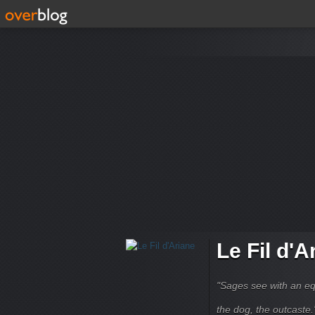
Le Fil d'A
"Sages see with an eq
the dog, the outcaste." B