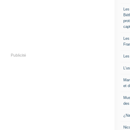
Les
Bét
pro
cap
Les
Fra
Publicité
Les
L'u
Mar
et d
Mus
des 
¿Na
Nic