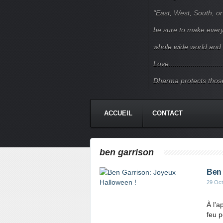
"East, West, South, or
be sure to make every j
whole wide world and 
Love.......................
Dharma protects those
ACCUEIL
CONTACT
ben garrison
Ben 
29 Oct
À l'
feu p