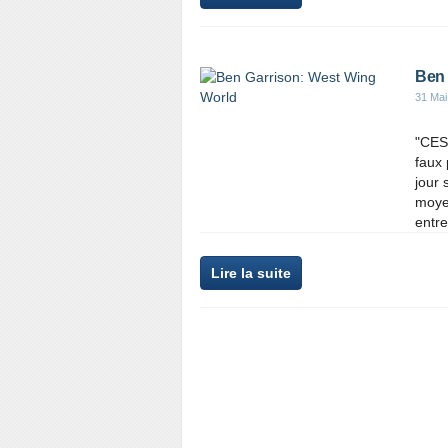
Ben 
31 Mai
"CES
faux 
jour 
moyen
entre
Lire la suite