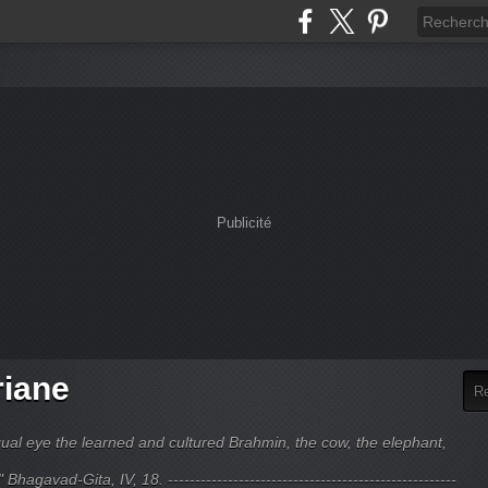
Publicité
riane
ual eye the learned and cultured Brahmin, the cow, the elephant,
hagavad-Gita, IV, 18. -----------------------------------------------------