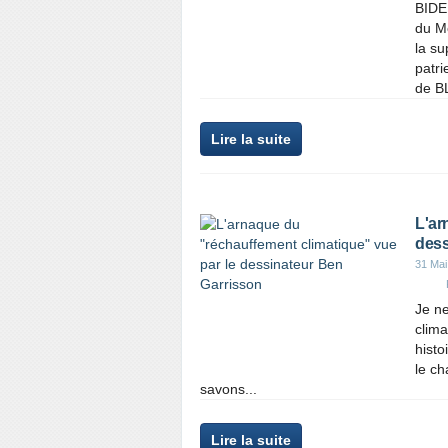
BIDE
du Me
la su
patri
de B
Lire la suite
L'ar
dess
31 Mai
Je ne
clima
histo
le ch
savons...
Lire la suite