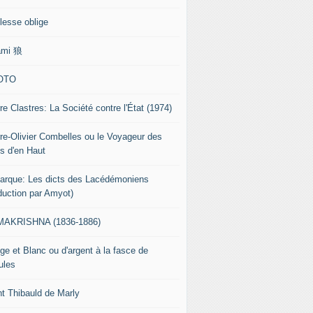
lesse oblige
ami 狼
OTO
re Clastres: La Société contre l'État (1974)
rre-Olivier Combelles ou le Voyageur des
s d'en Haut
tarque: Les dicts des Lacédémoniens
aduction par Amyot)
AKRISHNA (1836-1886)
ge et Blanc ou d'argent à la fasce de
ules
nt Thibauld de Marly