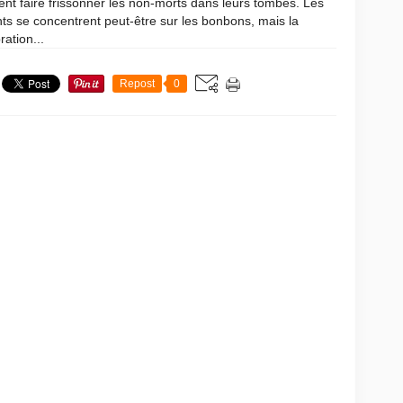
nt faire frissonner les non-morts dans leurs tombes. Les
ts se concentrent peut-être sur les bonbons, mais la
ration...
Repost
0