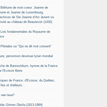
 Béthune de mon coeur: Jeanne de
hune et Jeanne de Luxembourg,
tectrices de Ste Jeanne d’Arc durant sa
tivité au château de Beaurevoir (1430)
 Lois fondamentales du Royaume de
nce
 Pléiades ou "Qui ne dit mot consent"
sure, perversion devenue tyran mondial
che de Bannockburn, hymne de la France
e l'Ecosse libres
iques de France, d'Ecosse, du Québec,
îles et d'ailleurs...
 wai taua?
olás Gómez Dávila (1913-1994)