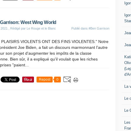
Igo
Igo
Sta
Garrison: West Wing World
 2021
, Rédigé par Le Rouge et le Blanc
Publié dans
#Ben Garrison
Jea
 PLAISIRS VIOLENTS ONT DES FINS VIOLENTES." Notre
Jea
président Joe Biden, a fait un discours marmonnant l'autre
sur son projet d'augmenter les impôts de la classe
Kat
ne. Bien sûr, il a expliqué qu'il voulait que les riches
Oli
prises "paient...
(Le
d'A
Repost
0
La 
Le 
Le 
Les
Fra