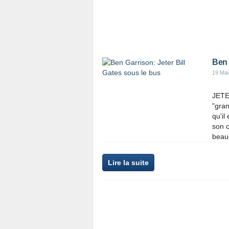
Ben 
19 Mai
JETE
"gran
qu'il
son c
beauc
Lire la suite