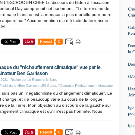
N L'ESCROC EN CHEF Le discours de Biden à l'occasion
morial Day comprenait cet hurlement : "Le terrorisme de
Chr
prématie blanche est la menace la plus mortelle pour notre
Cha
e aujourd'hui." Aucune mention n'a été faite du terrorisme
LM...
Col
Kva
Repost
0
Dan
la 
Der
naque du "réchauffement climatique" vue par le
inateur Ben Garrisson
GA
 2021
, Rédigé par Le Rouge et le Blanc
Publié dans
#Ben Garrison
,
#Bill Gates
,
#Opération Réchauffement climatique
Hist
 suis pas un "négationniste du changement climatique". Le
Join
t change, et il a beaucoup varié au cours de la longue
ire de la Terre. Mon objection au discours de la gauche sur
Igor
angement climatique est qu'il n'est pas honnête. Nous
peu
Igo
Repost
0