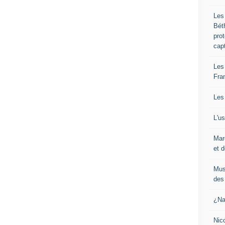
Les
Bét
pro
cap
Les
Fra
Les
L'u
Mar
et d
Mus
des 
¿Na
Nic