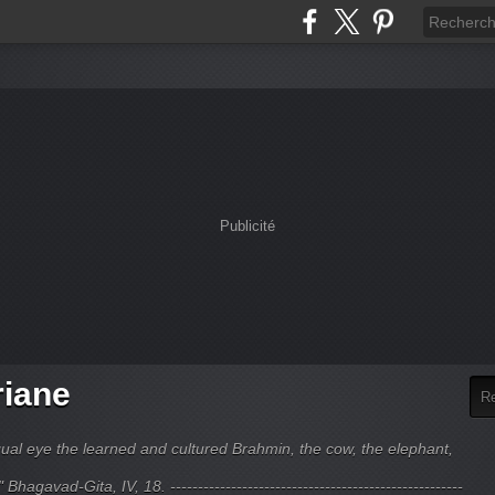
Publicité
riane
ual eye the learned and cultured Brahmin, the cow, the elephant,
hagavad-Gita, IV, 18. -----------------------------------------------------