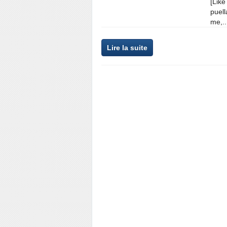
[Like
puell
me,..
Lire la suite