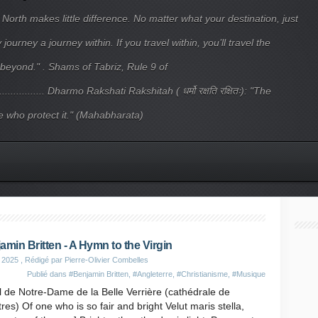
 North makes little difference. No matter what your destination, just
ourney a journey within. If you travel within, you’ll travel the
beyond." . Shams of Tabriz, Rule 9 of
.................... Dharmo Rakshati Rakshitah ( धर्मो रक्षति रक्षितः): "The
 who protect it." (Mahabharata)
amin Britten - A Hymn to the Virgin
 2025
, Rédigé par Pierre-Olivier Combelles
Publié dans
#Benjamin Britten
,
#Angleterre
,
#Christianisme
,
#Musique
il de Notre-Dame de la Belle Verrière (cathédrale de
res) Of one who is so fair and bright Velut maris stella,