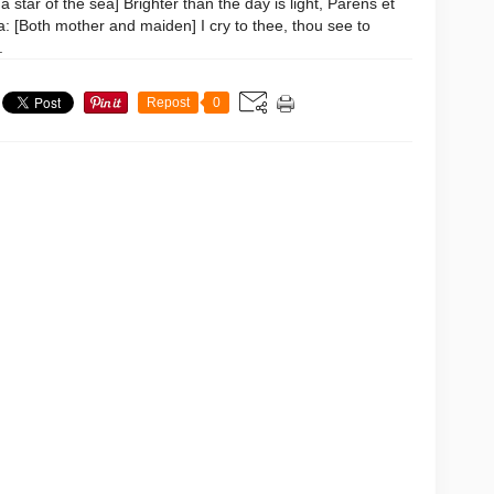
 a star of the sea] Brighter than the day is light, Parens et
a: [Both mother and maiden] I cry to thee, thou see to
.
Repost
0