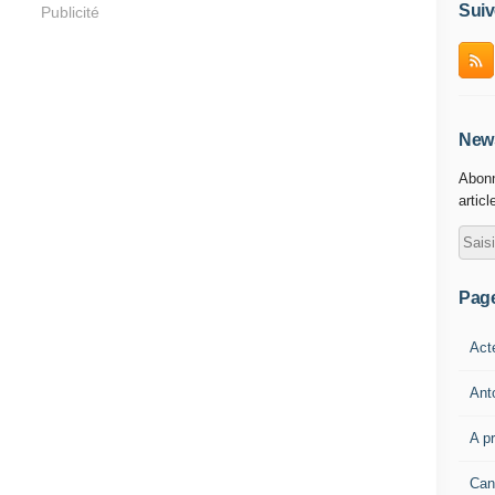
Suiv
Publicité
News
Abonn
articl
Pag
Act
Ant
A p
Can