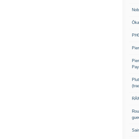
Nob
Ōk
PH
Pier
Pie
Pay
Plu
(tr
RĀM
Rou
gue
Sai