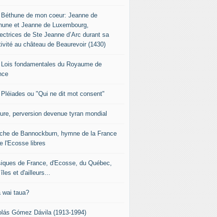
 Béthune de mon coeur: Jeanne de
hune et Jeanne de Luxembourg,
tectrices de Ste Jeanne d’Arc durant sa
tivité au château de Beaurevoir (1430)
 Lois fondamentales du Royaume de
nce
 Pléiades ou "Qui ne dit mot consent"
sure, perversion devenue tyran mondial
che de Bannockburn, hymne de la France
e l'Ecosse libres
iques de France, d'Ecosse, du Québec,
îles et d'ailleurs...
 wai taua?
olás Gómez Dávila (1913-1994)