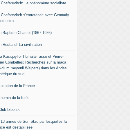
r Chafarevitch: Le phénomène socialiste
r Chafarevitch s'entretenait avec Gennady
rostenko
n-Baptiste Charcot (1867-1936)
n Rostand: La civilisation
ia Kusiqoyllor Humala-Tasso et Pierre-
vier Combelles: Recherches sur la maca
pidium meyenii Walpers) dans les Andes
mérique du sud
vocation de la France
chemin de la forêt
Club Izborsk
 13 armes de Sun Stzu par lesquelles la
nce est déstabilisée