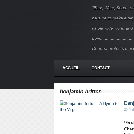
"East, West, South, or
be sure to make every j
whole wide world and 
Love.......................
Dharma protects those
ACCUEIL
CONTACT
benjamin britten
Benj
23 Mai
Vitra
Chart