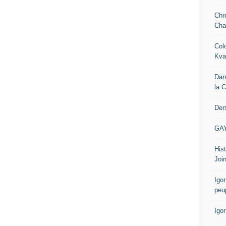
Chr
Cha
Col
Kva
Dan
la 
Der
GA
Hist
Join
Igor
peu
Igo