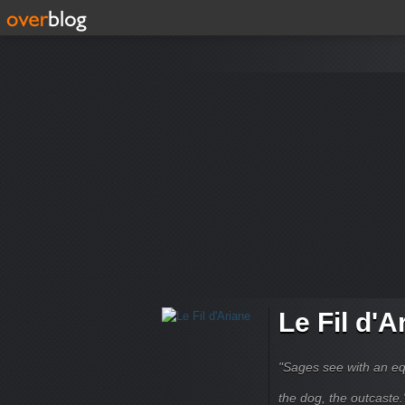
Le Fil d'A
"Sages see with an eq
the dog, the outcaste." B