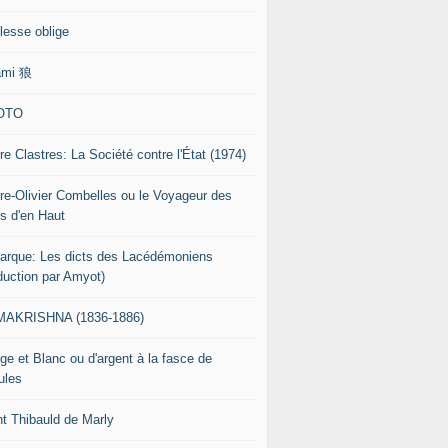
lesse oblige
ami 狼
OTO
re Clastres: La Société contre l'État (1974)
rre-Olivier Combelles ou le Voyageur des
s d'en Haut
tarque: Les dicts des Lacédémoniens
aduction par Amyot)
AKRISHNA (1836-1886)
ge et Blanc ou d'argent à la fasce de
ules
nt Thibauld de Marly