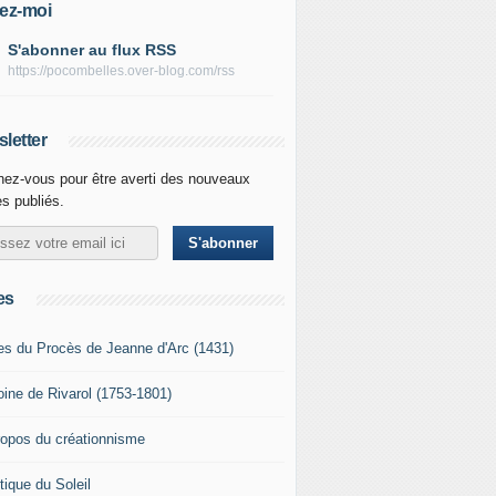
ez-moi
S'abonner au flux RSS
https://pocombelles.over-blog.com/rss
letter
ez-vous pour être averti des nouveaux
es publiés.
es
es du Procès de Jeanne d'Arc (1431)
oine de Rivarol (1753-1801)
ropos du créationnisme
tique du Soleil