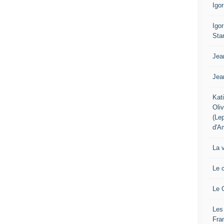
Igo
Igo
Sta
Jea
Jea
Kat
Oli
(Le
d'A
La 
Le 
Le 
Les
Fra