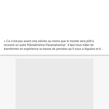
« Ce n’est pas avant cinq siècles au moins que le monde sera prêt à
recevoir un autre Râmakrishna Paramahamsa*. Il faut nous hâter de
transformer en expérience la masse de pensées qu’il nous a léguées et de
convertir en réalisation l’énergie spirituelle...