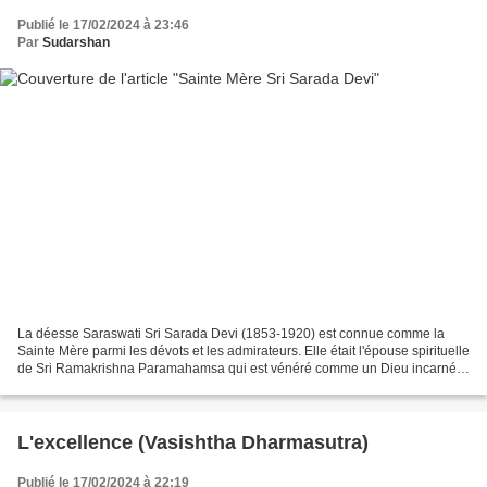
Publié le 17/02/2024 à 23:46
Par
Sudarshan
La déesse Saraswati Sri Sarada Devi (1853-1920) est connue comme la
Sainte Mère parmi les dévots et les admirateurs. Elle était l'épouse spirituelle
de Sri Ramakrishna Paramahamsa qui est vénéré comme un Dieu incarné
dans le monde entier. Sri Ramakrishna...
L'excellence (Vasishtha Dharmasutra)
Publié le 17/02/2024 à 22:19