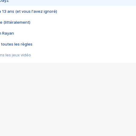
 DayZ
 a 13 ans (et vous l'avez ignoré)
e (littéralement)
im Rayan
 toutes les règles
s les jeux vidéo
us choquant de Rockstar ? - Le scandale BULLY
e plus moche de Steam
du RÊVE tourne au CAUCHEMAR
pendant 8 heures
it… à tort
umiliés par un jeu vidéo
ire - Final Fantasy 8