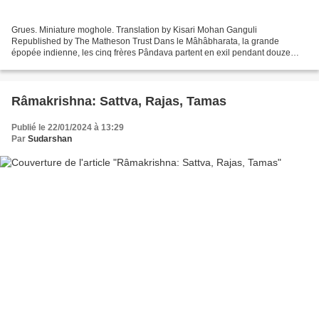
Grues. Miniature moghole. Translation by Kisari Mohan Ganguli
Republished by The Matheson Trust Dans le Mâhâbharata, la grande
épopée indienne, les cinq frères Pândava partent en exil pendant douze
années après leur défaite aux échecs face à leur fratrie...
Râmakrishna: Sattva, Rajas, Tamas
Publié le 22/01/2024 à 13:29
Par
Sudarshan