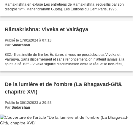
Râmakrishna en extase Les entretiens de Ramakrishna, recueillis par son
disciple "M" ( Mahendranath Gupta). Les Éditions du Cerf, Paris, 1995.
Râmakrishna: Viveka et Vairâgya
Publié le 17/01/2024 à 07:13
Par
Sudarshan
832.- Il est inutile de lire les Écritures si vous ne possédez pas Viveka et
Vairâgya. Sans discernement et sans renoncement, on n'atteint jamais à la
spiritualité. 835.- Viveka signifie discrimination entre le réel et le non-réel, et
Vairâgya indifférence...
De la lumière et de l'ombre (La Bhagavad-Gîtâ,
chapitre XVI)
Publié le 30/12/2023 à 20:53
Par
Sudarshan