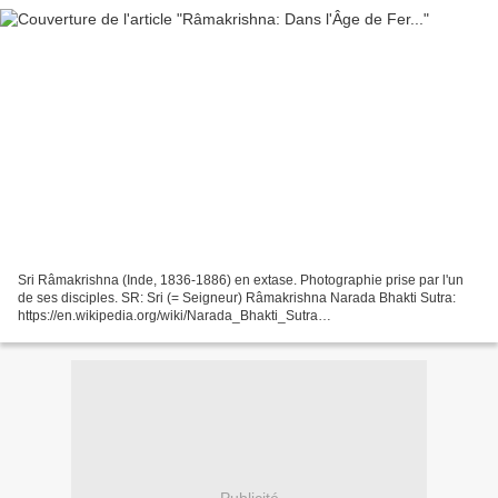
Sri Râmakrishna (Inde, 1836-1886) en extase. Photographie prise par l'un
de ses disciples. SR: Sri (= Seigneur) Râmakrishna Narada Bhakti Sutra:
https://en.wikipedia.org/wiki/Narada_Bhakti_Sutra
https://ia903402.us.archive.org/17/items/narada-bhakti-sutra-sanskrit-text-
with-english-translation/93030292-Narada-Bhakti-Sutra-Sanskrit-Text-With-
English-Translation.pdf Source:...