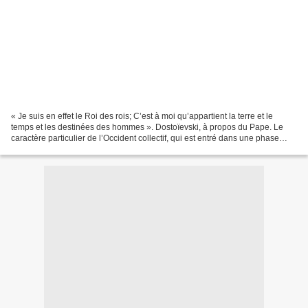
« Je suis en effet le Roi des rois; C’est à moi qu’appartient la terre et le
temps et les destinées des hommes ». Dostoïevski, à propos du Pape. Le
caractère particulier de l’Occident collectif, qui est entré dans une phase
pathologique, s’est formé durant...