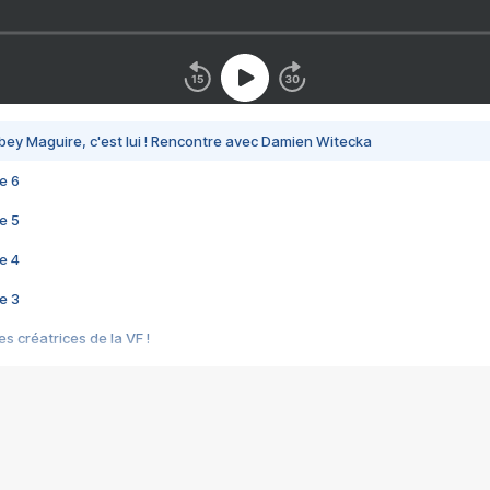
bey Maguire, c'est lui ! Rencontre avec Damien Witecka
e 6
e 5
e 4
e 3
s créatrices de la VF !
e 2
e 1
e Mektoub My Love arrive enfin ! Rencontre avec Shaïn Boumedine et Sal