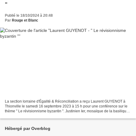
"
Publié le 18/10/2024 à 20:48
Par
Rouge et Blanc
La section lorraine d'Égalité & Réconciliation a reçu Laurent GUYENOT à
Thionville le samedi 16 septembre 2023 à 15 h pour une conférence sur le
thème " Le révisionnisme byzantin ". Justinien Ier, mosaïque de la basilique
Saint-Vital de Ravenne, datée...
Hébergé par Overblog