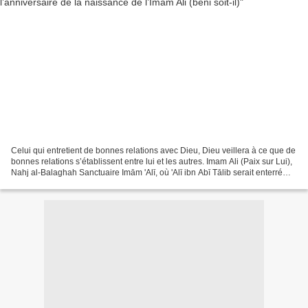
Celui qui entretient de bonnes relations avec Dieu, Dieu veillera à ce que de
bonnes relations s’établissent entre lui et les autres. Imam Ali (Paix sur Lui),
Nahj al-Balaghah Sanctuaire Imām 'Alī, où 'Alī ibn Abī Tālib serait enterré
Des musulmans célébrant...