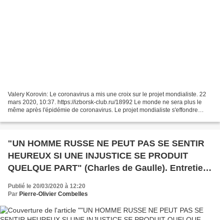
Valery Korovin: Le coronavirus a mis une croix sur le projet mondialiste. 22
mars 2020, 10:37. https://izborsk-club.ru/18992 Le monde ne sera plus le
même après l'épidémie de coronavirus. Le projet mondialiste s'effondre
déjà, et les contours du monde...
"UN HOMME RUSSE NE PEUT PAS SE SENTIR
HEUREUX SI UNE INJUSTICE SE PRODUIT
QUELQUE PART" (Charles de Gaulle). Entretien
de Elena Jomullo (Елена Хомулло) avec le
Publié le 20/03/2020 à 12:20
général Leonid Grigorievich Ivashov (Леонид
Par
Pierre-Olivier Combelles
Ивашов)