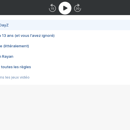
 DayZ
 a 13 ans (et vous l'avez ignoré)
e (littéralement)
im Rayan
 toutes les règles
s les jeux vidéo
us choquant de Rockstar ? - Le scandale BULLY
e plus moche de Steam
du RÊVE tourne au CAUCHEMAR
pendant 8 heures
it… à tort