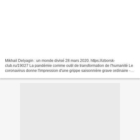
Mikhail Delyagin : un monde divisé 28 mars 2020. https://izborsk-
club.ru/19027 La pandémie comme outil de transformation de l'humanité Le
coronavirus donne l'impression d'une grippe saisonnière grave ordinaire -
ce n'est pas un hasard si son génome est...