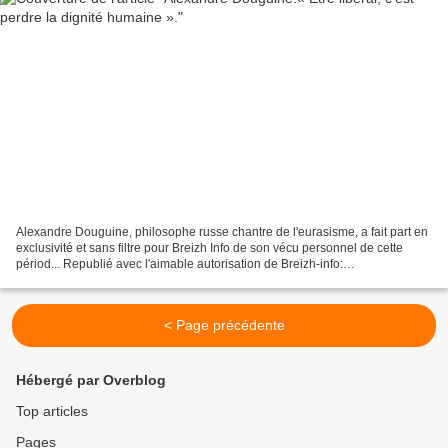
Alexandre Douguine, philosophe russe chantre de l'eurasisme, a fait part en
exclusivité et sans filtre pour Breizh Info de son vécu personnel de cette
périod... Republié avec l'aimable autorisation de Breizh-info:
https://www.breizh-info.com/2019/09/29/127735/alexandre-douguine-
eurasisme-liberalisme-urss/...
< Page précédente
Hébergé par Overblog
Top articles
Pages