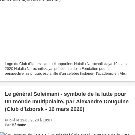
Logo du Club d'Izborsk, auquel appartient Natalia Narochnitskaya 19 mars
2020 Natalia Narochnitskaya, présidente de la Fondation pour la
perspective historique, est la fille d'un célèbre historien, l'académicien Alexeï
Narochnitsky, un érudit encyclopédique,...
Le général Soleimani - symbole de la lutte pour
un monde multipolaire, par Alexandre Douguine
(Club d'Izborsk - 16 mars 2020)
Publié le 19/03/2020 à 19:07
Par
Béthune