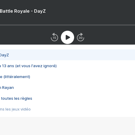
 Battle Royale - DayZ
 DayZ
 a 13 ans (et vous l'avez ignoré)
e (littéralement)
im Rayan
 toutes les règles
s les jeux vidéo
us choquant de Rockstar ? - Le scandale BULLY
e plus moche de Steam