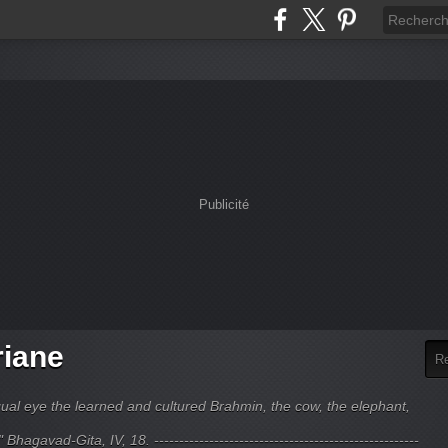
Publicité
riane
ual eye the learned and cultured Brahmin, the cow, the elephant,
hagavad-Gita, IV, 18. -----------------------------------------------------