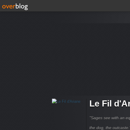
Le Fil d'A
"Sages see with an eq
the dog, the outcaste." B