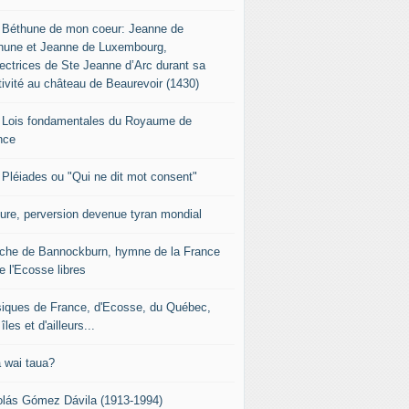
 Béthune de mon coeur: Jeanne de
hune et Jeanne de Luxembourg,
tectrices de Ste Jeanne d’Arc durant sa
tivité au château de Beaurevoir (1430)
 Lois fondamentales du Royaume de
nce
 Pléiades ou "Qui ne dit mot consent"
sure, perversion devenue tyran mondial
che de Bannockburn, hymne de la France
e l'Ecosse libres
iques de France, d'Ecosse, du Québec,
îles et d'ailleurs...
 wai taua?
olás Gómez Dávila (1913-1994)