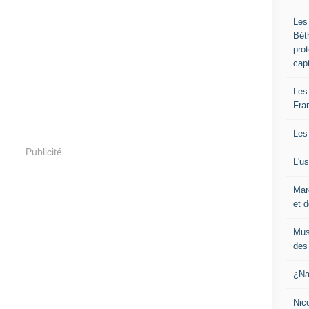
Les
Bét
pro
cap
Les
Fra
Les
Publicité
L'u
Mar
et d
Mus
des 
¿Na
Nic