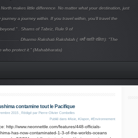
 North makes little difference. No matter what your destination, just
ourney a journey within. If you travel within, you’ll travel the
beyond." . Shams of Tabriz, Rule 9 of
.................... Dharmo Rakshati Rakshitah ( धर्मो रक्षति रक्षितः): "The
 who protect it." (Mahabharata)
shima contamine tout le Pacifique
vembre 2015
, Rédigé par Pierre-Olivier Combelles
Publié dans
#Asie
,
#Japon
,
#Environnement
e: http://www.neonnettle.com/features/448-officials-
shima-has-now-contaminated-1-3-of-the-worlds-oceans