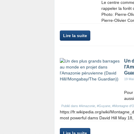
Le centre commerc
rappeler la forêt
Photo: Pierre-Oli
Pierre-Olivier Co
Lire la suite
Un d
l'Am
Guar
19 Mai
Pour 
auss
Publié dans
#Amazonie
,
#Guyane
,
#Montagne d'O
https://fr.wikipedia.org/wiki/Montagne
most powerful dams David Hill May 
Lire la suite