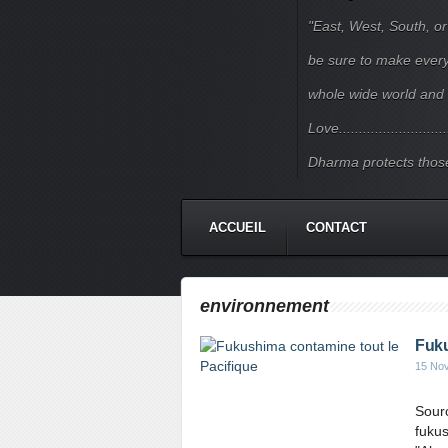
"East, West, South, or
be sure to make every j
whole wide world and 
Love.......................
Dharma protects those
ACCUEIL
CONTACT
environnement
Fuku
15 No
Sourc
fuku