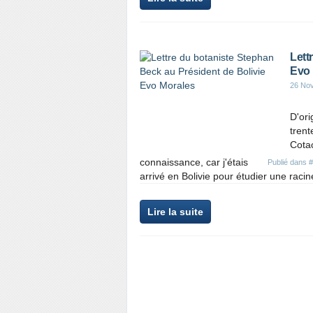
Lett
Evo 
26 No
D'ori
trent
Cotac
connaissance, car j'étais
Publié dans
#
arrivé en Bolivie pour étudier une racin
Lire la suite