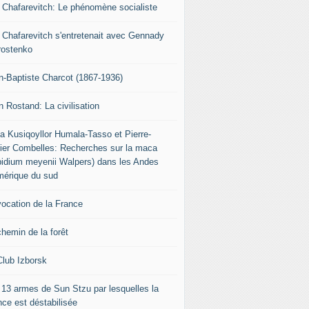
r Chafarevitch: Le phénomène socialiste
r Chafarevitch s'entretenait avec Gennady
rostenko
n-Baptiste Charcot (1867-1936)
n Rostand: La civilisation
ia Kusiqoyllor Humala-Tasso et Pierre-
vier Combelles: Recherches sur la maca
pidium meyenii Walpers) dans les Andes
mérique du sud
vocation de la France
chemin de la forêt
Club Izborsk
 13 armes de Sun Stzu par lesquelles la
nce est déstabilisée