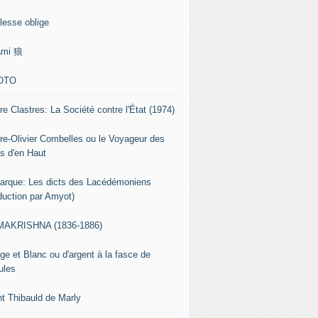
lesse oblige
ami 狼
OTO
re Clastres: La Société contre l'État (1974)
rre-Olivier Combelles ou le Voyageur des
s d'en Haut
tarque: Les dicts des Lacédémoniens
aduction par Amyot)
AKRISHNA (1836-1886)
ge et Blanc ou d'argent à la fasce de
ules
nt Thibauld de Marly