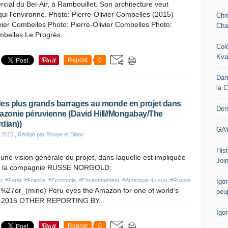
ial du Bel-Air, à Rambouillet. Son architecture veut
 qui l'environne. Photo: Pierre-Olivier Combelles (2015)
Chr
vier Combelles Photo: Pierre-Olivier Combelles Photo:
Cha
mbelles Le Progrès...
Col
Kva
Repost
0
Dan
la 
es plus grands barrages au monde en projet dans
Der
azonie péruvienne (David Hill//Mongabay/The
dian))
GA
 2015
, Rédigé par Rouge et Blanc
Hist
une vision générale du projet, dans laquelle est impliquée
Join
i la compagnie RUSSE NORGOLD:
r
,
#Forêt
,
#France
,
#Economie
,
#Environnement
,
#Amérique du sud
,
#Russie
Igor
_d%27or_(mine) Peru eyes the Amazon for one of world’s
peu
18, 2015 OTHER REPORTING BY...
Igo
Repost
0