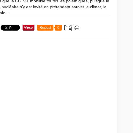
s que la COP21 mobilise toutes les polémiques, puisque le
 nucléaire s’y est invité en prétendant sauver le climat, la
ale...
Repost
0