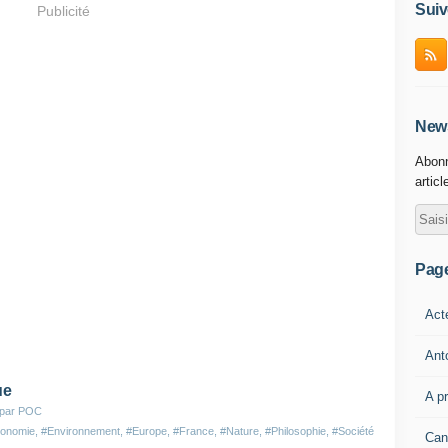
Suiv
Publicité
News
Abonn
articl
Pag
Act
Ant
ue
A p
 par POC
onomie
,
#Environnement
,
#Europe
,
#France
,
#Nature
,
#Philosophie
,
#Société
Can