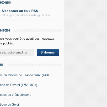
ez-moi
S'abonner au flux RSS
https://pocombelles.over-blog.com/rss
letter
ez-vous pour être averti des nouveaux
es publiés.
es
es du Procès de Jeanne d'Arc (1431)
oine de Rivarol (1753-1801)
ropos du créationnisme
tique du Soleil