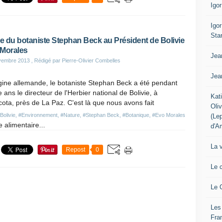
Igo
Igo
Sta
re du botaniste Stephan Beck au Président de Bolivie
Morales
Jea
vembre 2013
, Rédigé par Pierre-Olivier Combelles
Jea
gine allemande, le botaniste Stephan Beck a été pendant
e ans le directeur de l'Herbier national de Bolivie, à
Kat
ota, près de La Paz. C'est là que nous avons fait
Oli
Bolivie
,
#Environnement
,
#Nature
,
#Stephan Beck
,
#Botanique
,
#Evo Morales
(Le
e alimentaire...
d'A
La 
Repost
0
Le 
Le 
Les
Fra