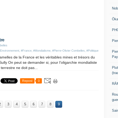
Nob
Ōk
PH
tre
Pier
belles
Environnement
,
#France
,
#Mondialisme
,
#Pierre-Olivier Combelles
,
#Politique
Pie
Pay
melles de la France et les véritables mines et trésors du
ully On peut se demander si, pour l'oligarchie mondialiste
Plu
errestre ne doit pas...
(tr
Repost
0
RĀM
Rou
gue
2
3
4
5
6
7
8
9
Sai