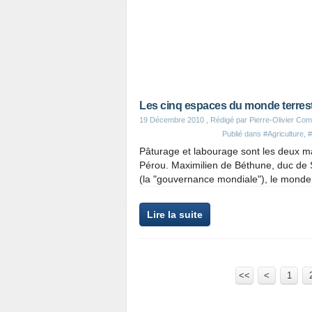
Les cinq espaces du monde terres
19 Décembre 2010
, Rédigé par Pierre-Olivier Com
Publié dans
#Agriculture
,
#
Pâturage et labourage sont les deux ma
Pérou. Maximilien de Béthune, duc de S
(la "gouvernance mondiale"), le monde t
Lire la suite
<<
<
1